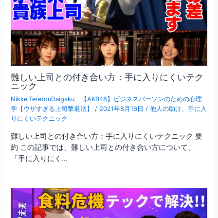
難しい上司との付き合い方：手に入りにくいテク
ニック
NikkeiTeretouDaigaku
、
【AKB48】ビジネスパーソンのための心理
学【ウザすぎる上司撃退法】
/
2021年8月16日
/
他人の助け
、
手に入
りにくいテクニック
難しい上司との付き合い方：手に入りにくいテクニック 要
約 この記事では、難しい上司との付き合い方について、
「手に入りにく…