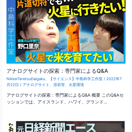
アナログサイトの探索：専門家によるQ&A
NikkeiTeretouDaigaku
、
【サイエンス】中島科学工作室
/
2022年7
月22日
/
アナログサイト
、
溶岩管
、
火星環境
アナログサイトの探索：専門家によるQ&A 概要 このQ&Aセ
ッションでは、アイスランド、ハワイ、グランド…