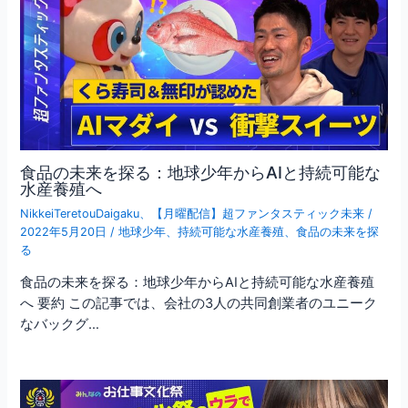
食品の未来を探る：地球少年からAIと持続可能な
水産養殖へ
NikkeiTeretouDaigaku
、
【月曜配信】超ファンタスティック未来
/
2022年5月20日
/
地球少年
、
持続可能な水産養殖
、
食品の未来を探
る
食品の未来を探る：地球少年からAIと持続可能な水産養殖
へ 要約 この記事では、会社の3人の共同創業者のユニーク
なバックグ…