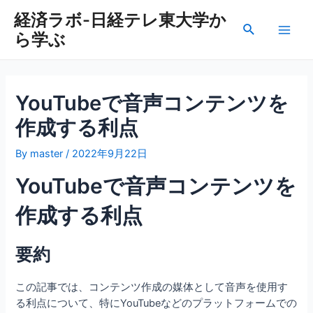
内
経済ラボ-日経テレ東大学か
容
検
ら学ぶ
を
Main
索
ス
Men
キ
ッ
YouTubeで音声コンテンツを
プ
作成する利点
By
master
/
2022年9月22日
YouTubeで音声コンテンツを
作成する利点
要約
この記事では、コンテンツ作成の媒体として音声を使用す
る利点について、特にYouTubeなどのプラットフォームでの