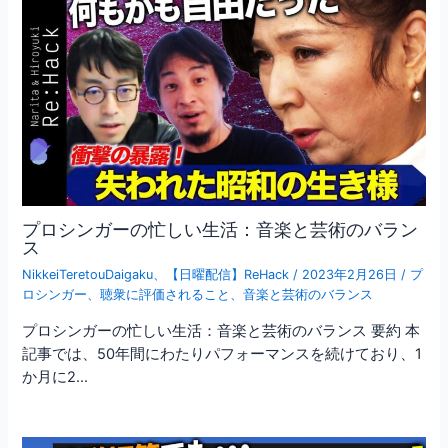
プロシンガーの忙しい生活：音楽と芸術のバラン
ス
NikkeiTeretouDaigaku
、
【日曜配信】ReHack
/
2023年2月26日
/
プ
ロシンガー
、
聴衆に評価されること
、
音楽と芸術のバランス
プロシンガーの忙しい生活：音楽と芸術のバランス 要約 本
記事では、50年間にわたりパフォーマンスを続けており、1
か月に2…