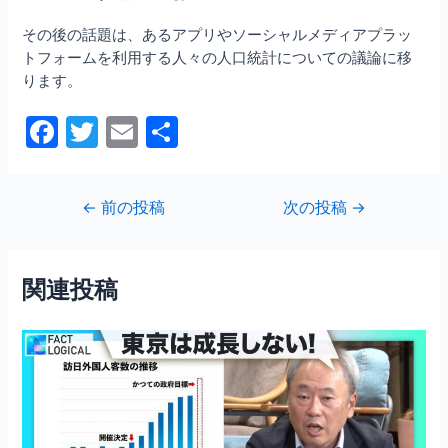
その後の話題は、あるアプリやソーシャルメディアプラッ
トフォームを利用する人々の人口統計についての議論に移
ります。
F
T
E
共
a
w
m
有
c
itt
ai
投
←
前の投稿
次の投稿
→
e
er
l
稿
b
ナ
ビ
o
関連投稿
ゲ
o
ー
シ
k
ョ
ン