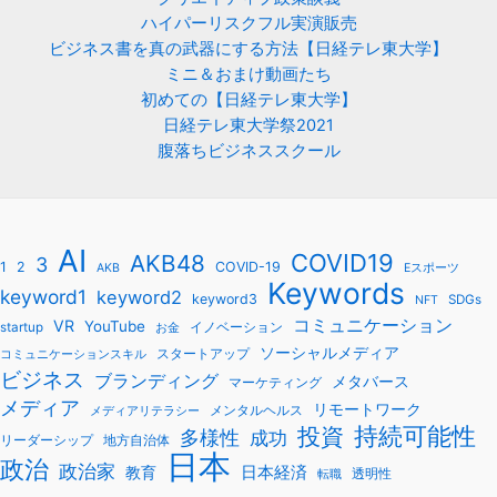
ハイパーリスクフル実演販売
ビジネス書を真の武器にする方法【日経テレ東大学】
ミニ＆おまけ動画たち
初めての【日経テレ東大学】
日経テレ東大学祭2021
腹落ちビジネススクール
AI
COVID19
AKB48
3
1
2
COVID-19
AKB
Eスポーツ
Keywords
keyword1
keyword2
keyword3
SDGs
NFT
コミュニケーション
VR
YouTube
startup
イノベーション
お金
ソーシャルメディア
スタートアップ
コミュニケーションスキル
ビジネス
ブランディング
メタバース
マーケティング
メディア
リモートワーク
メンタルヘルス
メディアリテラシー
持続可能性
投資
多様性
成功
リーダーシップ
地方自治体
日本
政治
政治家
教育
日本経済
透明性
転職