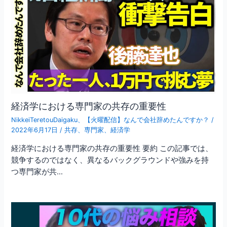
経済学における専門家の共存の重要性
NikkeiTeretouDaigaku
、
【火曜配信】なんで会社辞めたんですか？
/
2022年6月17日
/
共存
、
専門家
、
経済学
経済学における専門家の共存の重要性 要約 この記事では、
競争するのではなく、異なるバックグラウンドや強みを持
つ専門家が共…