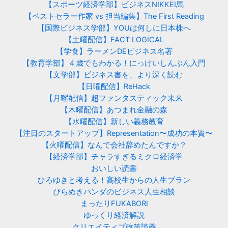
【スポーツ経済学部】ビジネスNIKKEI馬
【ベストセラー作家 vs 担当編集】The First Reading
【国際ビジネス学部】YOUは何しに日本株へ
【土曜配信】FACT LOGICAL
【学食】ラーメンDEビジネス名著
【教育学部】４歳でもわかる！にっけいしんぶん入門
【文学部】ビジネス書を、より深く読む
【日曜配信】ReHack
【月曜配信】超ファンタスティック未来
【木曜配信】あつまれ金融の森
【水曜配信】新しい義務教育
【注目のスタートアップ】Representation〜成功の本質〜
【火曜配信】なんで会社辞めたんですか？
【経済学部】チャラすぎるミクロ経済学
おいしい読書
ひろゆきと考える！高校生からの人生プラン
ぴらめきパンダのビジネス人生相談
まったりFUKABORI
ゆっくり経済解説
クリエイティブ政策談義