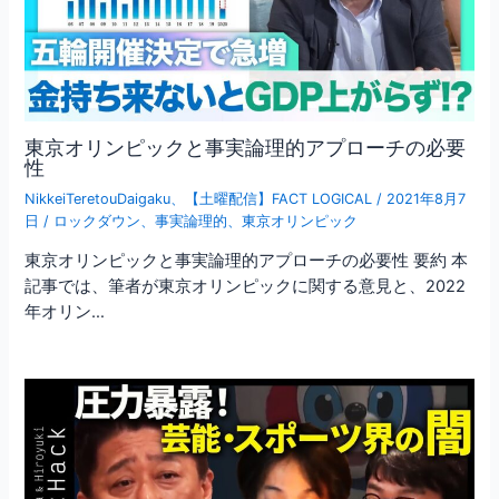
東京オリンピックと事実論理的アプローチの必要
性
NikkeiTeretouDaigaku
、
【土曜配信】FACT LOGICAL
/
2021年8月7
日
/
ロックダウン
、
事実論理的
、
東京オリンピック
東京オリンピックと事実論理的アプローチの必要性 要約 本
記事では、筆者が東京オリンピックに関する意見と、2022
年オリン…