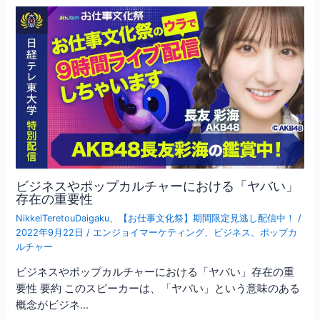
ビジネスやポップカルチャーにおける「ヤバい」
存在の重要性
NikkeiTeretouDaigaku
、
【お仕事文化祭】期間限定見逃し配信中！
/
2022年9月22日
/
エンジョイマーケティング
、
ビジネス
、
ポップカ
ルチャー
ビジネスやポップカルチャーにおける「ヤバい」存在の重
要性 要約 このスピーカーは、「ヤバい」という意味のある
概念がビジネ…