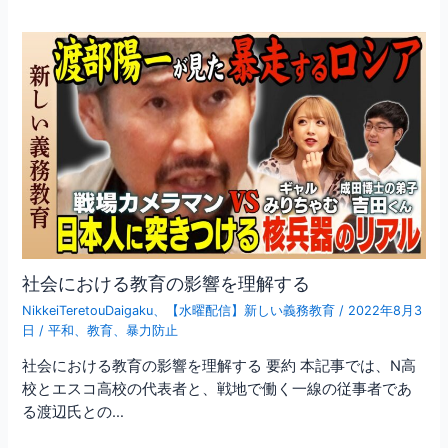
社会における教育の影響を理解する
NikkeiTeretouDaigaku
、
【水曜配信】新しい義務教育
/
2022年8月3
日
/
平和
、
教育
、
暴力防止
社会における教育の影響を理解する 要約 本記事では、N高
校とエスコ高校の代表者と、戦地で働く一線の従事者であ
る渡辺氏との…