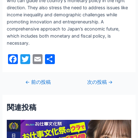
who can guide the country’s monetary policy in the right
direction. They also stress the need to address issues like
income inequality and demographic challenges while
promoting innovation and entrepreneurship. A
comprehensive approach to Japan’s economic future,
which includes both monetary and fiscal policy, is
necessary.
F
T
E
共
a
w
m
有
c
itt
ai
投
←
前の投稿
次の投稿
→
e
er
l
稿
b
ナ
ビ
o
関連投稿
ゲ
o
ー
シ
k
ョ