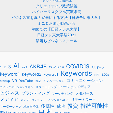
ゆっくり経済解説
クリエイティブ政策談義
ハイパーリスクフル実演販売
ビジネス書を真の武器にする方法【日経テレ東大学】
ミニ＆おまけ動画たち
初めての【日経テレ東大学】
日経テレ東大学祭2021
腹落ちビジネススクール
AI
COVID19
AKB48
3
1
2
COVID-19
AKB
Eスポーツ
Keywords
keyword1
keyword2
keyword3
SDGs
NFT
コミュニケーション
VR
YouTube
startup
イノベーション
お金
ソーシャルメディア
スタートアップ
コミュニケーションスキル
ビジネス
ブランディング
メタバース
マーケティング
メディア
リモートワーク
メンタルヘルス
メディアリテラシー
持続可能性
投資
多様性
成功
リーダーシップ
地方自治体
日本