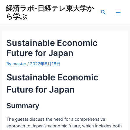
内
経済ラボ-日経テレ東大学か
容
検
ら学ぶ
を
Main
索
ス
Men
キ
ッ
Sustainable Economic
プ
Future for Japan
By
master
/
2022年8月18日
Sustainable Economic
Future for Japan
Summary
The guests discuss the need for a comprehensive
approach to Japan’s economic future, which includes both