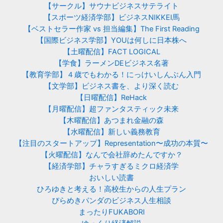
【サークル】サウナビジネスサテライト
【スポーツ経済学部】ビジネスNIKKEI馬
【ベストセラー作家 vs 担当編集】The First Reading
【国際ビジネス学部】YOUは何しに日本株へ
【土曜配信】FACT LOGICAL
【学食】ラーメンDEビジネス名著
【教育学部】４歳でもわかる！にっけいしんぶん入門
【文学部】ビジネス書を、より深く読む
【日曜配信】ReHack
【月曜配信】超ファンタスティック未来
【木曜配信】あつまれ金融の森
【水曜配信】新しい義務教育
【注目のスタートアップ】Representation〜成功の本質〜
【火曜配信】なんで会社辞めたんですか？
【経済学部】チャラすぎるミクロ経済学
おいしい読書
ひろゆきと考える！高校生からの人生プラン
ぴらめきパンダのビジネス人生相談
まったりFUKABORI