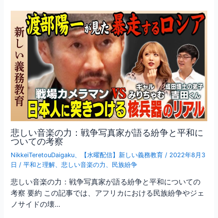
悲しい音楽の力：戦争写真家が語る紛争と平和に
ついての考察
NikkeiTeretouDaigaku
、
【水曜配信】新しい義務教育
/
2022年8月3
日
/
平和と理解
、
悲しい音楽の力
、
民族紛争
悲しい音楽の力：戦争写真家が語る紛争と平和についての
考察 要約 この記事では、アフリカにおける民族紛争やジェ
ノサイドの壊…