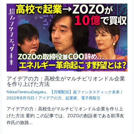
アイデアの力：高校生がマルチビリオンドル企業
を作り上げた方法
NikkeiTeretouDaigaku
、
【月曜配信】超ファンタスティック未来
/
2022年8月15日
/
アイデアの力
、
起業家
、
電子商取引
アイデアの力：高校生がマルチビリオンドル企業を作り上
げた方法 要約 この記事では、ZOZOの創設者である前澤友
作氏の旅路…