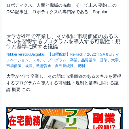
ロボティクス、人間と機械の協働、そして未来 要約 この
Q&A記事は、ロボティクスの専門家である「Popular …
大学が4年で卒業し、その間に市場価値のあるス
キルを習得するプログラムを導入する可能性：規
制と基準に関する議論
NikkeiTeretouDaigaku
、
【日曜配信】ReHack
/
2022年5月8日
/
イ
ノベーション
、
スキル
、
プログラム
、
卒業
、
品質基準
、
基準
、
大学
、
市場価値
、
成長
、
政府資金
、
自己持続性
、
規制
大学が4年で卒業し、その間に市場価値のあるスキルを習得
するプログラムを導入する可能性：規制と基準に関する議
論 概要 この…