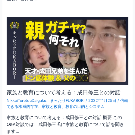
家族と教育について考える：成田修三との対話
NikkeiTeretouDaigaku
、
まったりFUKABORI
/
2022年1月25日
/
信頼
できる権威的存在
、
家族と教育
、
教育の目的とシステム
家族と教育について考える：成田修三との対話 概要 この
Q&A対談では、成田修三氏に家族と教育について話を聞き
ます…