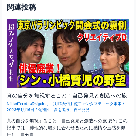
ビ
o
関連投稿
ゲ
o
ー
シ
k
ョ
ン
真の自分を無視すること：自己発見と創造への旅
NikkeiTeretouDaigaku
、
【月曜配信】超ファンタスティック未来
/
2023年1月16日
/
創造性
、
夢を追う
、
自己発見
真の自分を無視すること：自己発見と創造への旅 要約 この
記事では、排他的な場所に合わせるために感情や直感を抑
圧し、自分自…