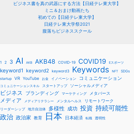
ビジネス書を真の武器にする方法【日経テレ東大学】
ミニ＆おまけ動画たち
初めての【日経テレ東大学】
日経テレ東大学祭2021
腹落ちビジネススクール
AI
COVID19
AKB48
3
1
2
COVID-19
AKB
Eスポーツ
Keywords
keyword1
keyword2
keyword3
SDGs
NFT
コミュニケーション
VR
YouTube
startup
イノベーション
お金
ソーシャルメディア
スタートアップ
コミュニケーションスキル
ビジネス
ブランディング
メタバース
マーケティング
メディア
リモートワーク
メンタルヘルス
メディアリテラシー
持続可能性
投資
多様性
成功
リーダーシップ
地方自治体
日本
政治
政治家
教育
日本経済
透明性
転職