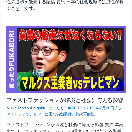
性の進歩を優先する議論 要約 日本の社会規範では男性が稼
ぐこと、女性…
ファストファッションが環境と社会に与える影響
NikkeiTeretouDaigaku
、
まったりFUKABORI
/
2023年2月28日
/
フ
ァストファッション
、
公正な労働慣行
、
持続可能性
ファストファッションが環境と社会に与える影響 要約 本記
事では、ファストファッションが環境と社会に与える影響