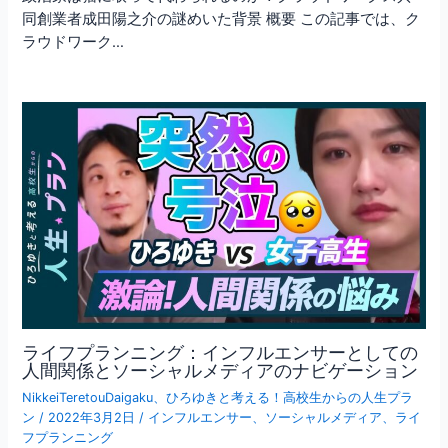
同創業者成田陽之介の謎めいた背景 概要 この記事では、ク
ラウドワーク…
ライフプランニング：インフルエンサーとしての
人間関係とソーシャルメディアのナビゲーション
NikkeiTeretouDaigaku
、
ひろゆきと考える！高校生からの人生プラ
ン
/
2022年3月2日
/
インフルエンサー
、
ソーシャルメディア
、
ライ
フプランニング