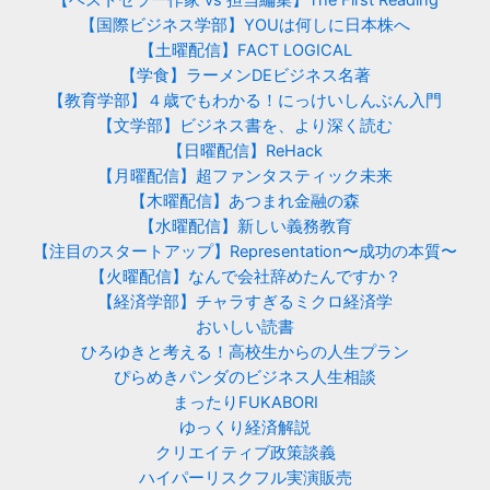
【ベストセラー作家 vs 担当編集】The First Reading
【国際ビジネス学部】YOUは何しに日本株へ
【土曜配信】FACT LOGICAL
【学食】ラーメンDEビジネス名著
【教育学部】４歳でもわかる！にっけいしんぶん入門
【文学部】ビジネス書を、より深く読む
【日曜配信】ReHack
【月曜配信】超ファンタスティック未来
【木曜配信】あつまれ金融の森
【水曜配信】新しい義務教育
【注目のスタートアップ】Representation〜成功の本質〜
【火曜配信】なんで会社辞めたんですか？
【経済学部】チャラすぎるミクロ経済学
おいしい読書
ひろゆきと考える！高校生からの人生プラン
ぴらめきパンダのビジネス人生相談
まったりFUKABORI
ゆっくり経済解説
クリエイティブ政策談義
ハイパーリスクフル実演販売