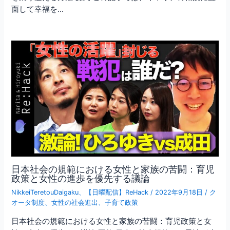
面して幸福を…
日本社会の規範における女性と家族の苦闘：育児
政策と女性の進歩を優先する議論
NikkeiTeretouDaigaku
、
【日曜配信】ReHack
/
2022年9月18日
/
ク
オータ制度
、
女性の社会進出
、
子育て政策
日本社会の規範における女性と家族の苦闘：育児政策と女