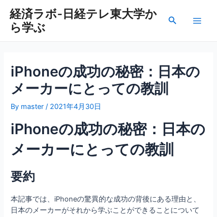
内
経済ラボ-日経テレ東大学か
容
検
ら学ぶ
を
Main
索
ス
Men
キ
ッ
iPhoneの成功の秘密：日本の
プ
メーカーにとっての教訓
By
master
/
2021年4月30日
iPhoneの成功の秘密：日本の
メーカーにとっての教訓
要約
本記事では、iPhoneの驚異的な成功の背後にある理由と、
日本のメーカーがそれから学ぶことができることについて