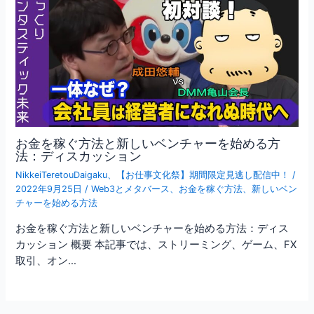
お金を稼ぐ方法と新しいベンチャーを始める方
法：ディスカッション
NikkeiTeretouDaigaku
、
【お仕事文化祭】期間限定見逃し配信中！
/
2022年9月25日
/
Web3とメタバース
、
お金を稼ぐ方法
、
新しいベン
チャーを始める方法
お金を稼ぐ方法と新しいベンチャーを始める方法：ディス
カッション 概要 本記事では、ストリーミング、ゲーム、FX
取引、オン…