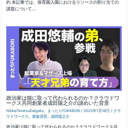
約 本記事では、保育園入園におけるリソースの割り当ての
課題について…
政治家は猫に取って代わられるのか？クラウドワ
ークス共同創業者成田陽之介の謎めいた背景
NikkeiTeretouDaigaku
、
まったりFUKABORI
/
2022年1月18日
/
クラ
ウドワークス
、
家族背景
、
成田陽之介
政治家は猫に取って代わられるのか？クラウドワークス共