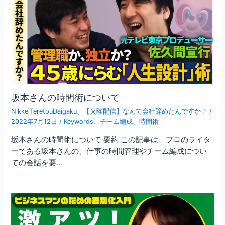
坂本さんの時間術について
NikkeiTeretouDaigaku
、
【火曜配信】なんで会社辞めたんですか？
/
2022年7月12日
/
Keywords
、
チーム編成
、
時間術
坂本さんの時間術について 要約 この記事は、プロのライタ
ーである坂本さんの、仕事の時間管理やチーム編成につい
ての会話を要…