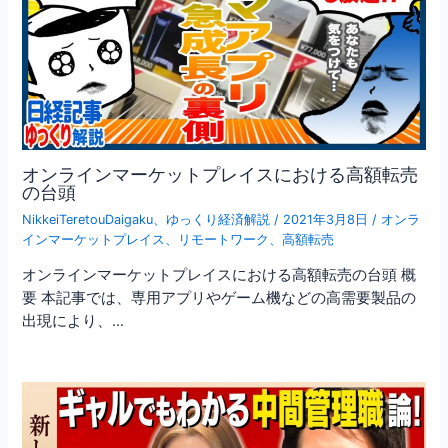
オンラインマーケットプレイスにおける高額転売
の台頭
NikkeiTeretouDaigaku
、
ゆっくり経済解説
/
2021年3月8日
/
オンラ
インマーケットプレイス
、
リモートワーク
、
高額転売
オンラインマーケットプレイスにおける高額転売の台頭 概
要 本記事では、専用アプリやゲーム機などの高需要製品の
出現により、…