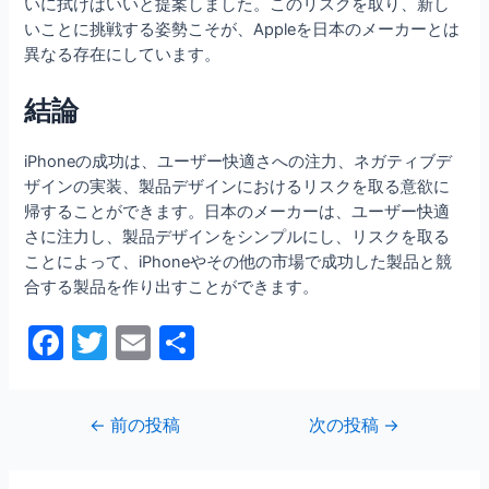
いに拭けばいいと提案しました。このリスクを取り、新し
いことに挑戦する姿勢こそが、Appleを日本のメーカーとは
異なる存在にしています。
結論
iPhoneの成功は、ユーザー快適さへの注力、ネガティブデ
ザインの実装、製品デザインにおけるリスクを取る意欲に
帰することができます。日本のメーカーは、ユーザー快適
さに注力し、製品デザインをシンプルにし、リスクを取る
ことによって、iPhoneやその他の市場で成功した製品と競
合する製品を作り出すことができます。
F
T
E
共
a
w
m
有
c
itt
ai
投
←
前の投稿
次の投稿
→
e
er
l
稿
b
ナ