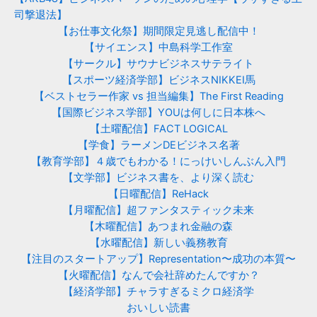
司撃退法】
【お仕事文化祭】期間限定見逃し配信中！
【サイエンス】中島科学工作室
【サークル】サウナビジネスサテライト
【スポーツ経済学部】ビジネスNIKKEI馬
【ベストセラー作家 vs 担当編集】The First Reading
【国際ビジネス学部】YOUは何しに日本株へ
【土曜配信】FACT LOGICAL
【学食】ラーメンDEビジネス名著
【教育学部】４歳でもわかる！にっけいしんぶん入門
【文学部】ビジネス書を、より深く読む
【日曜配信】ReHack
【月曜配信】超ファンタスティック未来
【木曜配信】あつまれ金融の森
【水曜配信】新しい義務教育
【注目のスタートアップ】Representation〜成功の本質〜
【火曜配信】なんで会社辞めたんですか？
【経済学部】チャラすぎるミクロ経済学
おいしい読書