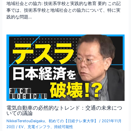
地域社会との協力: 技術系学校と実践的な教育 要約 この記
事では、技術系学校と地域社会との協力について、特に実
践的な問題…
電気自動車の必然的なトレンド：交通の未来につ
いての議論
NikkeiTeretouDaigaku
、
初めての【日経テレ東大学】
/
2021年11月
20日
/
EV
、
充電インフラ
、
持続可能性