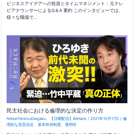
ビジネスアイデアへの投資とタイムマネジメント：元テレ
ビアナウンサーによるQ＆A 要約 このインタビューでは、
様々な職場で…
民主社会における倫理的な決定の作り方
NikkeiTeretouDaigaku
、
【日曜配信】ReHack
/
2021年10月17日
/
倫
理的な意思決定
、
基本所得制度
、
透明性