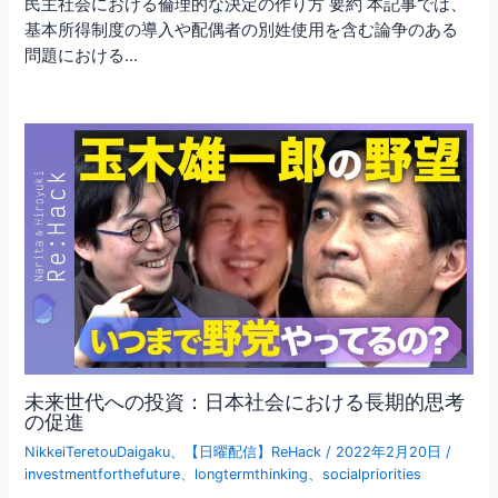
民主社会における倫理的な決定の作り方 要約 本記事では、
基本所得制度の導入や配偶者の別姓使用を含む論争のある
問題における…
未来世代への投資：日本社会における長期的思考
の促進
NikkeiTeretouDaigaku
、
【日曜配信】ReHack
/
2022年2月20日
/
investmentforthefuture
、
longtermthinking
、
socialpriorities