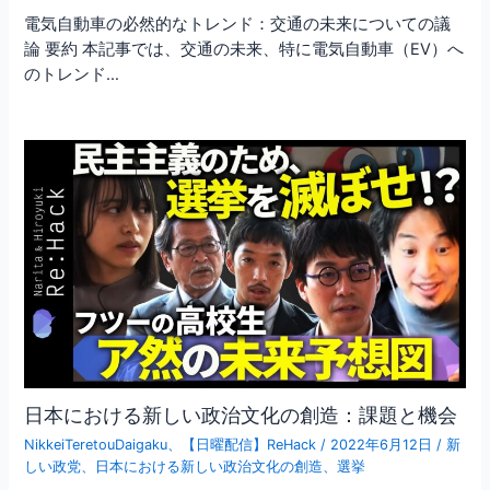
電気自動車の必然的なトレンド：交通の未来についての議
論 要約 本記事では、交通の未来、特に電気自動車（EV）へ
のトレンド…
日本における新しい政治文化の創造：課題と機会
NikkeiTeretouDaigaku
、
【日曜配信】ReHack
/
2022年6月12日
/
新
しい政党
、
日本における新しい政治文化の創造
、
選挙