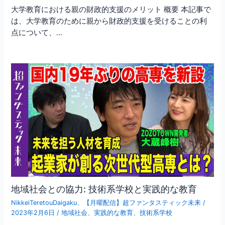
大学教育における親の財政的支援のメリット 概要 本記事で
は、大学教育のために親から財政的支援を受けることの利
点について、…
地域社会との協力: 技術系学校と実践的な教育
NikkeiTeretouDaigaku
、
【月曜配信】超ファンタスティック未来
/
2023年2月6日
/
地域社会
、
実践的な教育
、
技術系学校