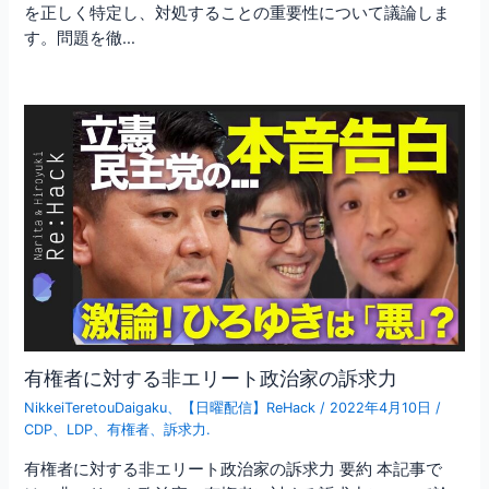
を正しく特定し、対処することの重要性について議論しま
す。問題を徹…
有権者に対する非エリート政治家の訴求力
NikkeiTeretouDaigaku
、
【日曜配信】ReHack
/
2022年4月10日
/
CDP
、
LDP
、
有権者
、
訴求力.
有権者に対する非エリート政治家の訴求力 要約 本記事で