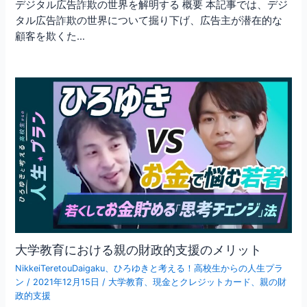
デジタル広告詐欺の世界を解明する 概要 本記事では、デジ
タル広告詐欺の世界について掘り下げ、広告主が潜在的な
顧客を欺くた…
大学教育における親の財政的支援のメリット
NikkeiTeretouDaigaku
、
ひろゆきと考える！高校生からの人生プラ
ン
/
2021年12月15日
/
大学教育
、
現金とクレジットカード
、
親の財
政的支援