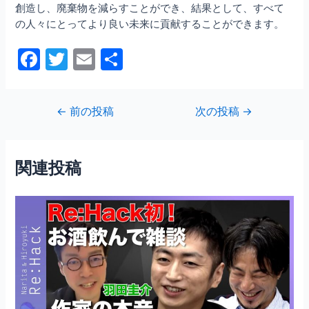
創造し、廃棄物を減らすことができ、結果として、すべて
の人々にとってより良い未来に貢献することができます。
F
T
E
共
a
w
m
有
c
itt
ai
投
←
前の投稿
次の投稿
→
e
er
l
稿
b
ナ
ビ
o
関連投稿
ゲ
o
ー
シ
k
ョ
ン