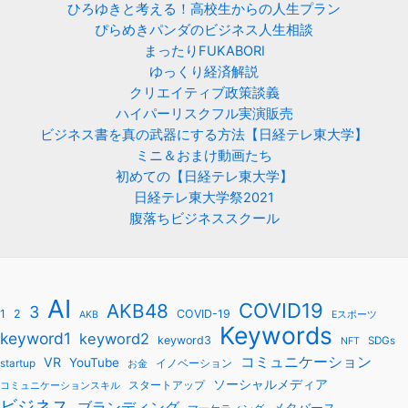
ひろゆきと考える！高校生からの人生プラン
ぴらめきパンダのビジネス人生相談
まったりFUKABORI
ゆっくり経済解説
クリエイティブ政策談義
ハイパーリスクフル実演販売
ビジネス書を真の武器にする方法【日経テレ東大学】
ミニ＆おまけ動画たち
初めての【日経テレ東大学】
日経テレ東大学祭2021
腹落ちビジネススクール
AI
COVID19
AKB48
3
1
2
COVID-19
AKB
Eスポーツ
Keywords
keyword1
keyword2
keyword3
SDGs
NFT
コミュニケーション
VR
YouTube
startup
イノベーション
お金
ソーシャルメディア
スタートアップ
コミュニケーションスキル
ビジネス
ブランディング
メタバース