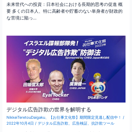
未来世代への投資：日本社会における長期的思考の促進 概
要 多くの日本人、特に高齢者や貯蓄のない単身者が財政的
な苦境に陥っ…
デジタル広告詐欺の世界を解明する
NikkeiTeretouDaigaku
、
【お仕事文化祭】期間限定見逃し配信中！
/
2022年10月4日
/
デジタル広告詐欺
、
広告検証
、
抗詐欺ツール