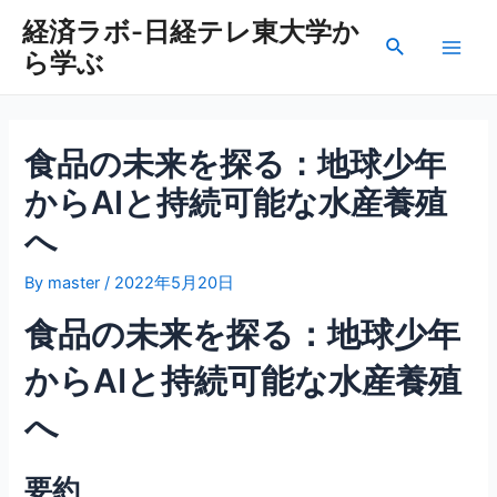
内
経済ラボ-日経テレ東大学か
容
検
ら学ぶ
を
Main
索
ス
Men
キ
ッ
食品の未来を探る：地球少年
プ
からAIと持続可能な水産養殖
へ
By
master
/
2022年5月20日
食品の未来を探る：地球少年
からAIと持続可能な水産養殖
へ
要約