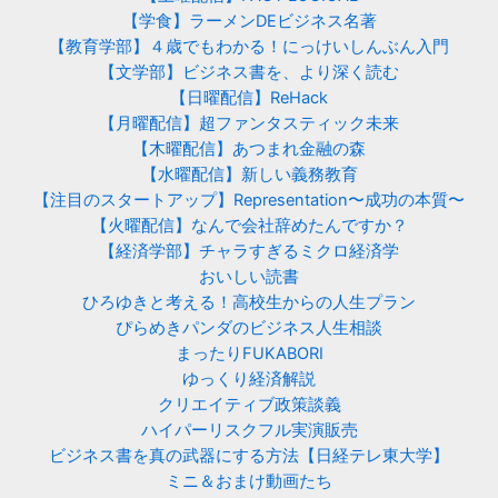
【学食】ラーメンDEビジネス名著
【教育学部】４歳でもわかる！にっけいしんぶん入門
【文学部】ビジネス書を、より深く読む
【日曜配信】ReHack
【月曜配信】超ファンタスティック未来
【木曜配信】あつまれ金融の森
【水曜配信】新しい義務教育
【注目のスタートアップ】Representation〜成功の本質〜
【火曜配信】なんで会社辞めたんですか？
【経済学部】チャラすぎるミクロ経済学
おいしい読書
ひろゆきと考える！高校生からの人生プラン
ぴらめきパンダのビジネス人生相談
まったりFUKABORI
ゆっくり経済解説
クリエイティブ政策談義
ハイパーリスクフル実演販売
ビジネス書を真の武器にする方法【日経テレ東大学】
ミニ＆おまけ動画たち