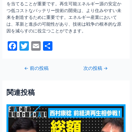
を当てることが重要です。再生可能エネルギー源の安定か
つ低コストなバッテリー技術の開発は、より住みやすい未
来を創造するために重要です。エネルギー産業において
は、革新と進歩の可能性があり、技術は戦争の根本的な原
因を減らすのに役立つことができます。
F
T
E
共
a
w
m
有
c
itt
ai
投
←
前の投稿
次の投稿
→
e
er
l
稿
b
ナ
ビ
o
関連投稿
ゲ
o
ー
シ
k
ョ
ン