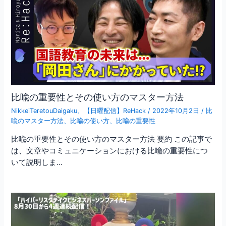
比喩の重要性とその使い方のマスター方法
NikkeiTeretouDaigaku
、
【日曜配信】ReHack
/
2022年10月2日
/
比
喩のマスター方法
、
比喩の使い方
、
比喩の重要性
比喩の重要性とその使い方のマスター方法 要約 この記事で
は、文章やコミュニケーションにおける比喩の重要性につ
いて説明しま…