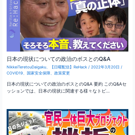
日本の現状についての政治のボスとのQ&A
NikkeiTeretouDaigaku
、
【日曜配信】ReHack
/
2022年3月20日
/
COVID19
、
国家安全保障
、
政策変更
日本の現状についての政治のボスとのQ&A 要約 このQ&Aセ
ッションでは、日本の現状に関連する様々なトピ…