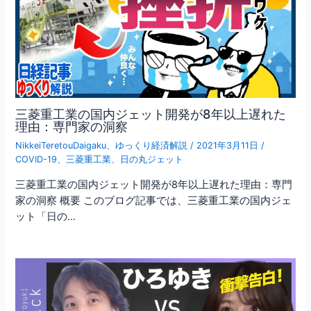
三菱重工業の国内ジェット開発が8年以上遅れた
理由：専門家の洞察
NikkeiTeretouDaigaku
、
ゆっくり経済解説
/
2021年3月11日
/
COVID-19
、
三菱重工業
、
日の丸ジェット
三菱重工業の国内ジェット開発が8年以上遅れた理由：専門
家の洞察 概要 このブログ記事では、三菱重工業の国内ジェ
ット「日の…