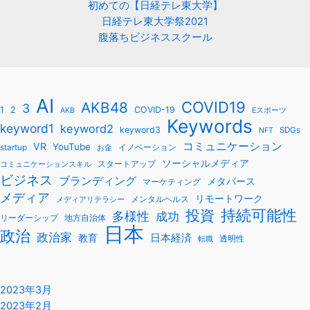
初めての【日経テレ東大学】
日経テレ東大学祭2021
腹落ちビジネススクール
AI
COVID19
AKB48
3
1
2
COVID-19
AKB
Eスポーツ
Keywords
keyword1
keyword2
keyword3
SDGs
NFT
コミュニケーション
VR
YouTube
startup
イノベーション
お金
ソーシャルメディア
スタートアップ
コミュニケーションスキル
ビジネス
ブランディング
メタバース
マーケティング
メディア
リモートワーク
メンタルヘルス
メディアリテラシー
持続可能性
投資
多様性
成功
リーダーシップ
地方自治体
日本
政治
政治家
教育
日本経済
透明性
転職
2023年3月
2023年2月