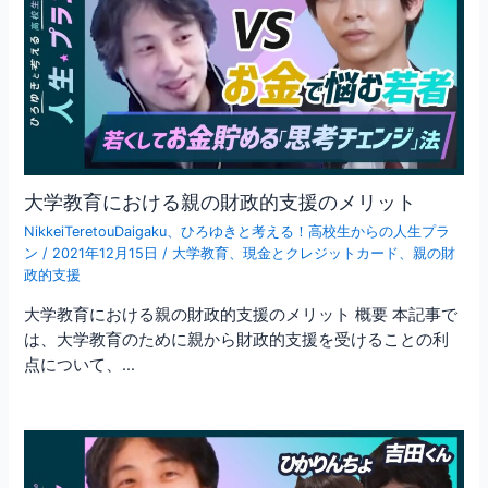
大学教育における親の財政的支援のメリット
NikkeiTeretouDaigaku
、
ひろゆきと考える！高校生からの人生プラ
ン
/
2021年12月15日
/
大学教育
、
現金とクレジットカード
、
親の財
政的支援
大学教育における親の財政的支援のメリット 概要 本記事で
は、大学教育のために親から財政的支援を受けることの利
点について、…