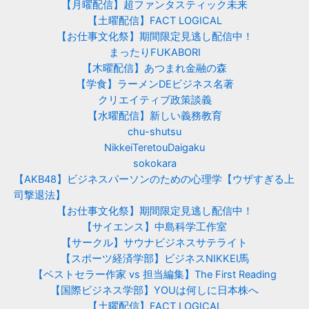
【月曜配信】超ファンタスティック未来
【土曜配信】FACT LOGICAL
【お仕事文化祭】期間限定見逃し配信中！
まったりFUKABORI
【木曜配信】あつまれ金融の森
【学食】ラーメンDEビジネス名著
クリエイティブ政策談義
【水曜配信】新しい義務教育
chu-shutsu
NikkeiTeretouDaigaku
sokokara
【AKB48】ビジネスパーソンのための心理学【ウザすぎる上
司撃退法】
【お仕事文化祭】期間限定見逃し配信中！
【サイエンス】中島科学工作室
【サークル】サウナビジネスサテライト
【スポーツ経済学部】ビジネスNIKKEI馬
【ベストセラー作家 vs 担当編集】The First Reading
【国際ビジネス学部】YOUは何しに日本株へ
【土曜配信】FACT LOGICAL