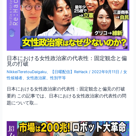
日本における女性政治家の代表性：固定観念と偏
見の打破
NikkeiTeretouDaigaku
、
【日曜配信】ReHack
/
2022年9月11日
/
女
性候補者
、
女性政治家
、
性別平等
日本における女性政治家の代表性：固定観念と偏見の打破
要約 この記事では、日本における女性政治家の代表性の問
題について取…