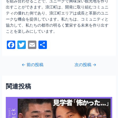
を組み合わせることで、ユニークで興味深い観光地を作り
出すことができます。浪江町は、開発に取り組むコミュニ
ティの優れた例であり、浪江町エリアは成長と革新のユニ
ークな機会を提供しています。私たちは、コミュニティと
協力して、私たちの都市の明るく繁栄する未来を作り出す
ことを楽しみにしています。
F
T
E
共
a
w
m
有
c
itt
ai
投
←
前の投稿
次の投稿
→
e
er
l
稿
b
ナ
ビ
o
関連投稿
ゲ
o
ー
シ
k
ョ
ン