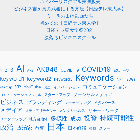
ハイパーリスクフル実演販売
ビジネス書を真の武器にする方法【日経テレ東大学】
ミニ＆おまけ動画たち
初めての【日経テレ東大学】
日経テレ東大学祭2021
腹落ちビジネススクール
AI
COVID19
AKB48
3
1
2
COVID-19
AKB
Eスポーツ
Keywords
keyword1
keyword2
keyword3
SDGs
NFT
コミュニケーション
VR
YouTube
startup
イノベーション
お金
ソーシャルメディア
スタートアップ
コミュニケーションスキル
ビジネス
ブランディング
メタバース
マーケティング
メディア
リモートワーク
メンタルヘルス
メディアリテラシー
持続可能性
投資
多様性
成功
リーダーシップ
地方自治体
日本
政治
政治家
教育
日本経済
透明性
転職