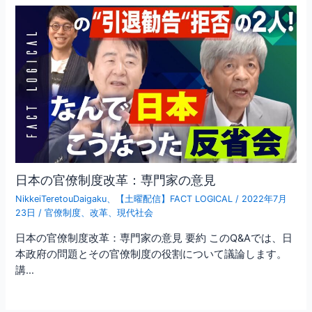
日本の官僚制度改革：専門家の意見
NikkeiTeretouDaigaku
、
【土曜配信】FACT LOGICAL
/
2022年7月
23日
/
官僚制度
、
改革
、
現代社会
日本の官僚制度改革：専門家の意見 要約 このQ&Aでは、日
本政府の問題とその官僚制度の役割について議論します。
講…