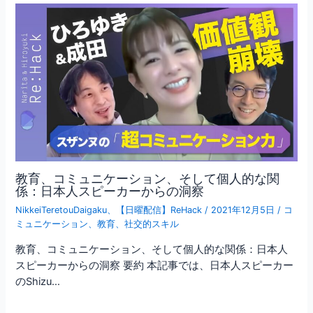
教育、コミュニケーション、そして個人的な関
係：日本人スピーカーからの洞察
NikkeiTeretouDaigaku
、
【日曜配信】ReHack
/
2021年12月5日
/
コ
ミュニケーション
、
教育
、
社交的スキル
教育、コミュニケーション、そして個人的な関係：日本人
スピーカーからの洞察 要約 本記事では、日本人スピーカー
のShizu…