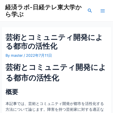
内
経済ラボ-日経テレ東大学か
容
検
ら学ぶ
を
Main
索
ス
Men
キ
ッ
芸術とコミュニティ開発によ
プ
る都市の活性化
By
master
/
2022年7月11日
芸術とコミュニティ開発によ
る都市の活性化
概要
本記事では、芸術とコミュニティ開発が都市を活性化する
方法について論じます。障害を持つ芸術家に対する適正な