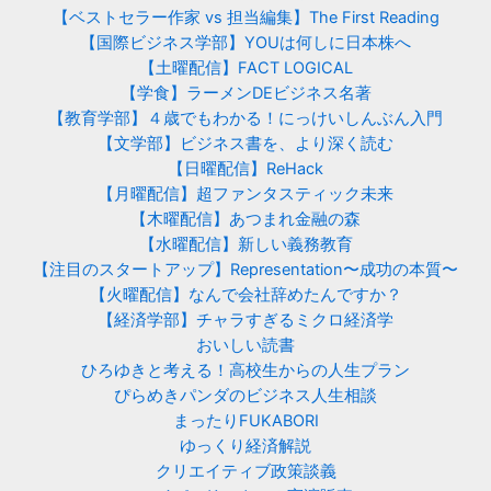
【ベストセラー作家 vs 担当編集】The First Reading
【国際ビジネス学部】YOUは何しに日本株へ
【土曜配信】FACT LOGICAL
【学食】ラーメンDEビジネス名著
【教育学部】４歳でもわかる！にっけいしんぶん入門
【文学部】ビジネス書を、より深く読む
【日曜配信】ReHack
【月曜配信】超ファンタスティック未来
【木曜配信】あつまれ金融の森
【水曜配信】新しい義務教育
【注目のスタートアップ】Representation〜成功の本質〜
【火曜配信】なんで会社辞めたんですか？
【経済学部】チャラすぎるミクロ経済学
おいしい読書
ひろゆきと考える！高校生からの人生プラン
ぴらめきパンダのビジネス人生相談
まったりFUKABORI
ゆっくり経済解説
クリエイティブ政策談義