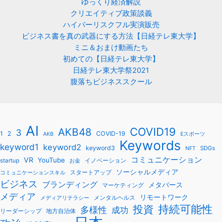
ゆっくり経済解説
クリエイティブ政策談義
ハイパーリスクフル実演販売
ビジネス書を真の武器にする方法【日経テレ東大学】
ミニ＆おまけ動画たち
初めての【日経テレ東大学】
日経テレ東大学祭2021
腹落ちビジネススクール
AI
COVID19
AKB48
3
1
2
COVID-19
AKB
Eスポーツ
Keywords
keyword1
keyword2
keyword3
SDGs
NFT
コミュニケーション
VR
YouTube
startup
イノベーション
お金
ソーシャルメディア
スタートアップ
コミュニケーションスキル
ビジネス
ブランディング
メタバース
マーケティング
メディア
リモートワーク
メンタルヘルス
メディアリテラシー
持続可能性
投資
多様性
成功
リーダーシップ
地方自治体