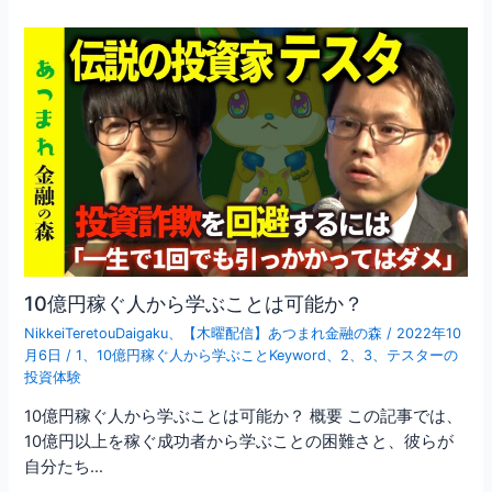
10億円稼ぐ人から学ぶことは可能か？
NikkeiTeretouDaigaku
、
【木曜配信】あつまれ金融の森
/
2022年10
月6日
/
1
、
10億円稼ぐ人から学ぶことKeyword
、
2
、
3
、
テスターの
投資体験
10億円稼ぐ人から学ぶことは可能か？ 概要 この記事では、
10億円以上を稼ぐ成功者から学ぶことの困難さと、彼らが
自分たち…