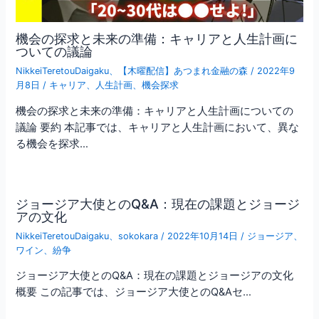
機会の探求と未来の準備：キャリアと人生計画に
ついての議論
NikkeiTeretouDaigaku
、
【木曜配信】あつまれ金融の森
/
2022年9
月8日
/
キャリア
、
人生計画
、
機会探求
機会の探求と未来の準備：キャリアと人生計画についての
議論 要約 本記事では、キャリアと人生計画において、異な
る機会を探求…
ジョージア大使とのQ&A：現在の課題とジョージ
アの文化
NikkeiTeretouDaigaku
、
sokokara
/
2022年10月14日
/
ジョージア
、
ワイン
、
紛争
ジョージア大使とのQ&A：現在の課題とジョージアの文化
概要 この記事では、ジョージア大使とのQ&Aセ…