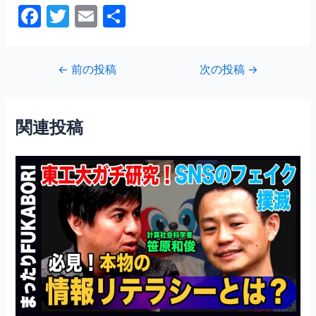
F
T
E
共
a
w
m
有
c
itt
ai
投
←
前の投稿
次の投稿
→
e
er
l
稿
b
ナ
ビ
o
関連投稿
ゲ
o
ー
シ
k
ョ
ン