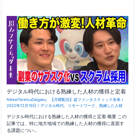
デジタル時代における熟練した人材の獲得と定着
NikkeiTeretouDaigaku
、
【月曜配信】超ファンタスティック未来
/
2022年12月19日
/
デジタル時代
、
リモートワーク
、
熟練した人材
デジタル時代における熟練した人材の獲得と定着 概要 この
記事では、特に地方地域での熟練した人材の獲得に直面す
る課題につい…