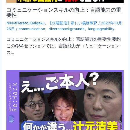
コミュニケーションスキルの向上：言語能力の重
要性
NikkeiTeretouDaigaku
、
【水曜配信】新しい義務教育
/
2022年10月
26日
/
communication
、
diversebackgrounds
、
languageability
コミュニケーションスキルの向上：言語能力の重要性 要約
このQ&Aセッションでは、言語能力がコミュニケーション
ス…