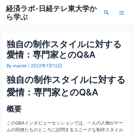
内
経済ラボ-日経テレ東大学か
容
検
ら学ぶ
を
Main
索
ス
Men
キ
ッ
独自の制作スタイルに対する
プ
愛情：専門家とのQ&A
By
master
/
2022年7月12日
独自の制作スタイルに対する
愛情：専門家とのQ&A
概要
このQ&Aインタビューセッションでは、一人の人物がチー
ムの同僚たちのところに訪問するユニークな制作スタイル