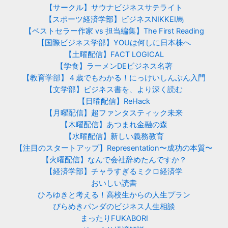
【サークル】サウナビジネスサテライト
【スポーツ経済学部】ビジネスNIKKEI馬
【ベストセラー作家 vs 担当編集】The First Reading
【国際ビジネス学部】YOUは何しに日本株へ
【土曜配信】FACT LOGICAL
【学食】ラーメンDEビジネス名著
【教育学部】４歳でもわかる！にっけいしんぶん入門
【文学部】ビジネス書を、より深く読む
【日曜配信】ReHack
【月曜配信】超ファンタスティック未来
【木曜配信】あつまれ金融の森
【水曜配信】新しい義務教育
【注目のスタートアップ】Representation〜成功の本質〜
【火曜配信】なんで会社辞めたんですか？
【経済学部】チャラすぎるミクロ経済学
おいしい読書
ひろゆきと考える！高校生からの人生プラン
ぴらめきパンダのビジネス人生相談
まったりFUKABORI