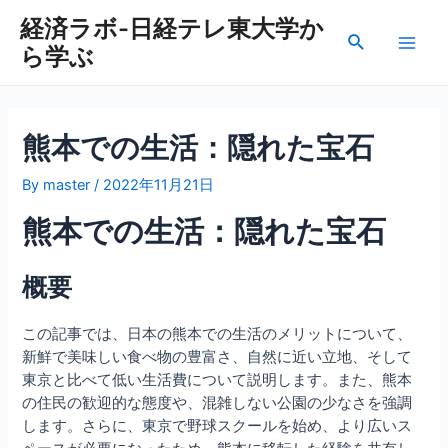
内
経済ラボ-日経テレ東大学か
容
検
ら学ぶ
を
Main
索
ス
Men
キ
ッ
熊本での生活：隠れた宝石
プ
By
master
/
2022年11月21日
熊本での生活：隠れた宝石
概要
この記事では、日本の熊本での生活のメリットについて、
新鮮で美味しい食べ物の豊富さ、自然に近い立地、そして
東京と比べて低い生活費について説明します。また、熊本
の住民の歓迎的な態度や、混雑しない公園の少なさを強調
します。さらに、東京で野球スクールを始め、より広いス