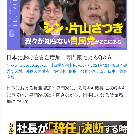
日本における賃金増加：専門家によるQ＆A
NikkeiTeretouDaigaku
、
【日曜配信】ReHack
/
2021年12月19日
/
優
秀な人材
、
外国人労働者
、
多様性
、
採用
、
教育システム
、
日本
、
賃金
増加
日本における賃金増加：専門家によるQ＆A 概要 このQ＆A
記事では、専門家の話を聞きながら、日本における賃金増
加について…