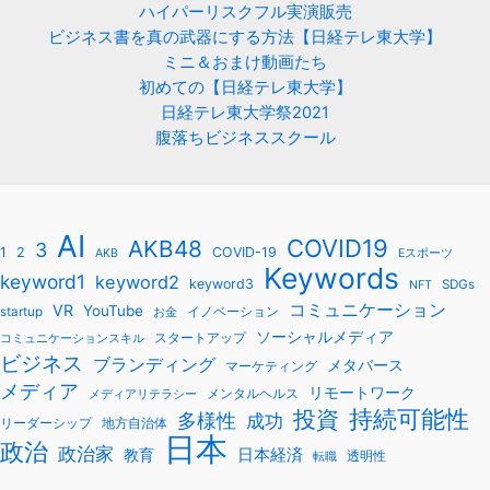
ハイパーリスクフル実演販売
ビジネス書を真の武器にする方法【日経テレ東大学】
ミニ＆おまけ動画たち
初めての【日経テレ東大学】
日経テレ東大学祭2021
腹落ちビジネススクール
AI
COVID19
AKB48
3
1
2
COVID-19
AKB
Eスポーツ
Keywords
keyword1
keyword2
keyword3
SDGs
NFT
コミュニケーション
VR
YouTube
startup
イノベーション
お金
ソーシャルメディア
スタートアップ
コミュニケーションスキル
ビジネス
ブランディング
メタバース
マーケティング
メディア
リモートワーク
メンタルヘルス
メディアリテラシー
持続可能性
投資
多様性
成功
リーダーシップ
地方自治体
日本
政治
政治家
教育
日本経済
透明性
転職