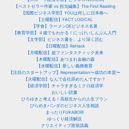
【ベストセラー作家 vs 担当編集】The First Reading
【国際ビジネス学部】YOUは何しに日本株へ
【土曜配信】FACT LOGICAL
【学食】ラーメンDEビジネス名著
【教育学部】４歳でもわかる！にっけいしんぶん入門
【文学部】ビジネス書を、より深く読む
【日曜配信】ReHack
【月曜配信】超ファンタスティック未来
【木曜配信】あつまれ金融の森
【水曜配信】新しい義務教育
【注目のスタートアップ】Representation〜成功の本質〜
【火曜配信】なんで会社辞めたんですか？
【経済学部】チャラすぎるミクロ経済学
おいしい読書
ひろゆきと考える！高校生からの人生プラン
ぴらめきパンダのビジネス人生相談
まったりFUKABORI
ゆっくり経済解説
クリエイティブ政策談義