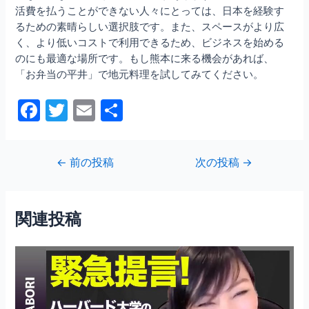
活費を払うことができない人々にとっては、日本を経験す
るための素晴らしい選択肢です。また、スペースがより広
く、より低いコストで利用できるため、ビジネスを始める
のにも最適な場所です。もし熊本に来る機会があれば、
「お弁当の平井」で地元料理を試してみてください。
F
T
E
共
a
w
m
有
c
itt
ai
投
←
前の投稿
次の投稿
→
e
er
l
稿
b
ナ
ビ
o
関連投稿
ゲ
o
ー
シ
k
ョ
ン