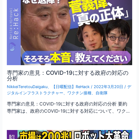
専門家の意見：COVID-19に対する政府の対応の
分析
NikkeiTeretouDaigaku
、
【日曜配信】ReHack
/
2022年3月20日
/
デ
ジタルインフラストラクチャー
、
ワクチン接種
、
自衛隊
専門家の意見：COVID-19に対する政府の対応の分析 要約
専門家は、政府のCOVID-19に対する対応について、ワク…