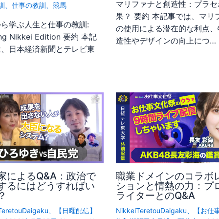
マリファナと創造性：プラセ
訓
、
仕事の教訓
、
競馬
果？ 要約 本記事では、マリ
ら学ぶ人生と仕事の教訓:
の使用による潜在的な利点、
ng Nikkei Edition 要約 本記
造性やデザインの向上につ…
は、日本経済新聞とテレビ東
家によるQ&A：政治で
職業ドメインのコラボ
するにはどうすればい
ションと情熱の力：プ
？
ライターとのQ&A
TeretouDaigaku
、
【日曜配信】
NikkeiTeretouDaigaku
、
【お仕