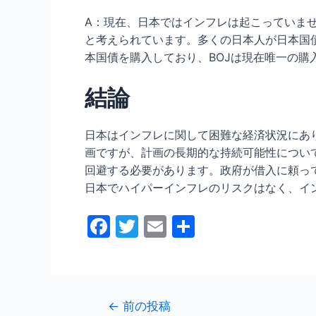
A：現在、日本ではインフレは起こっていませ
と考えられています。多くの日本人が日本国
本国債を購入しており、BOJは現在唯一の
結論
日本はインフレに関して困難な経済状況にあり
画ですが、計画の長期的な持続可能性につい
回避する必要があります。政府が借入に頼っ
日本でハイパーインフレのリスクはなく、イ
F
T
E
共
a
w
m
有
c
itt
ai
e
er
l
投
←
前の投稿