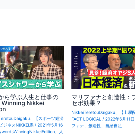
から学ぶ人生と仕事の
マリファナと創造性：
Winning Nikkei
セボ効果？
ion
NikkeiTeretouDaigaku
、
【土曜
TeretouDaigaku
、
【スポーツ経済
FACT LOGICAL
/
2022年6月11日
ジネスNIKKEI馬
/
2021年5月16
ファナ
、
創造性
、
自給自足
ywordsWinningNikkeiEdition
、
人