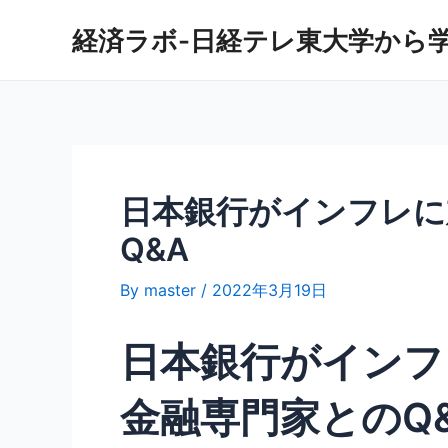
内
経済ラボ-日経テレ東大学から
容
を
ス
キ
ッ
プ
日本銀行がインフレに
Q&A
By
master
/
2022年3月19日
日本銀行がインフ
金融専門家とのQ