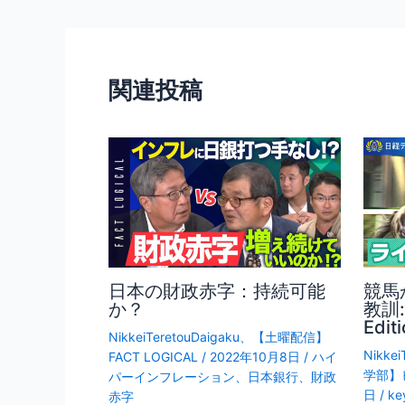
b
稿
o
ナ
o
ビ
ゲ
k
関連投稿
ー
シ
ョ
ン
日本の財政赤字：持続可能
競馬
か？
教訓: 
Edit
NikkeiTeretouDaigaku
、
【土曜配信】
Nikkei
FACT LOGICAL
/
2022年10月8日
/
ハイ
学部】ビ
パーインフレーション
、
日本銀行
、
財政
日
/
ke
赤字