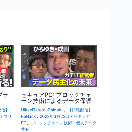
プラ
セキュアPC: ブロックチェ
ーン技術によるデータ保護
配信】
NikkeiTeretouDaigaku
、
【日曜配信】
/
マリ
ReHack
/
2022年3月25日
/
セキュア
PC
、
ブロックチェーン技術
、
個人データ
共有