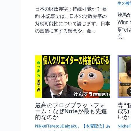
生の教
日本の財政赤字：持続可能か？ 要
競馬か
約 本記事では、日本の財政赤字の
Winni
持続可能性について論じます。日本
事で
の国債に関する懸念や、金…
京…
最高のブログプラットフォ
専門
ーム：なぜNoteが最も先進
成功
的なのか
いか
NikkeiTeretouDaigaku
、
【木曜配信】あ
Nikkei