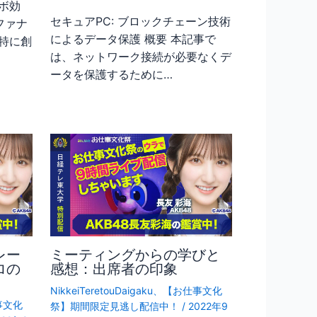
ボ効
セキュアPC: ブロックチェーン技術
ファナ
によるデータ保護 概要 本記事で
特に創
は、ネットワーク接続が必要なくデ
ータを保護するために…
レー
ミーティングからの学びと
ロの
感想：出席者の印象
NikkeiTeretouDaigaku
、
【お仕事文化
事文化
祭】期間限定見逃し配信中！
/
2022年9