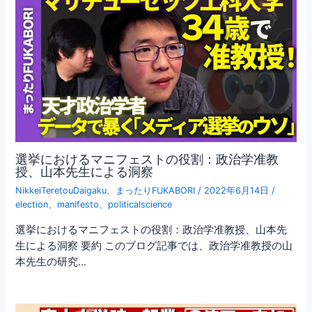
選挙におけるマニフェストの役割：政治学准教
授、山本先生による洞察
NikkeiTeretouDaigaku
、
まったりFUKABORI
/
2022年6月14日
/
election
、
manifesto
、
politicalscience
選挙におけるマニフェストの役割：政治学准教授、山本先
生による洞察 要約 このブログ記事では、政治学准教授の山
本先生の研究…