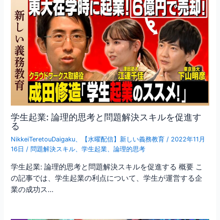
学生起業: 論理的思考と問題解決スキルを促進す
る
NikkeiTeretouDaigaku
、
【水曜配信】新しい義務教育
/
2022年11月
16日
/
問題解決スキル
、
学生起業
、
論理的思考
学生起業: 論理的思考と問題解決スキルを促進する 概要 こ
の記事では、学生起業の利点について、学生が運営する企
業の成功ス…