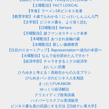
【土曜配信】FACT LOGICAL
【学食】ラーメンDEビジネス名著
【教育学部】４歳でもわかる！にっけいしんぶん入門
【文学部】ビジネス書を、より深く読む
【日曜配信】ReHack
【月曜配信】超ファンタスティック未来
【木曜配信】あつまれ金融の森
【水曜配信】新しい義務教育
【注目のスタートアップ】Representation〜成功の本質〜
【火曜配信】なんで会社辞めたんですか？
【経済学部】チャラすぎるミクロ経済学
おいしい読書
ひろゆきと考える！高校生からの人生プラン
ぴらめきパンダのビジネス人生相談
まったりFUKABORI
ゆっくり経済解説
クリエイティブ政策談義
ハイパーリスクフル実演販売
ビジネス書を真の武器にする方法【日経テレ東大学】