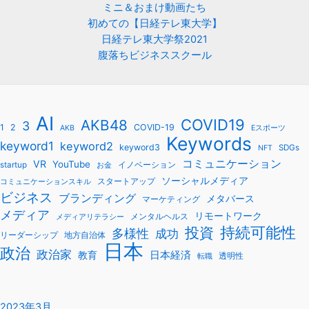
ミニ＆おまけ動画たち
初めての【日経テレ東大学】
日経テレ東大学祭2021
腹落ちビジネススクール
AI
COVID19
AKB48
3
1
2
COVID-19
AKB
Eスポーツ
Keywords
keyword1
keyword2
keyword3
SDGs
NFT
コミュニケーション
VR
YouTube
startup
イノベーション
お金
ソーシャルメディア
スタートアップ
コミュニケーションスキル
ビジネス
ブランディング
メタバース
マーケティング
メディア
リモートワーク
メンタルヘルス
メディアリテラシー
持続可能性
投資
多様性
成功
リーダーシップ
地方自治体
日本
政治
政治家
教育
日本経済
透明性
転職
2023年3月