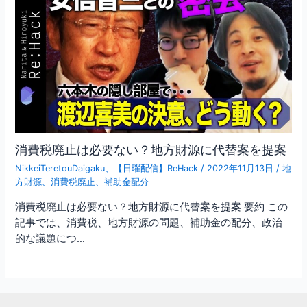
消費税廃止は必要ない？地方財源に代替案を提案
NikkeiTeretouDaigaku
、
【日曜配信】ReHack
/
2022年11月13日
/
地
方財源
、
消費税廃止
、
補助金配分
消費税廃止は必要ない？地方財源に代替案を提案 要約 この
記事では、消費税、地方財源の問題、補助金の配分、政治
的な議題につ…