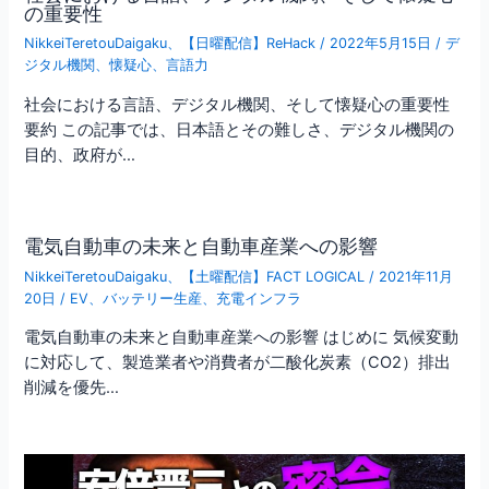
の重要性
NikkeiTeretouDaigaku
、
【日曜配信】ReHack
/
2022年5月15日
/
デ
ジタル機関
、
懐疑心
、
言語力
社会における言語、デジタル機関、そして懐疑心の重要性
要約 この記事では、日本語とその難しさ、デジタル機関の
目的、政府が…
電気自動車の未来と自動車産業への影響
NikkeiTeretouDaigaku
、
【土曜配信】FACT LOGICAL
/
2021年11月
20日
/
EV
、
バッテリー生産
、
充電インフラ
電気自動車の未来と自動車産業への影響 はじめに 気候変動
に対応して、製造業者や消費者が二酸化炭素（CO2）排出
削減を優先…