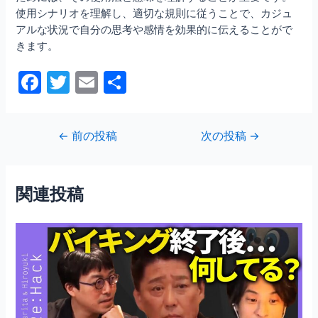
使用シナリオを理解し、適切な規則に従うことで、カジュ
アルな状況で自分の思考や感情を効果的に伝えることがで
きます。
F
T
E
共
a
w
m
有
c
itt
ai
投
←
前の投稿
次の投稿
→
e
er
l
稿
b
ナ
ビ
o
関連投稿
ゲ
o
ー
シ
k
ョ
ン