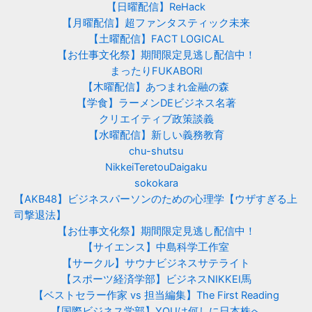
【日曜配信】ReHack
【月曜配信】超ファンタスティック未来
【土曜配信】FACT LOGICAL
【お仕事文化祭】期間限定見逃し配信中！
まったりFUKABORI
【木曜配信】あつまれ金融の森
【学食】ラーメンDEビジネス名著
クリエイティブ政策談義
【水曜配信】新しい義務教育
chu-shutsu
NikkeiTeretouDaigaku
sokokara
【AKB48】ビジネスパーソンのための心理学【ウザすぎる上
司撃退法】
【お仕事文化祭】期間限定見逃し配信中！
【サイエンス】中島科学工作室
【サークル】サウナビジネスサテライト
【スポーツ経済学部】ビジネスNIKKEI馬
【ベストセラー作家 vs 担当編集】The First Reading
【国際ビジネス学部】YOUは何しに日本株へ