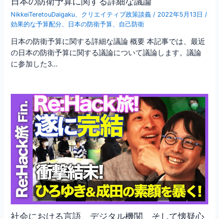
日本の防衛予算に関する詳細な議論
NikkeiTeretouDaigaku
、
クリエイティブ政策談義
/
2022年5月13日
/
効果的な予算配分
、
日本の防衛予算
、
自己防衛
日本の防衛予算に関する詳細な議論 概要 本記事では、最近
の日本の防衛予算に関する議論について議論します。議論
に参加した3…
社会における言語、デジタル機関、そして懐疑心