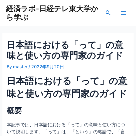
内
経済ラボ-日経テレ東大学か
容
検
ら学ぶ
を
Main
索
ス
Men
キ
ッ
日本語における「って」の意
プ
味と使い方の専門家のガイド
By
master
/
2022年9月20日
日本語における「って」の意
味と使い方の専門家のガイド
概要
本記事では、日本語における「って」の意味と使い方につ
いて説明します。「って」は、「という」の略語で、「言