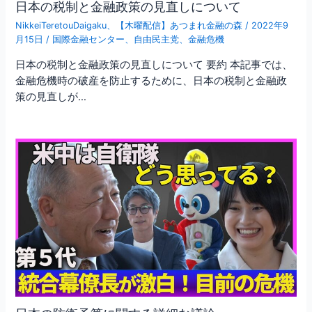
日本の税制と金融政策の見直しについて
NikkeiTeretouDaigaku
、
【木曜配信】あつまれ金融の森
/
2022年9
月15日
/
国際金融センター
、
自由民主党
、
金融危機
日本の税制と金融政策の見直しについて 要約 本記事では、
金融危機時の破産を防止するために、日本の税制と金融政
策の見直しが…