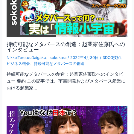
持続可能なメタバースの創造：起業家佐藤氏への
インタビュー
NikkeiTeretouDaigaku
、
sokokara
/
2022年4月30日
/
3DCG技術
、
ビジネス機会
、
持続可能なメタバースの創造
持続可能なメタバースの創造：起業家佐藤氏へのインタビ
ュー 要約 この記事では、宇宙開発およびメタバース産業に
おける起業家…