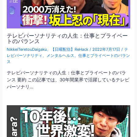
テレビパーソナリティの人生：仕事とプライベー
トのバランス
NikkeiTeretouDaigaku
、
【日曜配信】ReHack
/
2022年7月17日
/
テ
レビパーソナリティ
、
メンタルヘルス
、
仕事とプライベートのバラン
ス
テレビパーソナリティの人生：仕事とプライベートのバラ
ンス 要約 この記事では、30年間業界で活躍しているテレビ
パーソナリ…