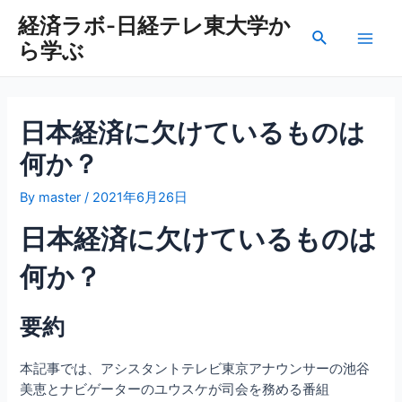
内
経済ラボ-日経テレ東大学か
容
検
ら学ぶ
を
Main
索
ス
Men
キ
ッ
日本経済に欠けているものは
プ
何か？
By
master
/
2021年6月26日
日本経済に欠けているものは
何か？
要約
本記事では、アシスタントテレビ東京アナウンサーの池谷
美恵とナビゲーターのユウスケが司会を務める番組