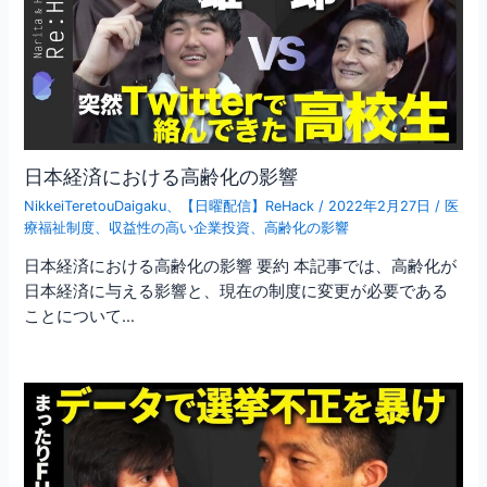
日本経済における高齢化の影響
NikkeiTeretouDaigaku
、
【日曜配信】ReHack
/
2022年2月27日
/
医
療福祉制度
、
収益性の高い企業投資
、
高齢化の影響
日本経済における高齢化の影響 要約 本記事では、高齢化が
日本経済に与える影響と、現在の制度に変更が必要である
ことについて…