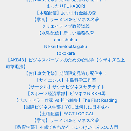
まったりFUKABORI
【木曜配信】あつまれ金融の森
【学食】ラーメンDEビジネス名著
クリエイティブ政策談義
【水曜配信】新しい義務教育
chu-shutsu
NikkeiTeretouDaigaku
sokokara
【AKB48】ビジネスパーソンのための心理学【ウザすぎる上
司撃退法】
【お仕事文化祭】期間限定見逃し配信中！
【サイエンス】中島科学工作室
【サークル】サウナビジネスサテライト
【スポーツ経済学部】ビジネスNIKKEI馬
【ベストセラー作家 vs 担当編集】The First Reading
【国際ビジネス学部】YOUは何しに日本株へ
【土曜配信】FACT LOGICAL
【学食】ラーメンDEビジネス名著
【教育学部】４歳でもわかる！にっけいしんぶん入門