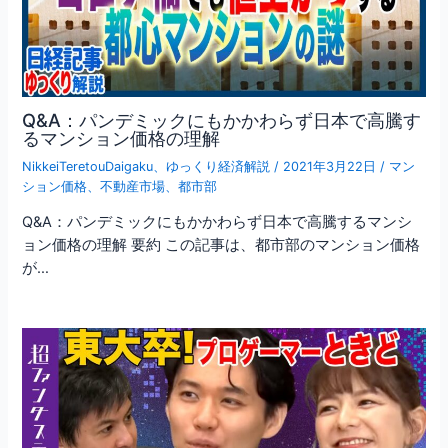
Q&A：パンデミックにもかかわらず日本で高騰す
るマンション価格の理解
NikkeiTeretouDaigaku
、
ゆっくり経済解説
/
2021年3月22日
/
マン
ション価格
、
不動産市場
、
都市部
Q&A：パンデミックにもかかわらず日本で高騰するマンシ
ョン価格の理解 要約 この記事は、都市部のマンション価格
が…