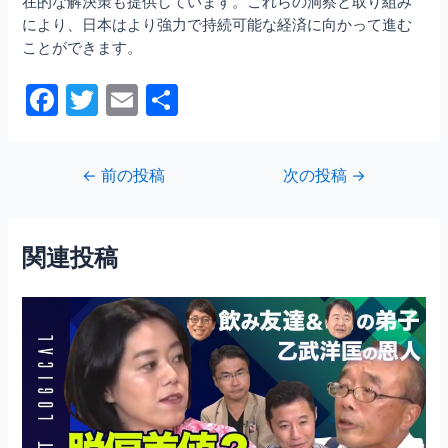
在的な解決策も提供しています。これらの洞察と取り組み
により、日本はより強力で持続可能な経済に向かって進む
ことができます。
F
T
E
共
a
w
m
有
c
itt
ai
投
←
前の投稿
次の投稿
→
e
er
l
稿
b
ナ
ビ
o
関連投稿
ゲ
o
ー
シ
k
ョ
ン