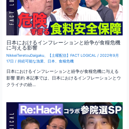
日本におけるインフレーションと紛争が食糧危機
に与える影響
NikkeiTeretouDaigaku
、
【土曜配信】FACT LOGICAL
/
2022年9月
17日
/
持続可能な漁業
、
日本
、
食糧危機
日本におけるインフレーションと紛争が食糧危機に与える
影響 要約 本記事では、日本におけるインフレーションとウ
クライナの紛…