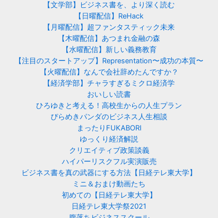
【文学部】ビジネス書を、より深く読む
【日曜配信】ReHack
【月曜配信】超ファンタスティック未来
【木曜配信】あつまれ金融の森
【水曜配信】新しい義務教育
【注目のスタートアップ】Representation〜成功の本質〜
【火曜配信】なんで会社辞めたんですか？
【経済学部】チャラすぎるミクロ経済学
おいしい読書
ひろゆきと考える！高校生からの人生プラン
ぴらめきパンダのビジネス人生相談
まったりFUKABORI
ゆっくり経済解説
クリエイティブ政策談義
ハイパーリスクフル実演販売
ビジネス書を真の武器にする方法【日経テレ東大学】
ミニ＆おまけ動画たち
初めての【日経テレ東大学】
日経テレ東大学祭2021
腹落ちビジネススクール