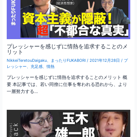
プレッシャーを感じずに情熱を追求することのメ
リット
NikkeiTeretouDaigaku
、
まったりFUKABORI
/
2021年12月28日
/
プ
レッシャー
、
充足感
、
情熱
プレッシャーを感じずに情熱を追求することのメリット 概
要 本記事では、若い同僚に仕事を奪われる恐れから、より
一層努力する…