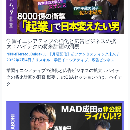
学習イニシアティブの強化と広告ビジネスの拡
大：ハイテクの将来計画の洞察
NikkeiTeretouDaigaku
、
【月曜配信】超ファンタスティック未来
/
2022年7月4日
/
リスキル
、
学習イニシアティブ
、
広告ビジネス
学習イニシアティブの強化と広告ビジネスの拡大：ハイテ
クの将来計画の洞察 概要 このQ&Aセッションでは、ハイテ
ク…