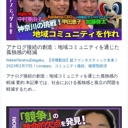
アナログ接続の創造：地域コミュニティを通じた
孤独感の軽減
NikkeiTeretouDaigaku
、
【月曜配信】超ファンタスティック未来
/
2023年2月17日
/
Locappy
、
コミュニティ接続
、
循環型経済
アナログ接続の創造：地域コミュニティを通じた孤独感の
軽減 要約 本記事では、社会における孤独感と孤立の問題を
軽減するため…