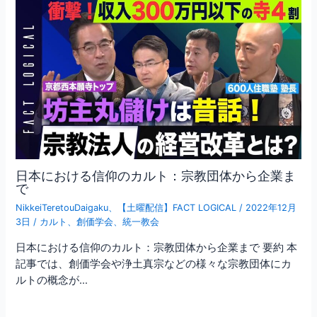
日本における信仰のカルト：宗教団体から企業ま
で
NikkeiTeretouDaigaku
、
【土曜配信】FACT LOGICAL
/
2022年12月
3日
/
カルト
、
創価学会
、
統一教会
日本における信仰のカルト：宗教団体から企業まで 要約 本
記事では、創価学会や浄土真宗などの様々な宗教団体にカ
ルトの概念が…