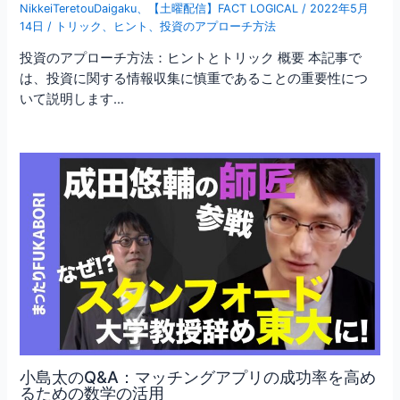
NikkeiTeretouDaigaku
、
【土曜配信】FACT LOGICAL
/
2022年5月
14日
/
トリック
、
ヒント
、
投資のアプローチ方法
投資のアプローチ方法：ヒントとトリック 概要 本記事で
は、投資に関する情報収集に慎重であることの重要性につ
いて説明します…
小島太のQ&A：マッチングアプリの成功率を高め
るための数学の活用