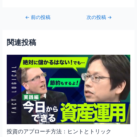
a
w
m
有
c
itt
ai
投
←
前の投稿
次の投稿
→
e
er
l
稿
b
ナ
ビ
o
関連投稿
ゲ
o
ー
シ
k
ョ
ン
投資のアプローチ方法：ヒントとトリック