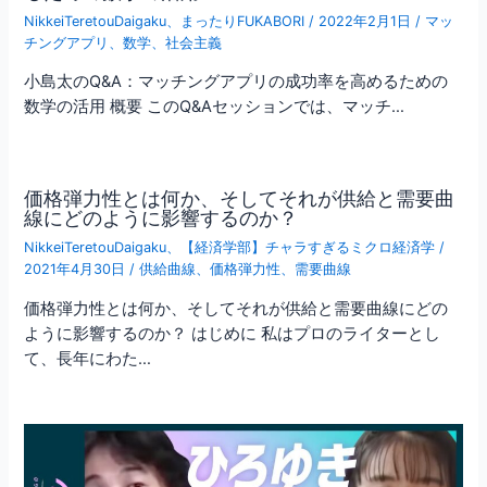
NikkeiTeretouDaigaku
、
まったりFUKABORI
/
2022年2月1日
/
マッ
チングアプリ
、
数学
、
社会主義
小島太のQ&A：マッチングアプリの成功率を高めるための
数学の活用 概要 このQ&Aセッションでは、マッチ…
価格弾力性とは何か、そしてそれが供給と需要曲
線にどのように影響するのか？
NikkeiTeretouDaigaku
、
【経済学部】チャラすぎるミクロ経済学
/
2021年4月30日
/
供給曲線
、
価格弾力性
、
需要曲線
価格弾力性とは何か、そしてそれが供給と需要曲線にどの
ように影響するのか？ はじめに 私はプロのライターとし
て、長年にわた…