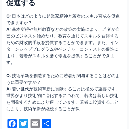
促進する
Q:
日本はどのように起業家精神と若者のスキル育成を促進
できますか？
A:
基本所得や無料教育などの政策の実施により、若者が自
己のビジネスを始めたり、教育を通じてスキルを習得する
ための財政的手段を提供することができます。また、イン
ターンシッププログラムやベンチャーコンテストの促進に
より、若者がスキルを磨く環境を提供することができま
す。
Q:
技術革新を創造するために若者が関与することはどのよ
うに重要ですか？
A:
若い世代が技術革新に貢献することは極めて重要です。
世界がより技術的に進化するにつれて、若者は新しい技術
を開発するためにより適しています。若者に投資すること
により、技術革新が継続することが保
F
T
E
共