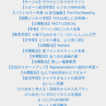
【サークル】サウナビジネスサテライト
【スポーツ経済学部】ビジネスNIKKEI馬
【ベストセラー作家 vs 担当編集】The First Reading
【国際ビジネス学部】YOUは何しに日本株へ
【土曜配信】FACT LOGICAL
【学食】ラーメンDEビジネス名著
【教育学部】４歳でもわかる！にっけいしんぶん入門
【文学部】ビジネス書を、より深く読む
【日曜配信】ReHack
【月曜配信】超ファンタスティック未来
【木曜配信】あつまれ金融の森
【水曜配信】新しい義務教育
【注目のスタートアップ】Representation〜成功の本質〜
【火曜配信】なんで会社辞めたんですか？
【経済学部】チャラすぎるミクロ経済学
おいしい読書
ひろゆきと考える！高校生からの人生プラン
ぴらめきパンダのビジネス人生相談
まったりFUKABORI
ゆっくり経済解説