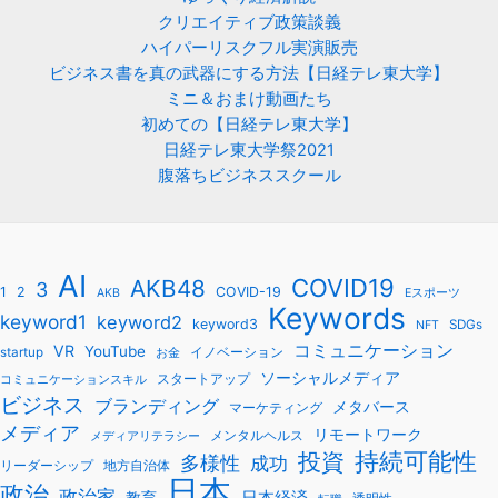
クリエイティブ政策談義
ハイパーリスクフル実演販売
ビジネス書を真の武器にする方法【日経テレ東大学】
ミニ＆おまけ動画たち
初めての【日経テレ東大学】
日経テレ東大学祭2021
腹落ちビジネススクール
AI
COVID19
AKB48
3
1
2
COVID-19
AKB
Eスポーツ
Keywords
keyword1
keyword2
keyword3
SDGs
NFT
コミュニケーション
VR
YouTube
startup
イノベーション
お金
ソーシャルメディア
スタートアップ
コミュニケーションスキル
ビジネス
ブランディング
メタバース
マーケティング
メディア
リモートワーク
メンタルヘルス
メディアリテラシー
持続可能性
投資
多様性
成功
リーダーシップ
地方自治体
日本
政治
政治家
教育