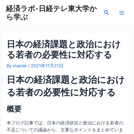
内
経済ラボ-日経テレ東大学か
容
検
ら学ぶ
を
Main
索
ス
Men
キ
ッ
日本の経済課題と政治におけ
プ
る若者の必要性に対応する
By
master
/
2021年11月21日
日本の経済課題と政治におけ
る若者の必要性に対応する
概要
本ブログ記事では、日本の経済状況と政治における若者の
不足についての議論から、主要なポイントをまとめていま