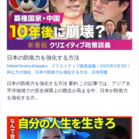
日本の防衛力を強化する方法
NikkeiTeretouDaigaku
、
クリエイティブ政策談義
/
2022年2月3日
/
抑止力の強化
、
日本の防衛力を強化する方法
、
日米同盟
日本の防衛力を強化する方法 要約 この記事では、アジア太
平洋地域での安全保障上の懸念が高まる中、日本が防衛力
を強化する方…