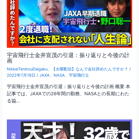
宇宙飛行士金井宣茂の引退：振り返りと今後の計
画
NikkeiTeretouDaigaku
、
【火曜配信】なんで会社辞めたんですか？
/
2022年7月19日
/
JAXA
、
NASA
、
宇宙飛行士
宇宙飛行士金井宣茂の引退：振り返りと今後の計画 概要 本
記事では、JAXAでの26年間の勤務、NASAとの長期にわた
る協…