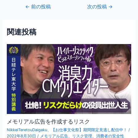
c
itt
ai
投
←
前の投稿
次の投稿
→
e
er
l
稿
b
ナ
ビ
o
関連投稿
ゲ
o
ー
シ
k
ョ
ン
メモリアル広告を作成するリスク
NikkeiTeretouDaigaku
、
【お仕事文化祭】期間限定見逃し配信中！
/
2022年8月30日
/
メモリアル広告
、
リスク管理
、
消費者の安全性