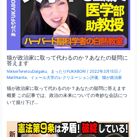
猫が政治家に取って代わるのか？あなたの疑問に
答えます
NikkeiTeretouDaigaku
、
まったりFUKABORI
/
2022年3月15日
/
MattNarita
、
イェール大学のレクリエーション評価
、
猫が政治家
猫が政治家に取って代わるのか？あなたの疑問に答えます
概要 この記事では、政治の未来についての奇妙な会話につ
いて掘り下げ…