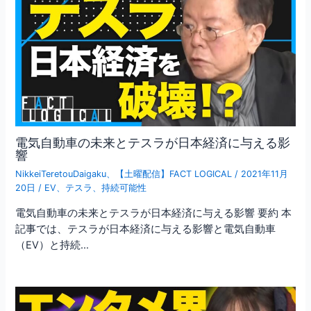
電気自動車の未来とテスラが日本経済に与える影
響
NikkeiTeretouDaigaku
、
【土曜配信】FACT LOGICAL
/
2021年11月
20日
/
EV
、
テスラ
、
持続可能性
電気自動車の未来とテスラが日本経済に与える影響 要約 本
記事では、テスラが日本経済に与える影響と電気自動車
（EV）と持続…