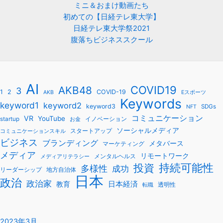
ミニ＆おまけ動画たち
初めての【日経テレ東大学】
日経テレ東大学祭2021
腹落ちビジネススクール
AI
COVID19
AKB48
3
1
2
COVID-19
AKB
Eスポーツ
Keywords
keyword1
keyword2
keyword3
SDGs
NFT
コミュニケーション
VR
YouTube
startup
イノベーション
お金
ソーシャルメディア
スタートアップ
コミュニケーションスキル
ビジネス
ブランディング
メタバース
マーケティング
メディア
リモートワーク
メンタルヘルス
メディアリテラシー
持続可能性
投資
多様性
成功
リーダーシップ
地方自治体
日本
政治
政治家
教育
日本経済
透明性
転職
2023年3月