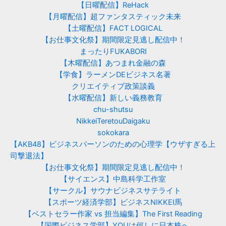
【日曜配信】ReHack
【月曜配信】超ファンタスティック未来
【土曜配信】FACT LOGICAL
【お仕事文化祭】期間限定見逃し配信中！
まったりFUKABORI
【木曜配信】あつまれ金融の森
【学食】ラーメンDEビジネス名著
クリエイティブ政策談義
【水曜配信】新しい義務教育
chu-shutsu
NikkeiTeretouDaigaku
sokokara
【AKB48】ビジネスパーソンのための心理学【ウザすぎる上
司撃退法】
【お仕事文化祭】期間限定見逃し配信中！
【サイエンス】中島科学工作室
【サークル】サウナビジネスサテライト
【スポーツ経済学部】ビジネスNIKKEI馬
【ベストセラー作家 vs 担当編集】The First Reading
【国際ビジネス学部】YOUは何しに日本株へ