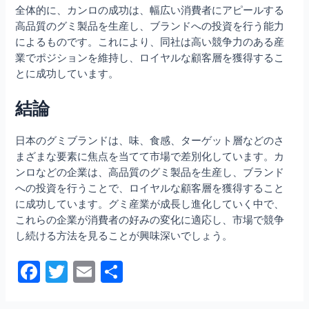
全体的に、カンロの成功は、幅広い消費者にアピールする
高品質のグミ製品を生産し、ブランドへの投資を行う能力
によるものです。これにより、同社は高い競争力のある産
業でポジションを維持し、ロイヤルな顧客層を獲得するこ
とに成功しています。
結論
日本のグミブランドは、味、食感、ターゲット層などのさ
まざまな要素に焦点を当てて市場で差別化しています。カ
ンロなどの企業は、高品質のグミ製品を生産し、ブランド
への投資を行うことで、ロイヤルな顧客層を獲得すること
に成功しています。グミ産業が成長し進化していく中で、
これらの企業が消費者の好みの変化に適応し、市場で競争
し続ける方法を見ることが興味深いでしょう。
F
T
E
共
a
w
m
有