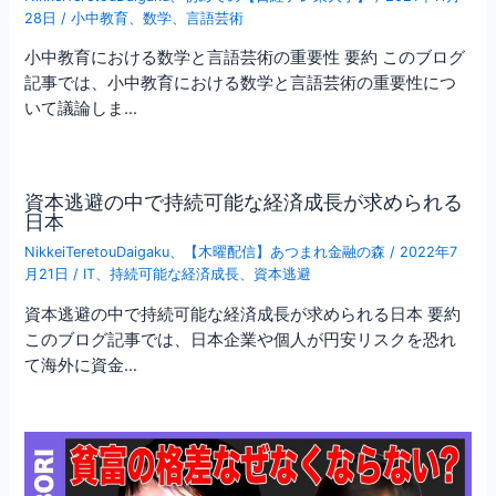
28日
/
小中教育
、
数学
、
言語芸術
小中教育における数学と言語芸術の重要性 要約 このブログ
記事では、小中教育における数学と言語芸術の重要性につ
いて議論しま…
資本逃避の中で持続可能な経済成長が求められる
日本
NikkeiTeretouDaigaku
、
【木曜配信】あつまれ金融の森
/
2022年7
月21日
/
IT
、
持続可能な経済成長
、
資本逃避
資本逃避の中で持続可能な経済成長が求められる日本 要約
このブログ記事では、日本企業や個人が円安リスクを恐れ
て海外に資金…