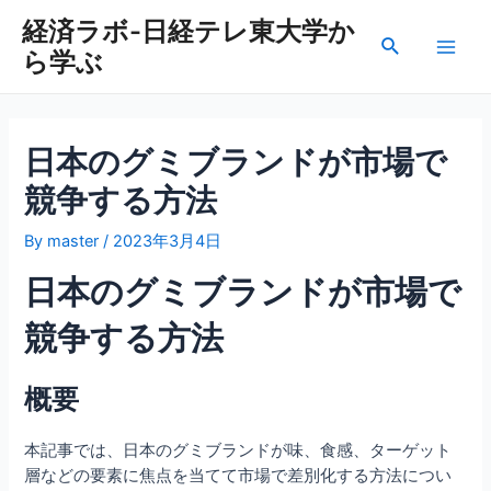
内
経済ラボ-日経テレ東大学か
容
検
ら学ぶ
を
Main
索
ス
Men
キ
ッ
日本のグミブランドが市場で
プ
競争する方法
By
master
/
2023年3月4日
日本のグミブランドが市場で
競争する方法
概要
本記事では、日本のグミブランドが味、食感、ターゲット
層などの要素に焦点を当てて市場で差別化する方法につい