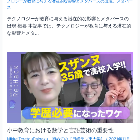
ノロジーが教育に与える潜在的な影響とメタバースの出現
、
メタバー
ス
テクノロジーが教育に与える潜在的な影響とメタバースの
出現 概要 本記事では、テクノロジーが教育に与える潜在的
な影響とメタ…
小中教育における数学と言語芸術の重要性
NikkeiTeretouDaigaku
、
初めての【日経テレ東大学】
/
2021年11月