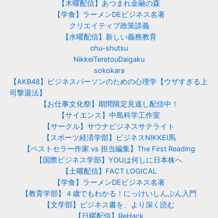
【木曜配信】あつまれ金融の森
【学食】ラーメンDEビジネス名著
クリエイティブ政策談義
【水曜配信】新しい義務教育
chu-shutsu
NikkeiTeretouDaigaku
sokokara
【AKB48】ビジネスパーソンのための心理学【ウザすぎる上
司撃退法】
【お仕事文化祭】期間限定見逃し配信中！
【サイエンス】中島科学工作室
【サークル】サウナビジネスサテライト
【スポーツ経済学部】ビジネスNIKKEI馬
【ベストセラー作家 vs 担当編集】The First Reading
【国際ビジネス学部】YOUは何しに日本株へ
【土曜配信】FACT LOGICAL
【学食】ラーメンDEビジネス名著
【教育学部】４歳でもわかる！にっけいしんぶん入門
【文学部】ビジネス書を、より深く読む
【日曜配信】ReHack