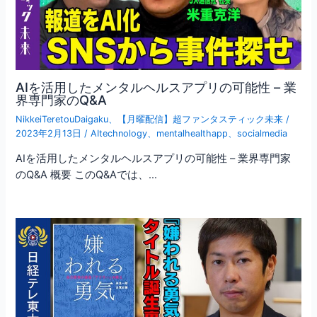
AIを活用したメンタルヘルスアプリの可能性 – 業
界専門家のQ&A
NikkeiTeretouDaigaku
、
【月曜配信】超ファンタスティック未来
/
2023年2月13日
/
AItechnology
、
mentalhealthapp
、
socialmedia
AIを活用したメンタルヘルスアプリの可能性 – 業界専門家
のQ&A 概要 このQ&Aでは、…