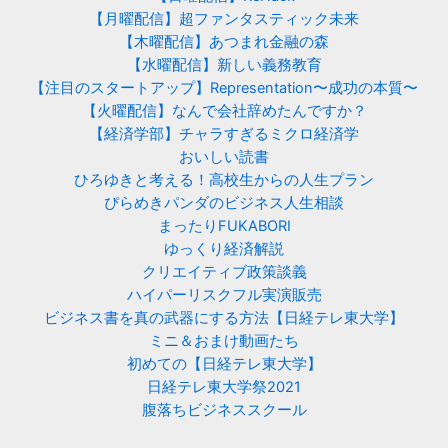
【月曜配信】超ファンタスティック未来
【木曜配信】あつまれ金融の森
【水曜配信】新しい義務教育
【注目のスタートアップ】Representation〜成功の本質〜
【火曜配信】なんで会社辞めたんですか？
【経済学部】チャラすぎるミクロ経済学
おいしい読書
ひろゆきと考える！高校生からの人生プラン
ぴらめきパンダのビジネス人生相談
まったりFUKABORI
ゆっくり経済解説
クリエイティブ政策談義
ハイパーリスクフル実演販売
ビジネス書を真の武器にする方法【日経テレ東大学】
ミニ＆おまけ動画たち
初めての【日経テレ東大学】
日経テレ東大学祭2021
腹落ちビジネススクール