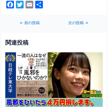
F
T
E
共
a
w
m
有
c
itt
ai
投
←
前の投稿
次の投稿
→
e
er
l
稿
b
ナ
ビ
o
関連投稿
ゲ
o
ー
シ
k
ョ
ン