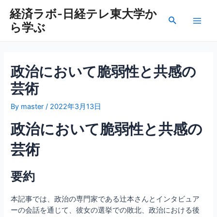
内
経済ラボ-日経テレ東大学か
容
検
ら学ぶ
を
Main
索
ス
Men
キ
ッ
政治において脆弱性と共感の
プ
芸術
By
master
/
2022年3月13日
政治において脆弱性と共感の
芸術
要約
本記事では、政治の専門家である辻本さんとインタビュア
ーの会話を通じて、彼女の選挙での敗北、政治における後