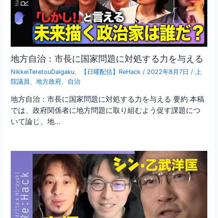
地方自治：市長に国家問題に対処する力を与える
NikkeiTeretouDaigaku
、
【日曜配信】ReHack
/
2022年8月7日
/
上
院議員
、
地方政府
、
自治
地方自治：市長に国家問題に対処する力を与える 要約 本稿
では、政府関係者に地方問題に取り組むよう促す課題につ
いて論じ、地…