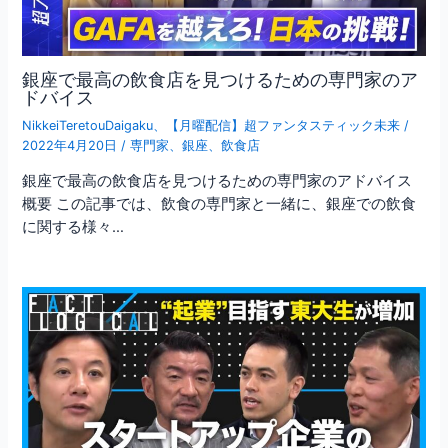
銀座で最高の飲食店を見つけるための専門家のア
ドバイス
NikkeiTeretouDaigaku
、
【月曜配信】超ファンタスティック未来
/
2022年4月20日
/
専門家
、
銀座
、
飲食店
銀座で最高の飲食店を見つけるための専門家のアドバイス
概要 この記事では、飲食の専門家と一緒に、銀座での飲食
に関する様々…