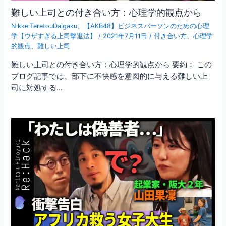
難しい上司との付き合い方：心理学的観点から
NikkeiTeretouDaigaku
、
【AKB48】ビジネスパーソンのための心理
学【ウザすぎる上司撃退法】
/
2021年7月11日
/
付き合い方
、
心理学
的観点
、
難しい上司
難しい上司との付き合い方：心理学的観点から 要約： この
ブログ記事では、部下に不快感を意図的に与える難しい上
司に対処する…