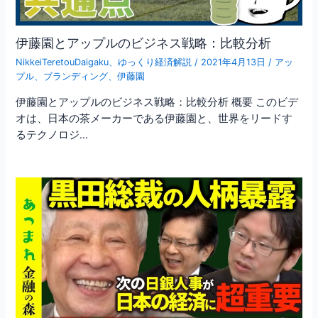
伊藤園とアップルのビジネス戦略：比較分析
NikkeiTeretouDaigaku
、
ゆっくり経済解説
/
2021年4月13日
/
アッ
プル
、
ブランディング
、
伊藤園
伊藤園とアップルのビジネス戦略：比較分析 概要 このビデ
オは、日本の茶メーカーである伊藤園と、世界をリードす
るテクノロジ…