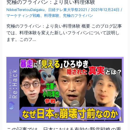
究極のフライパン：より良い料理体験
NikkeiTeretouDaigaku
、
日経テレ東大学祭2021
/
2021年12月24日
/
マーケティング戦略
、
料理体験
、
究極のフライパン
究極のフライパン：より良い料理体験 概要 このブログ記事
では、料理体験を変えた新しいフライパンについて説明し
ます。このフ…
この記事では、日本における有効な野党戦略の重