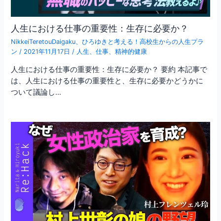
人生における仕事の重要性：生存に必要か？
NikkeiTeretouDaigaku
、
ひろゆきと考える！高校生からの人生プラ
ン
/
2021年11月17日
/
人生
、
仕事
、
精神的健康
人生における仕事の重要性：生存に必要か？ 要約 本記事で
は、人生における仕事の重要性と、生存に必要かどうかに
ついて議論し…