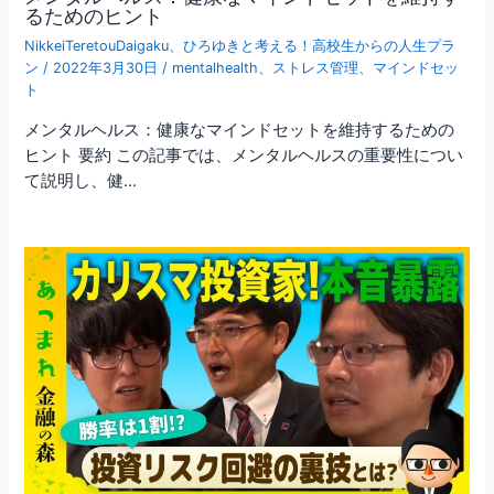
るためのヒント
NikkeiTeretouDaigaku
、
ひろゆきと考える！高校生からの人生プラ
ン
/
2022年3月30日
/
mentalhealth
、
ストレス管理
、
マインドセッ
ト
メンタルヘルス：健康なマインドセットを維持するための
ヒント 要約 この記事では、メンタルヘルスの重要性につい
て説明し、健…