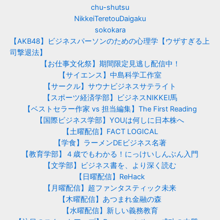
chu-shutsu
NikkeiTeretouDaigaku
sokokara
【AKB48】ビジネスパーソンのための心理学【ウザすぎる上
司撃退法】
【お仕事文化祭】期間限定見逃し配信中！
【サイエンス】中島科学工作室
【サークル】サウナビジネスサテライト
【スポーツ経済学部】ビジネスNIKKEI馬
【ベストセラー作家 vs 担当編集】The First Reading
【国際ビジネス学部】YOUは何しに日本株へ
【土曜配信】FACT LOGICAL
【学食】ラーメンDEビジネス名著
【教育学部】４歳でもわかる！にっけいしんぶん入門
【文学部】ビジネス書を、より深く読む
【日曜配信】ReHack
【月曜配信】超ファンタスティック未来
【木曜配信】あつまれ金融の森
【水曜配信】新しい義務教育