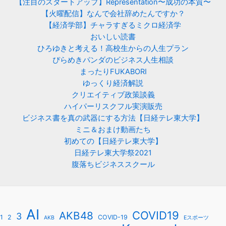
【注目のスタートアップ】Representation〜成功の本質〜
【火曜配信】なんで会社辞めたんですか？
【経済学部】チャラすぎるミクロ経済学
おいしい読書
ひろゆきと考える！高校生からの人生プラン
ぴらめきパンダのビジネス人生相談
まったりFUKABORI
ゆっくり経済解説
クリエイティブ政策談義
ハイパーリスクフル実演販売
ビジネス書を真の武器にする方法【日経テレ東大学】
ミニ＆おまけ動画たち
初めての【日経テレ東大学】
日経テレ東大学祭2021
腹落ちビジネススクール
AI
COVID19
AKB48
3
1
2
COVID-19
AKB
Eスポーツ