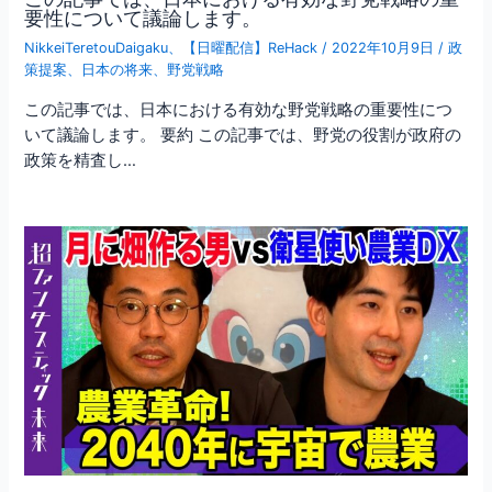
要性について議論します。
NikkeiTeretouDaigaku
、
【日曜配信】ReHack
/
2022年10月9日
/
政
策提案
、
日本の将来
、
野党戦略
この記事では、日本における有効な野党戦略の重要性につ
いて議論します。 要約 この記事では、野党の役割が政府の
政策を精査し…