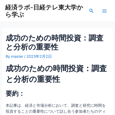
内
経済ラボ-日経テレ東大学か
容
検
ら学ぶ
を
Main
索
ス
Men
キ
ッ
成功のための時間投資：調査
プ
と分析の重要性
By
master
/
2023年2月2日
成功のための時間投資：調査
と分析の重要性
要約：
本記事は、経済と市場分析において、調査と研究に時間を
投資することの重要性について話し合う参加者たちのディ