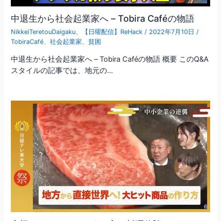
中退生から社会起業家へ – Tobira Caféの物語
NikkeiTeretouDaigaku
、
【日曜配信】ReHack
/
2022年7月10日
/
TobiraCafé
、
社会起業家
、
貧困
中退生から社会起業家へ – Tobira Caféの物語 概要 このQ&A
スタイルの記事では、地元の…