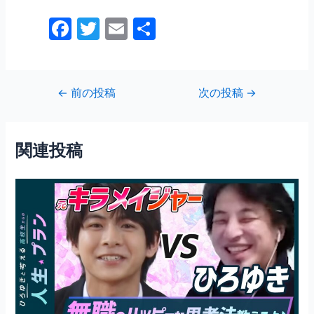
F
T
E
共
a
w
m
有
c
itt
ai
e
er
l
投
←
前の投稿
次の投稿
→
稿
b
ナ
o
ビ
関連投稿
o
ゲ
ー
k
シ
ョ
ン