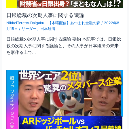
日銀総裁の次期人事に関する議論
NikkeiTeretouDaigaku
、
【木曜配信】あつまれ金融の森
/
2022年8
月18日
/
リーダー
、
日本経済
日銀総裁の次期人事に関する議論 要約 本記事では、日銀総
裁の次期人事に関する議論と、その人事が日本経済の未来
を形作る上で…