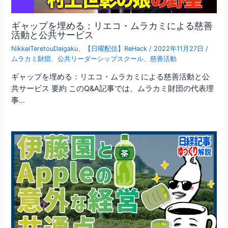
ギャップを埋める：リエコ・ムラカミによる慈善
活動と公共サービス
NikkeiTeretouDaigaku
、
【日曜配信】ReHack
/
2022年11月27日
/
ムラカミ財団
、
公共リーダーシップスクール
、
慈善活動
ギャップを埋める：リエコ・ムラカミによる慈善活動と公
共サービス 要約 このQ&A記事では、ムラカミ財団の代表理
事…