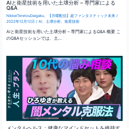
AIと衛星技術を用いた土壌分析 – 専門家による
Q&A
NikkeiTeretouDaigaku
、
【月曜配信】超ファンタスティック未来
/
2022年12月12日
/
AI
、
土壌分析
、
衛星技術
AIと衛星技術を用いた土壌分析 – 専門家によるQ&A 概要 こ
のQ&Aセッションでは、土…
メンタルヘルス：健康なマインドセットを維持す