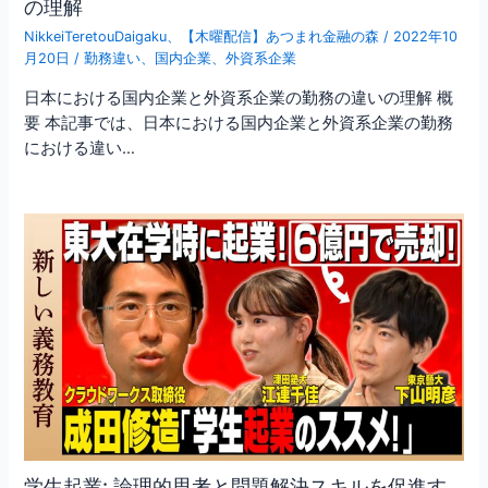
の理解
NikkeiTeretouDaigaku
、
【木曜配信】あつまれ金融の森
/
2022年10
月20日
/
勤務違い
、
国内企業
、
外資系企業
日本における国内企業と外資系企業の勤務の違いの理解 概
要 本記事では、日本における国内企業と外資系企業の勤務
における違い…
学生起業: 論理的思考と問題解決スキルを促進す