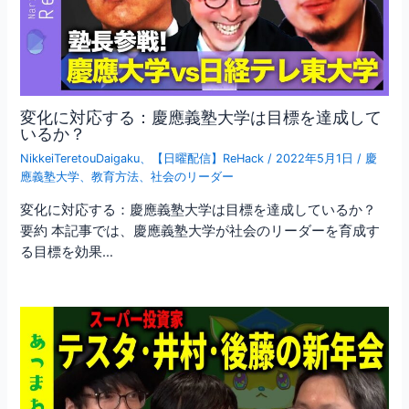
変化に対応する：慶應義塾大学は目標を達成して
いるか？
NikkeiTeretouDaigaku
、
【日曜配信】ReHack
/
2022年5月1日
/
慶
應義塾大学
、
教育方法
、
社会のリーダー
変化に対応する：慶應義塾大学は目標を達成しているか？
要約 本記事では、慶應義塾大学が社会のリーダーを育成す
る目標を効果…