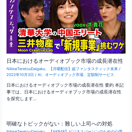
日本におけるオーディオブック市場の成長潜在性
NikkeiTeretouDaigaku
、
【月曜配信】超ファンタスティック未来
/
2022年10月3日
/
AI
、
オーディオブック市場
、
定額制サービス
日本におけるオーディオブック市場の成長潜在性 要約 本記
事では、日本におけるオーディオブック市場の成長潜在性
を探究します…
明確なトピックがない：難しい上司への対処
NikkeiTeretouDaigaku
、
【AKB48】ビジネスパーソンのための心理