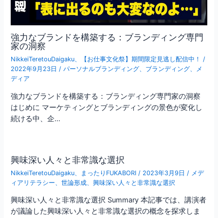
強力なブランドを構築する：ブランディング専門
家の洞察
NikkeiTeretouDaigaku
、
【お仕事文化祭】期間限定見逃し配信中！
/
2022年9月23日
/
パーソナルブランディング
、
ブランディング
、
メ
ディア
強力なブランドを構築する：ブランディング専門家の洞察
はじめに マーケティングとブランディングの景色が変化し
続ける中、企…
興味深い人々と非常識な選択
NikkeiTeretouDaigaku
、
まったりFUKABORI
/
2023年3月9日
/
メデ
ィアリテラシー
、
世論形成
、
興味深い人々と非常識な選択
興味深い人々と非常識な選択 Summary 本記事では、講演者
が議論した興味深い人々と非常識な選択の概念を探求しま