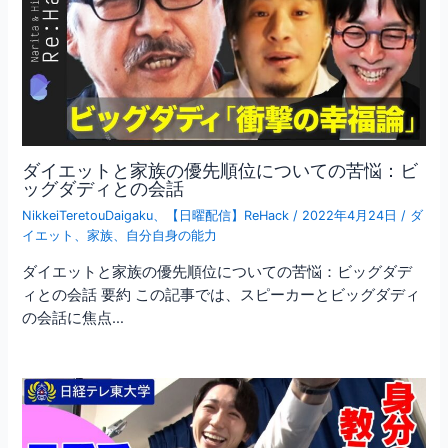
ダイエットと家族の優先順位についての苦悩：ビ
ッグダディとの会話
NikkeiTeretouDaigaku
、
【日曜配信】ReHack
/
2022年4月24日
/
ダ
イエット
、
家族
、
自分自身の能力
ダイエットと家族の優先順位についての苦悩：ビッグダデ
ィとの会話 要約 この記事では、スピーカーとビッグダディ
の会話に焦点…