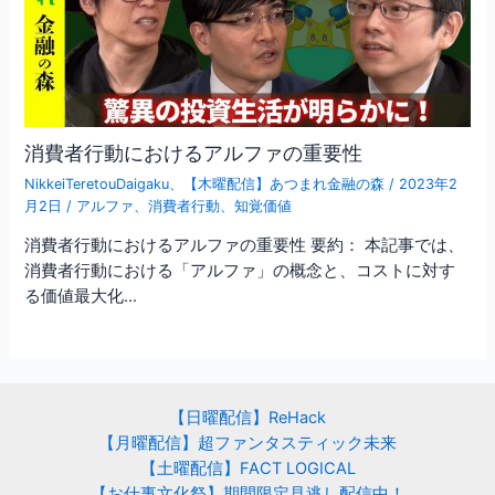
消費者行動におけるアルファの重要性
NikkeiTeretouDaigaku
、
【木曜配信】あつまれ金融の森
/
2023年2
月2日
/
アルファ
、
消費者行動
、
知覚価値
消費者行動におけるアルファの重要性 要約： 本記事では、
消費者行動における「アルファ」の概念と、コストに対す
る価値最大化…
【日曜配信】ReHack
【月曜配信】超ファンタスティック未来
【土曜配信】FACT LOGICAL
【お仕事文化祭】期間限定見逃し配信中！