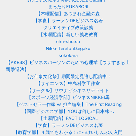
まったりFUKABORI
【木曜配信】あつまれ金融の森
【学食】ラーメンDEビジネス名著
クリエイティブ政策談義
【水曜配信】新しい義務教育
chu-shutsu
NikkeiTeretouDaigaku
sokokara
【AKB48】ビジネスパーソンのための心理学【ウザすぎる上
司撃退法】
【お仕事文化祭】期間限定見逃し配信中！
【サイエンス】中島科学工作室
【サークル】サウナビジネスサテライト
【スポーツ経済学部】ビジネスNIKKEI馬
【ベストセラー作家 vs 担当編集】The First Reading
【国際ビジネス学部】YOUは何しに日本株へ
【土曜配信】FACT LOGICAL
【学食】ラーメンDEビジネス名著
【教育学部】４歳でもわかる！にっけいしんぶん入門