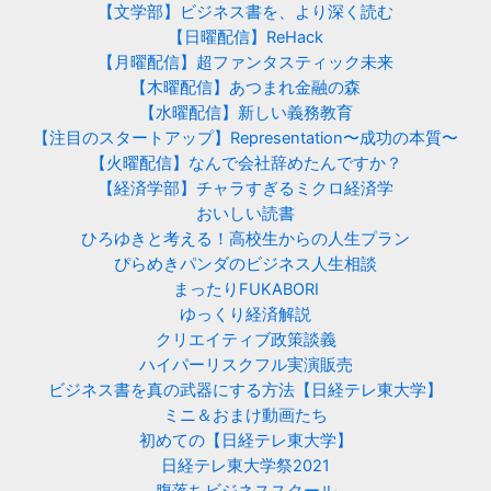
【文学部】ビジネス書を、より深く読む
【日曜配信】ReHack
【月曜配信】超ファンタスティック未来
【木曜配信】あつまれ金融の森
【水曜配信】新しい義務教育
【注目のスタートアップ】Representation〜成功の本質〜
【火曜配信】なんで会社辞めたんですか？
【経済学部】チャラすぎるミクロ経済学
おいしい読書
ひろゆきと考える！高校生からの人生プラン
ぴらめきパンダのビジネス人生相談
まったりFUKABORI
ゆっくり経済解説
クリエイティブ政策談義
ハイパーリスクフル実演販売
ビジネス書を真の武器にする方法【日経テレ東大学】
ミニ＆おまけ動画たち
初めての【日経テレ東大学】
日経テレ東大学祭2021