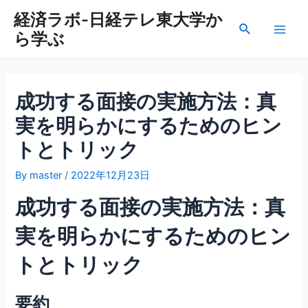
内
経済ラボ-日経テレ東大学か
容
検
ら学ぶ
を
Main
索
ス
Men
キ
ッ
成功する面接の実施方法：真
プ
実を明らかにするためのヒン
トとトリック
By
master
/
2022年12月23日
成功する面接の実施方法：真
実を明らかにするためのヒン
トとトリック
要約