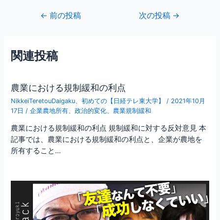
c
itt
ai
投
←
前の投稿
次の投稿
→
e
er
l
稿
b
ナ
ビ
o
関連投稿
ゲ
o
ー
シ
k
農業における規制緩和の利点
ョ
NikkeiTeretouDaigaku
、
初めての【日経テレ東大学】
/
2021年10月
ン
17日
/
企業農地所有
、
政治的変化
、
農業規制緩和
農業における規制緩和の利点 規制緩和に対する反対意見 本
記事では、農業における規制緩和の利点と、企業が農地を
所有すること…