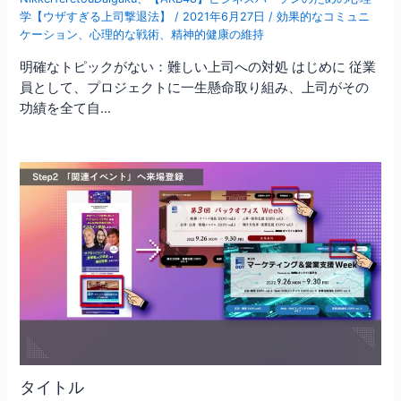
学【ウザすぎる上司撃退法】
/
2021年6月27日
/
効果的なコミュニ
ケーション
、
心理的な戦術
、
精神的健康の維持
明確なトピックがない：難しい上司への対処 はじめに 従業
員として、プロジェクトに一生懸命取り組み、上司がその
功績を全て自…
タイトル