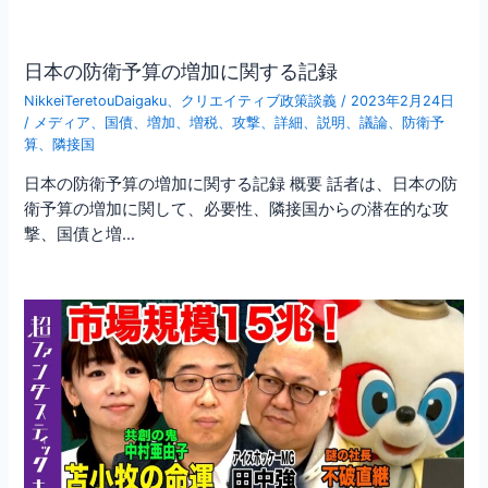
日本の防衛予算の増加に関する記録
NikkeiTeretouDaigaku
、
クリエイティブ政策談義
/
2023年2月24日
/
メディア
、
国債
、
増加
、
増税
、
攻撃
、
詳細
、
説明
、
議論
、
防衛予
算
、
隣接国
日本の防衛予算の増加に関する記録 概要 話者は、日本の防
衛予算の増加に関して、必要性、隣接国からの潜在的な攻
撃、国債と増…