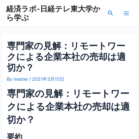
内
経済ラボ-日経テレ東大学か
容
検
ら学ぶ
を
Main
索
ス
Men
キ
ッ
専門家の見解：リモートワー
プ
クによる企業本社の売却は適
切か？
By
master
/
2021年3月15日
専門家の見解：リモートワー
クによる企業本社の売却は適
切か？
要約