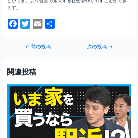
とができ、より健全で繁栄する社会を作り出すことができ
ます。
F
T
E
共
a
w
m
有
c
itt
ai
投
←
前の投稿
次の投稿
→
e
er
l
稿
b
ナ
ビ
o
関連投稿
ゲ
o
ー
シ
k
ョ
ン