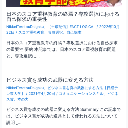
日本のスコア重視教育の終焉？専攻選択における
自己探求の重要性
NikkeiTeretouDaigaku
、
【土曜配信】FACT LOGICAL
/
2022年10月
22日
/
スコア重視教育
、
専攻選択
、
自己探求
日本のスコア重視教育の終焉？専攻選択における自己探求
の重要性 要約 本記事では、日本のスコア重視教育の問題
と、専攻選択に…
ビジネス賞を成功の武器に変える方法
NikkeiTeretouDaigaku
、
ビジネス書を真の武器にする方法【日経テ
レ東大学】
/
2021年4月20日
/
コミュニケーションスキル
、
ビジネ
ス賞
、
本の力
ビジネス賞を成功の武器に変える方法 Summary この記事で
は、ビジネス賞が成功の道具として使われる方法について
説明し…