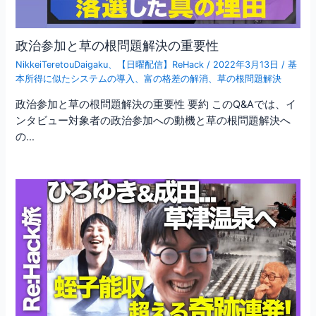
政治参加と草の根問題解決の重要性
NikkeiTeretouDaigaku
、
【日曜配信】ReHack
/
2022年3月13日
/
基
本所得に似たシステムの導入
、
富の格差の解消
、
草の根問題解決
政治参加と草の根問題解決の重要性 要約 このQ&Aでは、イ
ンタビュー対象者の政治参加への動機と草の根問題解決へ
の…