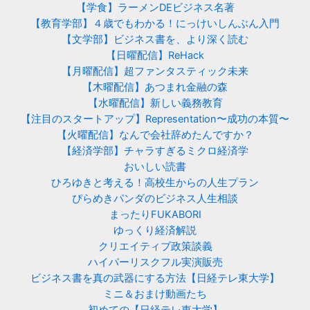
【学食】ラーメンDEビジネス名著
【教育学部】４歳でもわかる！にっけいしんぶん入門
【文学部】ビジネス書を、より深く読む
【日曜配信】ReHack
【月曜配信】超ファンタスティック未来
【木曜配信】あつまれ金融の森
【水曜配信】新しい義務教育
【注目のスタートアップ】Representation〜成功の本質〜
【火曜配信】なんで会社辞めたんですか？
【経済学部】チャラすぎるミクロ経済学
おいしい読書
ひろゆきと考える！高校生からの人生プラン
ぴらめきパンダのビジネス人生相談
まったりFUKABORI
ゆっくり経済解説
クリエイティブ政策談義
ハイパーリスクフル実演販売
ビジネス書を真の武器にする方法【日経テレ東大学】
ミニ＆おまけ動画たち
初めての【日経テレ東大学】