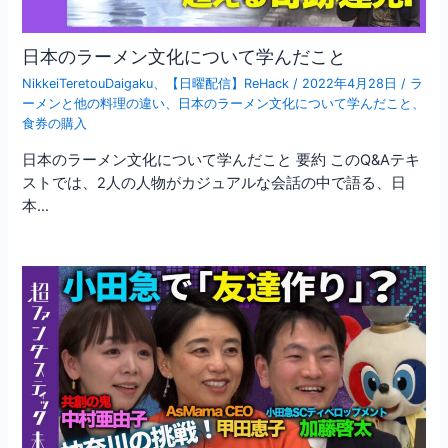
日本のラーメン文化について学んだこと
NikkeiTeretouDaigaku
、
【日曜配信】ReHack
/
2022年4月28日
/
ラ
ーメンと他の料理の違い
、
日本のラーメン文化について学んだこと
、
食券の購入
日本のラーメン文化について学んだこと 要約 このQ&Aテキ
ストでは、2人の人物がカジュアルな会話の中で語る、日
本…