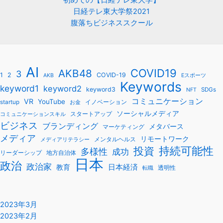
日経テレ東大学祭2021
腹落ちビジネススクール
AI
COVID19
AKB48
3
1
2
COVID-19
AKB
Eスポーツ
Keywords
keyword1
keyword2
keyword3
SDGs
NFT
コミュニケーション
VR
YouTube
startup
イノベーション
お金
ソーシャルメディア
スタートアップ
コミュニケーションスキル
ビジネス
ブランディング
メタバース
マーケティング
メディア
リモートワーク
メンタルヘルス
メディアリテラシー
持続可能性
投資
多様性
成功
リーダーシップ
地方自治体
日本
政治
政治家
教育
日本経済
透明性
転職
2023年3月
2023年2月