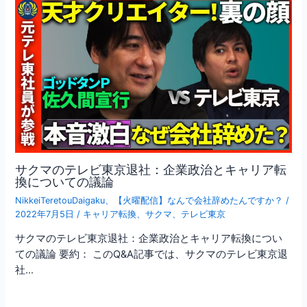
サクマのテレビ東京退社：企業政治とキャリア転
換についての議論
NikkeiTeretouDaigaku
、
【火曜配信】なんで会社辞めたんですか？
/
2022年7月5日
/
キャリア転換
、
サクマ
、
テレビ東京
サクマのテレビ東京退社：企業政治とキャリア転換につい
ての議論 要約： このQ&A記事では、サクマのテレビ東京退
社…