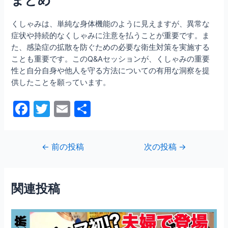
まとめ
くしゃみは、単純な身体機能のように見えますが、異常な
症状や持続的なくしゃみに注意を払うことが重要です。ま
た、感染症の拡散を防ぐための必要な衛生対策を実施する
ことも重要です。このQ&Aセッションが、くしゃみの重要
性と自分自身や他人を守る方法についての有用な洞察を提
供したことを願っています。
F
T
E
共
a
w
m
有
c
itt
ai
投
←
前の投稿
次の投稿
→
e
er
l
稿
b
ナ
ビ
o
関連投稿
ゲ
o
ー
シ
k