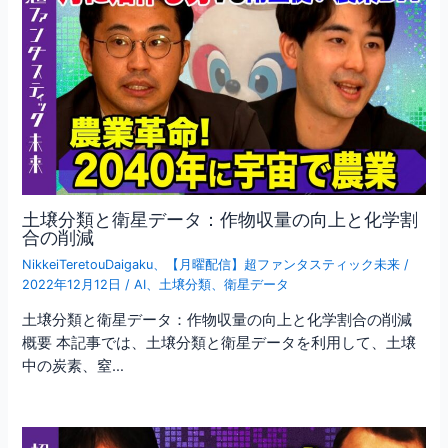
土壌分類と衛星データ：作物収量の向上と化学割
合の削減
NikkeiTeretouDaigaku
、
【月曜配信】超ファンタスティック未来
/
2022年12月12日
/
AI
、
土壌分類
、
衛星データ
土壌分類と衛星データ：作物収量の向上と化学割合の削減
概要 本記事では、土壌分類と衛星データを利用して、土壌
中の炭素、窒…