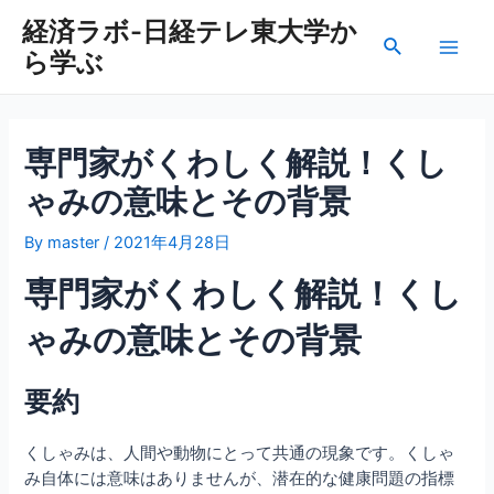
内
経済ラボ-日経テレ東大学か
容
検
ら学ぶ
を
Main
索
ス
Men
キ
ッ
専門家がくわしく解説！くし
プ
ゃみの意味とその背景
By
master
/
2021年4月28日
専門家がくわしく解説！くし
ゃみの意味とその背景
要約
くしゃみは、人間や動物にとって共通の現象です。くしゃ
み自体には意味はありませんが、潜在的な健康問題の指標