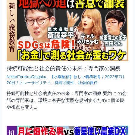
持続可能性と社会的責任の未来：専門家の洞察
NikkeiTeretouDaigaku
、
【水曜配信】新しい義務教育
/
2022年7月
20日
/
トレーサビリティ
、
持続可能性
、
社会的責任
持続可能性と社会的責任の未来：専門家の洞察 要約 この会
話の専門家は、環境に有害な実践を規制するために価値観
や視点を変え…