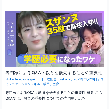
専門家によるQ&A：教育を優先することの重要性
NikkeiTeretouDaigaku
、
【日曜配信】ReHack
/
2021年11月28日
/
コ
ミュニケーションスキル
、
学習
、
教育
専門家によるQ&A：教育を優先することの重要性 概要 この
Q&Aでは、教育の重要性についての専門家と話を…