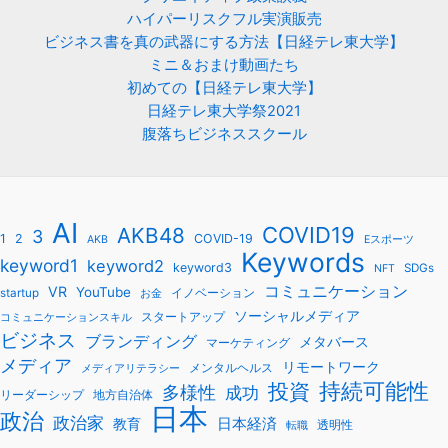
ハイパーリスクフル実演販売
ビジネス書を真の武器にする方法【日経テレ東大学】
ミニ＆おまけ動画たち
初めての【日経テレ東大学】
日経テレ東大学祭2021
腹落ちビジネススクール
AI
COVID19
AKB48
3
1
2
COVID-19
AKB
Eスポーツ
Keywords
keyword1
keyword2
keyword3
SDGs
NFT
コミュニケーション
VR
YouTube
startup
イノベーション
お金
ソーシャルメディア
スタートアップ
コミュニケーションスキル
ビジネス
ブランディング
メタバース
マーケティング
メディア
リモートワーク
メンタルヘルス
メディアリテラシー
持続可能性
投資
多様性
成功
リーダーシップ
地方自治体
日本
政治
政治家
教育
日本経済
透明性
転職