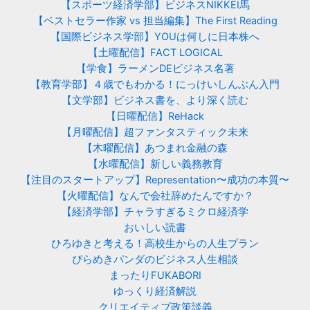
【スポーツ経済学部】ビジネスNIKKEI馬
【ベストセラー作家 vs 担当編集】The First Reading
【国際ビジネス学部】YOUは何しに日本株へ
【土曜配信】FACT LOGICAL
【学食】ラーメンDEビジネス名著
【教育学部】４歳でもわかる！にっけいしんぶん入門
【文学部】ビジネス書を、より深く読む
【日曜配信】ReHack
【月曜配信】超ファンタスティック未来
【木曜配信】あつまれ金融の森
【水曜配信】新しい義務教育
【注目のスタートアップ】Representation〜成功の本質〜
【火曜配信】なんで会社辞めたんですか？
【経済学部】チャラすぎるミクロ経済学
おいしい読書
ひろゆきと考える！高校生からの人生プラン
ぴらめきパンダのビジネス人生相談
まったりFUKABORI
ゆっくり経済解説
クリエイティブ政策談義