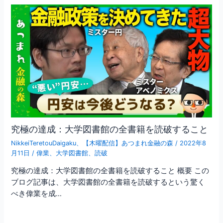
究極の達成：大学図書館の全書籍を読破すること
NikkeiTeretouDaigaku
、
【木曜配信】あつまれ金融の森
/
2022年8
月11日
/
偉業
、
大学図書館
、
読破
究極の達成：大学図書館の全書籍を読破すること 概要 この
ブログ記事は、大学図書館の全書籍を読破するという驚く
べき偉業を成…