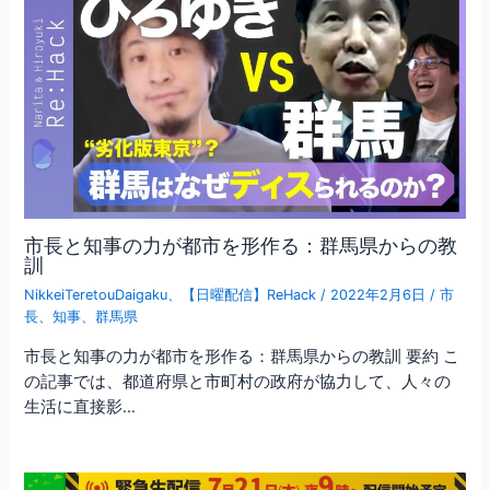
市長と知事の力が都市を形作る：群馬県からの教
訓
NikkeiTeretouDaigaku
、
【日曜配信】ReHack
/
2022年2月6日
/
市
長
、
知事
、
群馬県
市長と知事の力が都市を形作る：群馬県からの教訓 要約 こ
の記事では、都道府県と市町村の政府が協力して、人々の
生活に直接影…