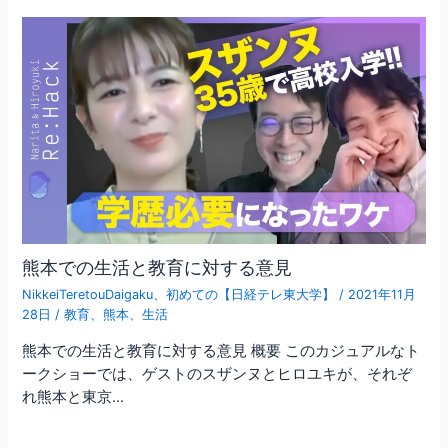
熊本での生活と教育に対する意見
NikkeiTeretouDaigaku
、
初めての【日経テレ東大学】
/
2021年11月
28日
/
教育
、
熊本
、
生活
熊本での生活と教育に対する意見 概要 このカジュアルなト
ークショーでは、ゲストのスザンヌとヒロユキが、それぞ
れ熊本と東京…