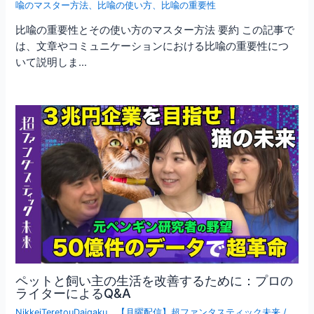
喩のマスター方法
、
比喩の使い方
、
比喩の重要性
比喩の重要性とその使い方のマスター方法 要約 この記事で
は、文章やコミュニケーションにおける比喩の重要性につ
いて説明しま…
ペットと飼い主の生活を改善するために：プロの
ライターによるQ&A
NikkeiTeretouDaigaku
、
【月曜配信】超ファンタスティック未来
/