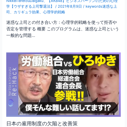
NikkeiTeretouDaigaku
、
【AKB48】ビジネスパーソンのための心理
学【ウザすぎる上司撃退法】
/
2021年8月9日
/
keywords迷惑な上
司
、
カリギュラ効果
、
心理学的戦略
迷惑な上司との付き合い方：心理学的戦略を使って拒否や
否定を管理する 概要 このプログラムは、迷惑な上司という
一般的な問題…
日本の雇用制度の欠陥と改善策