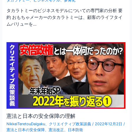
タカラトミー
、
ビジネスモデル
、
多角化
タカラトミーのビジネスモデルについての専門家の分析 要
約 おもちゃメーカーのタカラトミーは、顧客のライフタイ
ムバリューを…
憲法と日本の安全保障の理解
NikkeiTeretouDaigaku
、
クリエイティブ政策談義
/
2022年12月2日
/
憲法と日本の安全保障
、
憲法改正
、
日本防衛