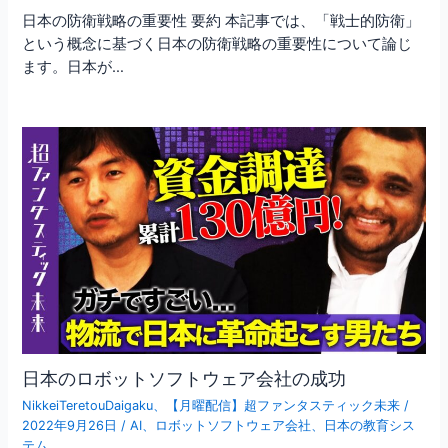
日本の防衛戦略の重要性 要約 本記事では、「戦士的防衛」
という概念に基づく日本の防衛戦略の重要性について論じ
ます。日本が…
日本のロボットソフトウェア会社の成功
NikkeiTeretouDaigaku
、
【月曜配信】超ファンタスティック未来
/
2022年9月26日
/
AI
、
ロボットソフトウェア会社
、
日本の教育シス
テム