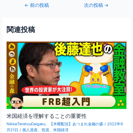
e
er
l
投
←
前の投稿
次の投稿
→
b
稿
ナ
o
ビ
関連投稿
o
ゲ
ー
k
シ
ョ
ン
米国経済を理解することの重要性
NikkeiTeretouDaigaku
、
【木曜配信】あつまれ金融の森
/
2022年9
月21日
/
個人資産
、
投資
、
米国経済