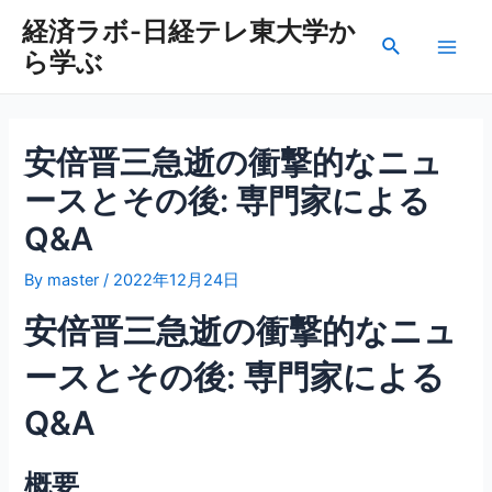
内
経済ラボ-日経テレ東大学か
容
検
ら学ぶ
を
Main
索
ス
Men
キ
ッ
安倍晋三急逝の衝撃的なニュ
プ
ースとその後: 専門家による
Q&A
By
master
/
2022年12月24日
安倍晋三急逝の衝撃的なニュ
ースとその後: 専門家による
Q&A
概要