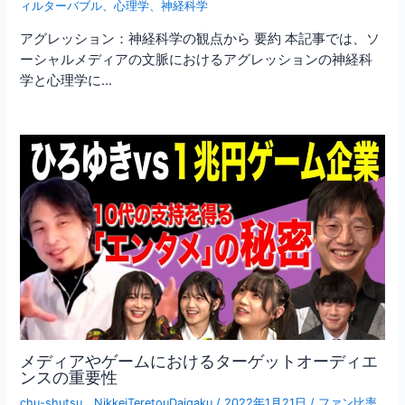
ィルターバブル
、
心理学
、
神経科学
アグレッション：神経科学の観点から 要約 本記事では、ソ
ーシャルメディアの文脈におけるアグレッションの神経科
学と心理学に…
メディアやゲームにおけるターゲットオーディエ
ンスの重要性
chu-shutsu
、
NikkeiTeretouDaigaku
/
2022年1月21日
/
ファン比率