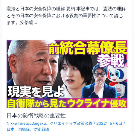
憲法と日本の安全保障の理解 要約 本記事では、憲法の理解
とその日本の安全保障における役割の重要性について論じ
ます。安倍総…
日本の防衛戦略の重要性
NikkeiTeretouDaigaku
、
クリエイティブ政策談義
/
2022年5月6日
/
日本
、
自衛隊
、
防衛戦略