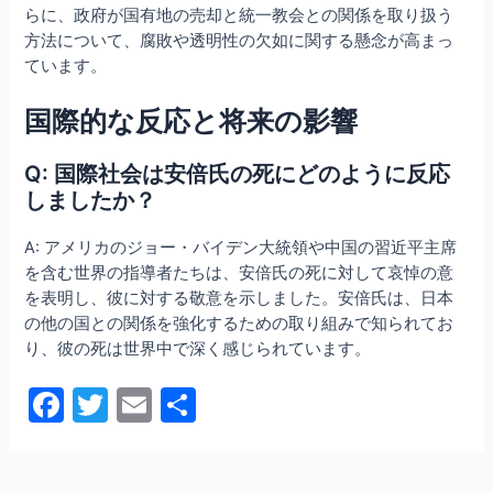
らに、政府が国有地の売却と統一教会との関係を取り扱う
方法について、腐敗や透明性の欠如に関する懸念が高まっ
ています。
国際的な反応と将来の影響
Q: 国際社会は安倍氏の死にどのように反応
しましたか？
A: アメリカのジョー・バイデン大統領や中国の習近平主席
を含む世界の指導者たちは、安倍氏の死に対して哀悼の意
を表明し、彼に対する敬意を示しました。安倍氏は、日本
の他の国との関係を強化するための取り組みで知られてお
り、彼の死は世界中で深く感じられています。
F
T
E
共
a
w
m
有
c
itt
ai