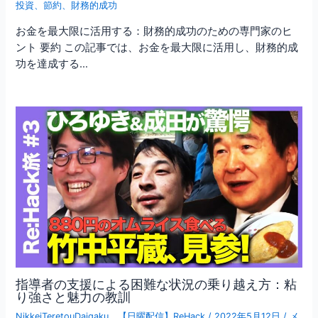
投資
、
節約
、
財務的成功
お金を最大限に活用する：財務的成功のための専門家のヒ
ント 要約 この記事では、お金を最大限に活用し、財務的成
功を達成する…
指導者の支援による困難な状況の乗り越え方：粘
り強さと魅力の教訓
NikkeiTeretouDaigaku
、
【日曜配信】ReHack
/
2022年5月12日
/
メ