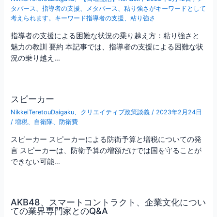
タバース
、
指導者の支援、メタバース、粘り強さがキーワードとして
考えられます。キーワード指導者の支援
、
粘り強さ
指導者の支援による困難な状況の乗り越え方：粘り強さと
魅力の教訓 要約 本記事では、指導者の支援による困難な状
況の乗り越え…
スピーカー
NikkeiTeretouDaigaku
、
クリエイティブ政策談義
/
2023年2月24日
/
増税
、
自衛隊
、
防衛費
スピーカー スピーカーによる防衛予算と増税についての発
言 スピーカーは、防衛予算の増額だけでは国を守ることが
できない可能…
AKB48、スマートコントラクト、企業文化につい
ての業界専門家とのQ&A