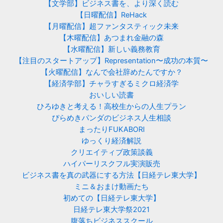
【文学部】ビジネス書を、より深く読む
【日曜配信】ReHack
【月曜配信】超ファンタスティック未来
【木曜配信】あつまれ金融の森
【水曜配信】新しい義務教育
【注目のスタートアップ】Representation〜成功の本質〜
【火曜配信】なんで会社辞めたんですか？
【経済学部】チャラすぎるミクロ経済学
おいしい読書
ひろゆきと考える！高校生からの人生プラン
ぴらめきパンダのビジネス人生相談
まったりFUKABORI
ゆっくり経済解説
クリエイティブ政策談義
ハイパーリスクフル実演販売
ビジネス書を真の武器にする方法【日経テレ東大学】
ミニ＆おまけ動画たち
初めての【日経テレ東大学】
日経テレ東大学祭2021
腹落ちビジネススクール