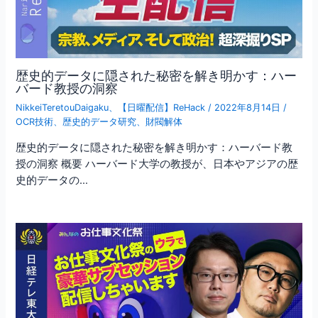
歴史的データに隠された秘密を解き明かす：ハー
バード教授の洞察
NikkeiTeretouDaigaku
、
【日曜配信】ReHack
/
2022年8月14日
/
OCR技術
、
歴史的データ研究
、
財閥解体
歴史的データに隠された秘密を解き明かす：ハーバード教
授の洞察 概要 ハーバード大学の教授が、日本やアジアの歴
史的データの…