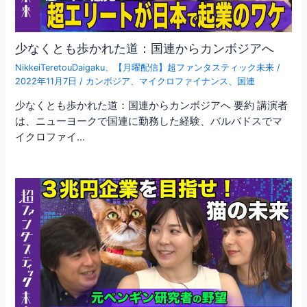
少なくとも歩かれた道：国連からカンボジアへ
NikkeiTeretouDaigaku
、
【月曜配信】超ファンタスティック未来
/
2022年11月7日
/
カンボジア
、
マイクロファイナンス
、
国連
少なくとも歩かれた道：国連からカンボジアへ 要約 講演者
は、ニューヨークで国連に勤務した経験、バルバドスでマ
イクロファイ…