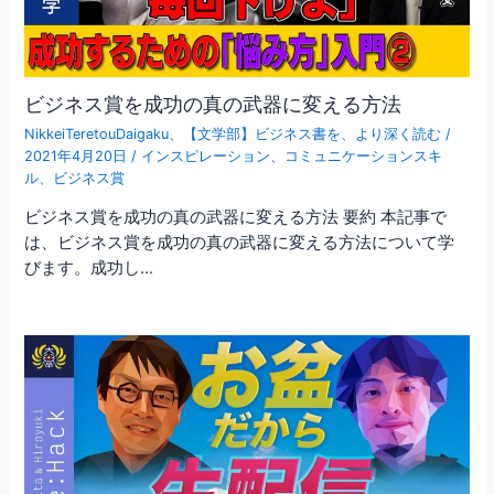
ビジネス賞を成功の真の武器に変える方法
NikkeiTeretouDaigaku
、
【文学部】ビジネス書を、より深く読む
/
2021年4月20日
/
インスピレーション
、
コミュニケーションスキ
ル
、
ビジネス賞
ビジネス賞を成功の真の武器に変える方法 要約 本記事で
は、ビジネス賞を成功の真の武器に変える方法について学
びます。成功し…