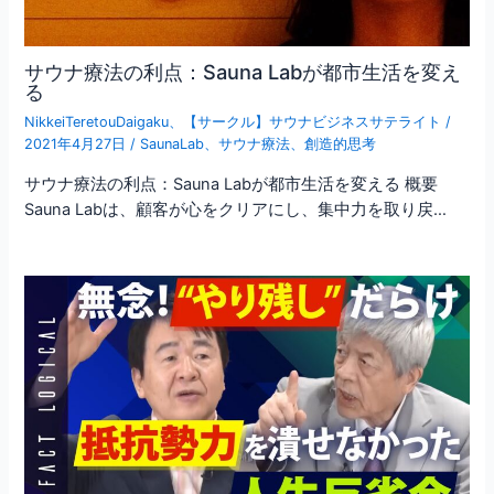
サウナ療法の利点：Sauna Labが都市生活を変え
る
NikkeiTeretouDaigaku
、
【サークル】サウナビジネスサテライト
/
2021年4月27日
/
SaunaLab
、
サウナ療法
、
創造的思考
サウナ療法の利点：Sauna Labが都市生活を変える 概要
Sauna Labは、顧客が心をクリアにし、集中力を取り戻…