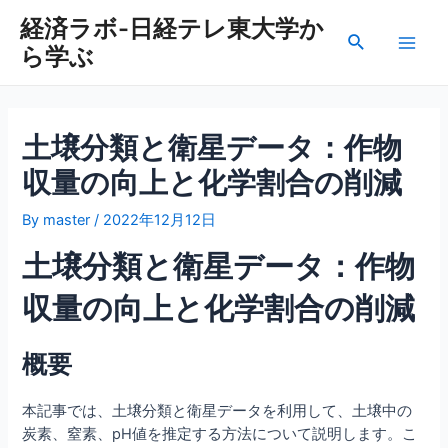
内
経済ラボ-日経テレ東大学か
容
検
ら学ぶ
を
Main
索
ス
Men
キ
ッ
土壌分類と衛星データ：作物
プ
収量の向上と化学割合の削減
By
master
/
2022年12月12日
土壌分類と衛星データ：作物
収量の向上と化学割合の削減
概要
本記事では、土壌分類と衛星データを利用して、土壌中の
炭素、窒素、pH値を推定する方法について説明します。こ