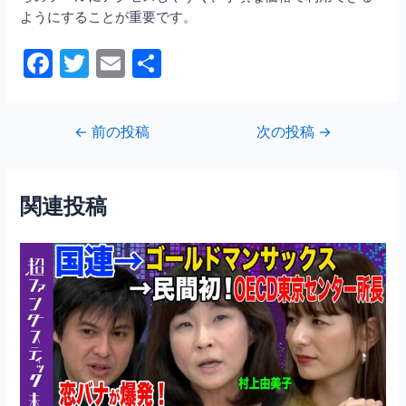
ようにすることが重要です。
F
T
E
共
a
w
m
有
c
itt
ai
投
←
前の投稿
次の投稿
→
e
er
l
稿
b
ナ
ビ
o
関連投稿
ゲ
o
ー
シ
k
ョ
ン