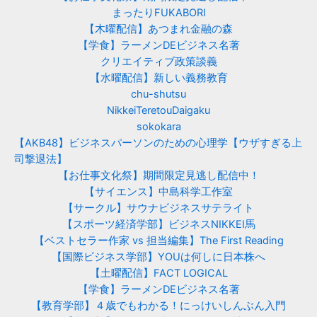
まったりFUKABORI
【木曜配信】あつまれ金融の森
【学食】ラーメンDEビジネス名著
クリエイティブ政策談義
【水曜配信】新しい義務教育
chu-shutsu
NikkeiTeretouDaigaku
sokokara
【AKB48】ビジネスパーソンのための心理学【ウザすぎる上
司撃退法】
【お仕事文化祭】期間限定見逃し配信中！
【サイエンス】中島科学工作室
【サークル】サウナビジネスサテライト
【スポーツ経済学部】ビジネスNIKKEI馬
【ベストセラー作家 vs 担当編集】The First Reading
【国際ビジネス学部】YOUは何しに日本株へ
【土曜配信】FACT LOGICAL
【学食】ラーメンDEビジネス名著
【教育学部】４歳でもわかる！にっけいしんぶん入門