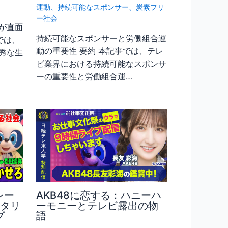
運動
、
持続可能なスポンサー
、
炭素フリ
ー社会
が直面
持続可能なスポンサーと労働組合運
では、
動の重要性 要約 本記事では、テレ
秀な生
ビ業界における持続可能なスポンサ
ーの重要性と労働組合運…
レー
AKB48に恋する：ハニーハ
ピタリ
ーモニーとテレビ露出の物
プ
語