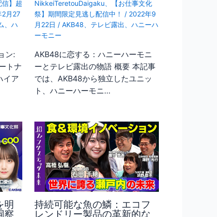
配信】超
NikkeiTeretouDaigaku
、
【お仕事文化
年2月27
祭】期間限定見逃し配信中！
/
2022年9
ム
、
ハ
月22日
/
AKB48
、
テレビ露出
、
ハニーハ
ーモニー
ョン:
AKB48に恋する：ハニーハーモニ
ートナ
ーとテレビ露出の物語 概要 本記事
ハイア
では、AKB48から独立したユニッ
ト、ハニーハーモニ…
を明
持続可能な魚の鱗：エコフ
洞察
レンドリー製品の革新的な