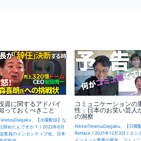
投資に関するアドバイ
コミュニケーションの
知っておくべきこと
性：日本のお笑い芸人
の洞察
TeretouDaigaku
、
【火曜配信】な
NikkeiTeretouDaigaku
、
【日曜
社辞めたんですか？
/
2022年6月
ReHack
/
2021年12月3日
/
エン
従業員のインセンティブ化
、
日本
インメント業界の変化
、
コミュニ
株式投資