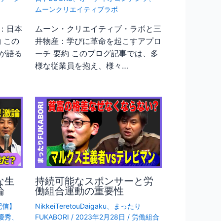
ムーンクリエイティブラボ
：日本
ムーン・クリエイティブ・ラボと三
 この
井物産：学びに革命を起こすアプロ
が語る
ーチ 要約 このブログ記事では、多
様な従業員を抱え、様々…
な生
持続可能なスポンサーと労
論
働組合運動の重要性
配信】
NikkeiTeretouDaigaku
、
まったり
優秀
、
FUKABORI
/
2023年2月28日
/
労働組合