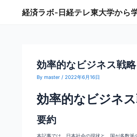
内
経済ラボ-日経テレ東大学から
容
を
ス
キ
ッ
プ
効率的なビジネス戦略
By
master
/
2022年6月16日
効率的なビジネス
要約
本記事では、日本社会の現状と、国が多数派