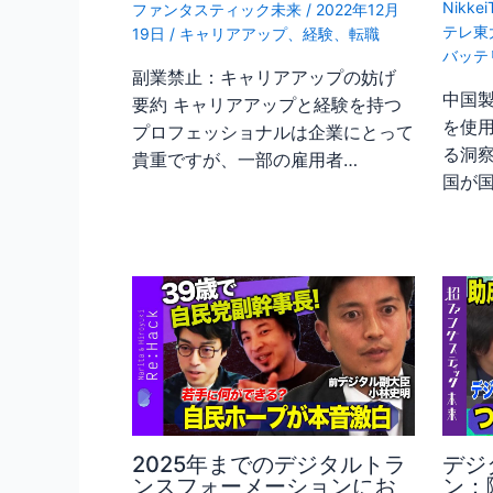
Nikkei
ファンタスティック未来
/
2022年12月
テレ東
19日
/
キャリアアップ
、
経験
、
転職
バッテ
副業禁止：キャリアアップの妨げ
中国
要約 キャリアアップと経験を持つ
を使
プロフェッショナルは企業にとって
る洞察
貴重ですが、一部の雇用者…
国が国
2025年までのデジタルトラ
デジ
ンスフォーメーションにお
ン：