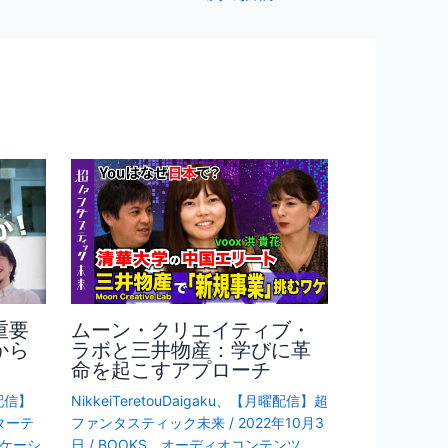
重要
ムーン・クリエイティブ・
から
ラボと三井物産：学びに革
命を起こすアプローチ
配信】
NikkeiTeretouDaigaku
、
【月曜配信】超
ターテ
ファンタスティック未来
/
2022年10月3
ケーシ
日
/
BOOKS
、
オーディオコンテンツ
、