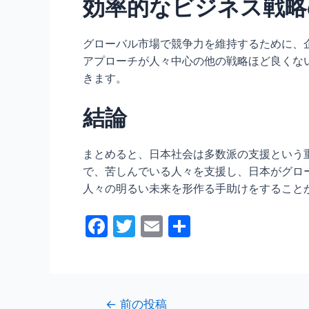
効率的なビジネス戦略
グローバル市場で競争力を維持するために、
アプローチが人々中心の他の戦略ほど良くな
きます。
結論
まとめると、日本社会は多数派の支援という
で、苦しんでいる人々を支援し、日本がグロ
人々の明るい未来を形作る手助けをすること
F
T
E
共
a
w
m
有
c
itt
ai
e
er
l
投
←
前の投稿