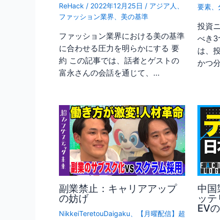
ReHack
/
2022年12月25日
/
アジア人
、
要素
、
ファッション業界
、
美の基準
投資
ファッション業界における美の基準
べき3
に合わせる圧力を明らかにする 要
は、
約 この記事では、話者とゲストの
かつ
富永さんの会話を通じて、…
副業禁止：キャリアアップ
中国
の妨げ
ッテ
EV
NikkeiTeretouDaigaku
、
【月曜配信】超