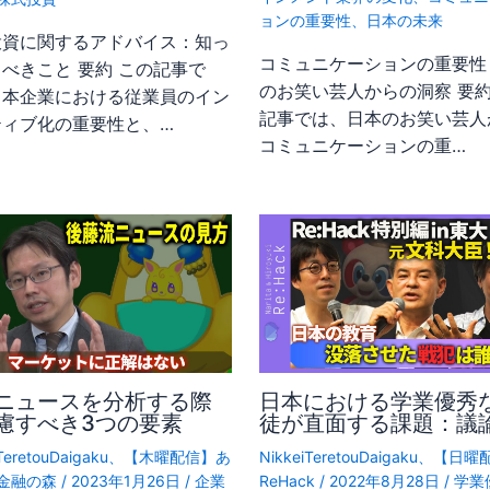
ョンの重要性
、
日本の未来
投資に関するアドバイス：知っ
コミュニケーションの重要性
べきこと 要約 この記事で
のお笑い芸人からの洞察 要約
日本企業における従業員のイン
記事では、日本のお笑い芸人
ティブ化の重要性と、…
コミュニケーションの重…
ニュースを分析する際
日本における学業優秀
慮すべき3つの要素
徒が直面する課題：議
TeretouDaigaku
、
【木曜配信】あ
NikkeiTeretouDaigaku
、
【日曜
金融の森
/
2023年1月26日
/
企業
ReHack
/
2022年8月28日
/
学業