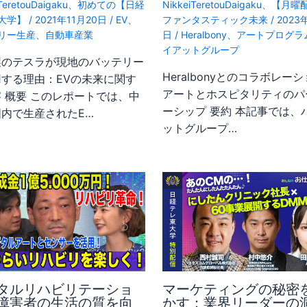
TeretouDaigaku
、
初めての【日経
NikkeiTeretouDaigaku
、
【月曜
大学】
/
2021年11月20日
/
EV
、
ファンタスティック未来
/
2023
リー生産
、
自動車産業
日
/
Heralbony
、
アートプログラ
イアットグループ
製のテスラが現地のバッテリー
Heralbonyとのコラボレーシ
用する理由：EVの未来に関す
アートとホスピタリティのパ
 概要 このレポートでは、中
ーシップ 要約 本記事では、
内で生産されたE…
ットグループ…
タルリハビリテーショ
マーケティングの秘密
障害者の生活の質を向
かす：業界リーダーの