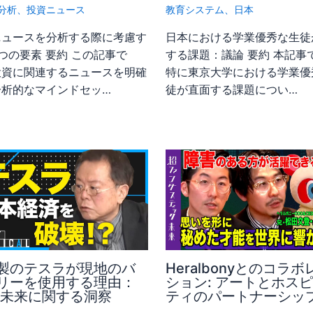
分析
、
投資ニュース
教育システム
、
日本
ニュースを分析する際に考慮す
日本における学業優秀な生徒
つの要素 要約 この記事で
する課題：議論 要約 本記事
投資に関連するニュースを明確
特に東京大学における学業優
分析的なマインドセッ…
徒が直面する課題につい…
製のテスラが現地のバ
Heralbonyとのコラボ
リーを使用する理由：
ション: アートとホス
の未来に関する洞察
ティのパートナーシッ