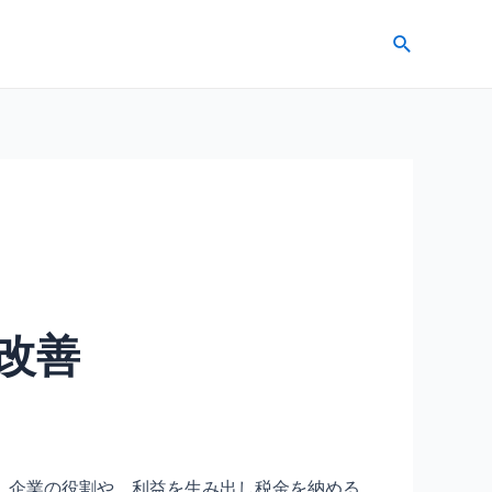
検
索
改善
。企業の役割や、利益を生み出し税金を納める