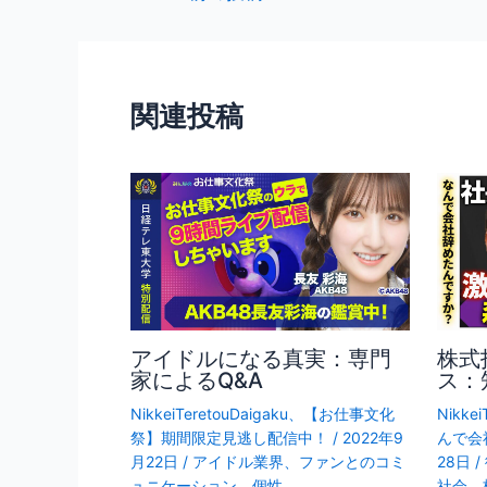
b
稿
o
ナ
o
ビ
ゲ
k
関連投稿
ー
シ
ョ
ン
アイドルになる真実：専門
株式
家によるQ&A
ス：
NikkeiTeretouDaigaku
、
【お仕事文化
Nikkei
祭】期間限定見逃し配信中！
/
2022年9
んで会
月22日
/
アイドル業界
、
ファンとのコミ
28日
/
ュニケーション
、
個性
社会
、