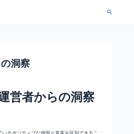
検
索
らの洞察
ム運営者からの洞察
ているポジティブな側面と真実を区別できるこ