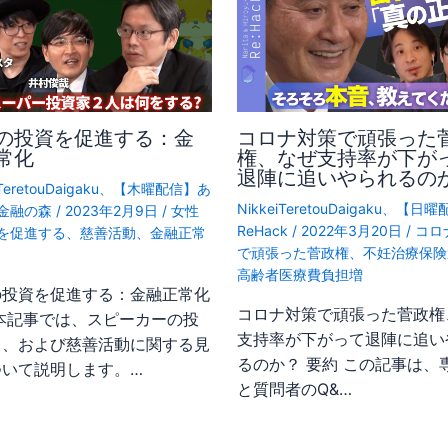
の投資を促進する：金
コロナ対策で頑張った
常化
権、なぜ支持率が下が
退陣に追いやられるの
TeretouDaigaku
、
【木曜配信】あ
NikkeiTeretouDaigaku
、
【日曜
金融の森
/
2023年2月9日
/
女性
ReHack
/
2022年3月20日
/
コロ
を促進する
、
慈善活動
、
金融正常
で頑張った菅政権
、
不妊治療保険
高齢者医療費負担増
の投資を促進する：金融正常化
コロナ対策で頑張った菅政権
 本記事では、スピーカーの投
支持率が下がって退陣に追い
富、および慈善活動に関する見
るのか？ 要約 この記事は、
ついて説明します。…
と質問者のQ&…