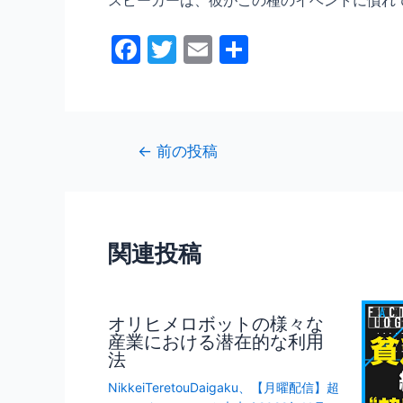
スピーカーは、彼がこの種のイベントに慣れ
F
T
E
共
a
w
m
有
c
itt
ai
e
er
l
投
←
前の投稿
b
稿
o
ナ
o
ビ
ゲ
k
関連投稿
ー
シ
ョ
オリヒメロボットの様々な
ン
産業における潜在的な利用
法
NikkeiTeretouDaigaku
、
【月曜配信】超