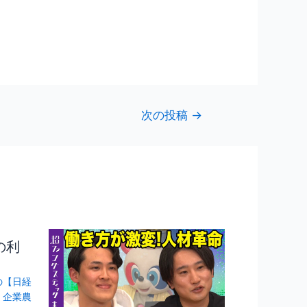
次の投稿
→
の利
の【日経
/
企業農