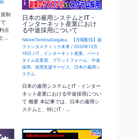
和
 規制
日本の雇用システムとIT・
事で
インターネット産業におけ
る中途採用について
利点
と…
NikkeiTeretouDaigaku
、
【月曜配信】超
ファンタスティック未来
/
2022年12月
19日
/
IT
、
インターネット産業
、
パート
タイム従業員
、
プラットフォーム
、
中途
採用
、
採用支援サービス
、
日本の雇用シ
ステム
日本の雇用システムとIT・インター
ネット産業における中途採用につい
て 概要 本記事では、日本の雇用シ
ステムと、特にIT・…