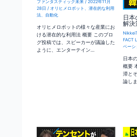
ファンタスティック未来
/
2022年11月
28日
/
オリヒメロボット
、
潜在的な利用
法
、
自動化
日本
解決
オリヒメロボットの様々な産業にお
Nikkei
ける潜在的な利用法 概要 このブロ
FACT 
グ投稿では、スピーカーが議論した
ベーシ
ように、エンターテイン…
日本
概要
滞と
論し