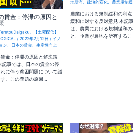
地所有
、
政治的変化
、
農業規制緩
農業における規制緩和の利点
の賃金：停滞の原因と
緩和に対する反対意見 本記
策
は、農業における規制緩和の
TeretouDaigaku
、
【土曜配信】
と、企業が農地を所有するこ
LOGICAL
/
2022年2月12日
/
イノ
ョン
、
日本の賃金
、
生産性向上
の賃金：停滞の原因と解決策
 本記事では、日本の賃金の停
それに伴う貧困問題について議
ます。この問題の原因…