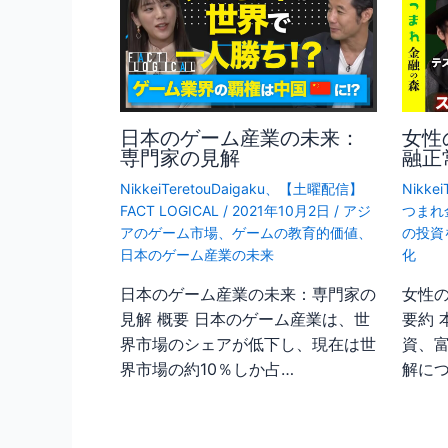
日本のゲーム産業の未来：
女性
専門家の見解
融正
NikkeiTeretouDaigaku
、
【土曜配信】
Nikkei
FACT LOGICAL
/
2021年10月2日
/
アジ
つまれ
アのゲーム市場
、
ゲームの教育的価値
、
の投資
日本のゲーム産業の未来
化
日本のゲーム産業の未来：専門家の
女性
見解 概要 日本のゲーム産業は、世
要約
界市場のシェアが低下し、現在は世
資、
界市場の約10％しか占…
解に