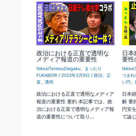
政治における正直で透明な
日本
メディア報道の重要性
要性
NikkeiTeretouDaigaku
、
まったり
Nikkei
FUKABORI
/
2023年3月9日
/
政治
、
正
つまれ
直
、
透明
い円
、
政治における正直で透明なメディア
日本
報道の重要性 要約 本記事では、政
解 要
治における正直で透明なメディア報
円安
道の重要性について取り…
て論