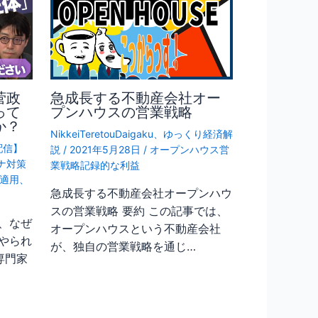
菅政
急成長する不動産会社オー
って
プンハウスの営業戦略
か？
NikkeiTeretouDaigaku
、
ゆっくり経済解
配信】
説
/
2021年5月28日
/
オープンハウス営
ナ対策
業戦略記録的な利益
適用
、
急成長する不動産会社オープンハウ
スの営業戦略 要約 この記事では、
、なぜ
オープンハウスという不動産会社
やられ
が、独自の営業戦略を通じ…
専門家