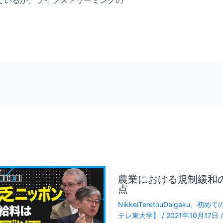
ているか、ライブストリーミングの
農業における規制緩和
点
NikkeiTeretouDaigaku
、
初めて
テレ東大学】
/
2021年10月17日