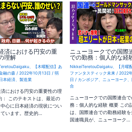
経済における円安の重
ニューヨークでの国際
の理解
での勤務：個人的な経
TeretouDaigaku
、
【木曜配信】あ
NikkeiTeretouDaigaku
、
【月曜
金融の森
/
2022年10月13日
/
弱
ファンタスティック未来
/
2022
日本経済
、
製造業
日
/
カンボジア
、
ニューヨーク
、
合
経済における円安の重要性の理
ニューヨークでの国際連合で
約： このテキストは、最近の
務：個人的な経験 概要 この
を中心に日本経済の現状につい
は、国際連合での勤務経験を
じています。歴史的…
国連職員が、ニューヨーク…