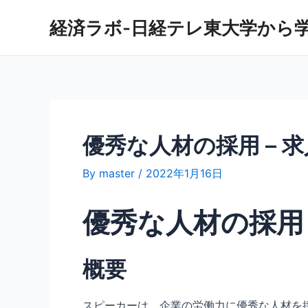
内
経済ラボ-日経テレ東大学から
容
を
ス
キ
ッ
プ
優秀な人材の採用 –
By
master
/
2022年1月16日
優秀な人材の採用
概要
スピーカーは、企業の労働力に優秀な人材を