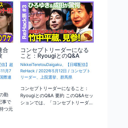
連合
コンセプトリーダーになる
験
こと：RyougiとのQ&A
配信】超
NikkeiTeretouDaigaku
、
【日曜配信】
年11月7
ReHack
/
2022年5月12日
/
コンセプト
国際連
リーダー
、
上院選挙
、
群馬県
コンセプトリーダーになること：
の勤
RyougiとのQ&A 要約 このQ&Aセッ
記事で
ションでは、「コンセプトリーダ…
持つ元