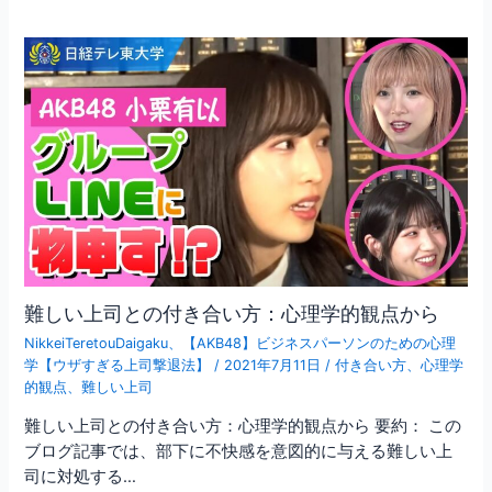
難しい上司との付き合い方：心理学的観点から
NikkeiTeretouDaigaku
、
【AKB48】ビジネスパーソンのための心理
学【ウザすぎる上司撃退法】
/
2021年7月11日
/
付き合い方
、
心理学
的観点
、
難しい上司
難しい上司との付き合い方：心理学的観点から 要約： この
ブログ記事では、部下に不快感を意図的に与える難しい上
司に対処する…