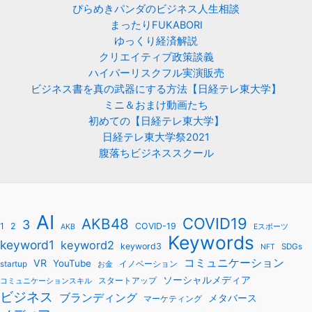
ぴらめきパンダのビジネス人生相談
まったりFUKABORI
ゆっくり経済解説
クリエイティブ政策談義
ハイパーリスクフル実演販売
ビジネス書を真の武器にする方法【日経テレ東大学】
ミニ＆おまけ動画たち
初めての【日経テレ東大学】
日経テレ東大学祭2021
腹落ちビジネススクール
AI
COVID19
AKB48
3
1
2
COVID-19
AKB
Eスポーツ
Keywords
keyword1
keyword2
keyword3
SDGs
NFT
コミュニケーション
VR
YouTube
startup
イノベーション
お金
ソーシャルメディア
スタートアップ
コミュニケーションスキル
ビジネス
ブランディング
メタバース
マーケティング