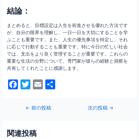
結論：
まとめると、目標設定は人生を前進させる優れた方法です
が、自分の限界を理解し、一日一日を大切にすることを学
ぶことも重要です。また、人生の優先事項を特定し、それ
に応じて行動することも重要です。特に今日の忙しい社会
では、支出をより良く管理することが重要です。これらの
重要な生活の分野について、専門家が彼らの経験と洞察を
共有してくれたことに感謝します。
F
T
E
共
a
w
m
有
c
itt
ai
投
←
前の投稿
次の投稿
→
e
er
l
稿
b
ナ
ビ
o
関連投稿
ゲ