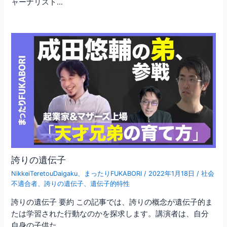
ャーナリスト…
誇りの遺伝子
NikkeiTeretouDaigaku
、
まったりFUKABORI
/
2022年1月18日
/
社会
不適合者
、
誇りの遺伝子
、
遺伝子的特性
誇りの遺伝子 要約 この記事では、誇りの概念が遺伝子的ま
たは学習された行動なのかを探求します。講演者は、自分
自身の子供た…