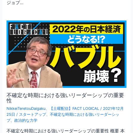
ジョブ…
不確定な時期における強いリーダーシップの重要
性
NikkeiTeretouDaigaku
、
【土曜配信】FACT LOGICAL
/
2021年12月
25日
/
スタートアップ
、
不確定な時期における強いリーダーシッ
プ
、
政治的な力学
不確定な時期における強いリーダーシップの重要性 概要 本