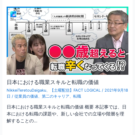
o
ー
シ
k
ョ
ン
日本における職業スキルと転職の価値
NikkeiTeretouDaigaku
、
【土曜配信】FACT LOGICAL
/
2021年9月18
日
/
従業員の価値
、
第二のキャリア
、
転職
日本における職業スキルと転職の価値 概要 本記事では、日
本における転職の課題や、新しい会社での立場や階層を理
解することの…