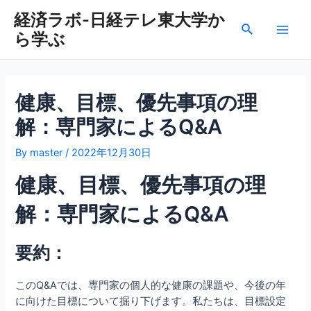
内
経済ラボ-日経テレ東大学か
容
検
ら学ぶ
を
Main
索
ス
Men
キ
ッ
健康、目標、優先事項の理
プ
解：専門家によるQ&A
By
master
/
2022年12月30日
健康、目標、優先事項の理
解：専門家によるQ&A
要約：
このQ&Aでは、専門家の個人的な健康の課題や、今後の年
に向けた目標について掘り下げます。私たちは、目標設定