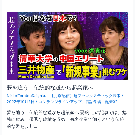
夢を追う：伝統的な道から起業家へ
NikkeiTeretouDaigaku
、
【月曜配信】超ファンタスティック未来
/
2022年10月3日
/
コンテンツラインアップ
、
言語学習
、
起業家
夢を追う：伝統的な道から起業家へ 要約 この記事では、勉
強に励み、優秀な成績を収め、有名企業で働くという伝統
的な道を歩む…