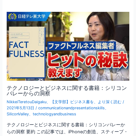
テクノロジーとビジネスに関する書籍：シリコン
バレーからの洞察
NikkeiTeretouDaigaku
、
【文学部】ビジネス書を、より深く読む
/
2021年5月13日
/
communicationandpresentationskills
、
SiliconValley
、
technologyandbusiness
テクノロジーとビジネスに関する書籍：シリコンバレーか
らの洞察 要約 この記事では、iPhoneの創造、スティーブ・