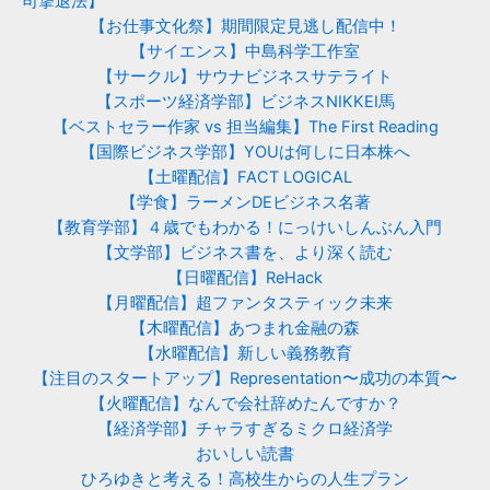
司撃退法】
【お仕事文化祭】期間限定見逃し配信中！
【サイエンス】中島科学工作室
【サークル】サウナビジネスサテライト
【スポーツ経済学部】ビジネスNIKKEI馬
【ベストセラー作家 vs 担当編集】The First Reading
【国際ビジネス学部】YOUは何しに日本株へ
【土曜配信】FACT LOGICAL
【学食】ラーメンDEビジネス名著
【教育学部】４歳でもわかる！にっけいしんぶん入門
【文学部】ビジネス書を、より深く読む
【日曜配信】ReHack
【月曜配信】超ファンタスティック未来
【木曜配信】あつまれ金融の森
【水曜配信】新しい義務教育
【注目のスタートアップ】Representation〜成功の本質〜
【火曜配信】なんで会社辞めたんですか？
【経済学部】チャラすぎるミクロ経済学
おいしい読書
ひろゆきと考える！高校生からの人生プラン