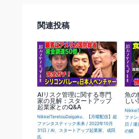
o
ナ
o
ビ
ゲ
k
関連投稿
ー
シ
ョ
ン
AIリスク管理に関する専門
魚の
家の見解：スタートアップ
しい
起業家とのQ&A
Nikkei
NikkeiTeretouDaigaku
、
【月曜配信】超
ファン
ファンタスティック未来
/
2022年10月
日
/
瀬
31日
/
AI
、
スタートアップ起業家
、
成田
の鱗
氏