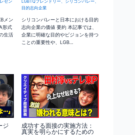
レゼン
LGBTQフレンドリー
、
シリコンバレー
、
目的志向企業
Bメン
シリコンバレーと日本における目的
A形式
志向企業の価値 要約 本記事では、
の生活
企業に明確な目的やビジョンを持つ
ことの重要性や、LGB…
ージ
成功する面接の実施方法：
真実を明らかにするための