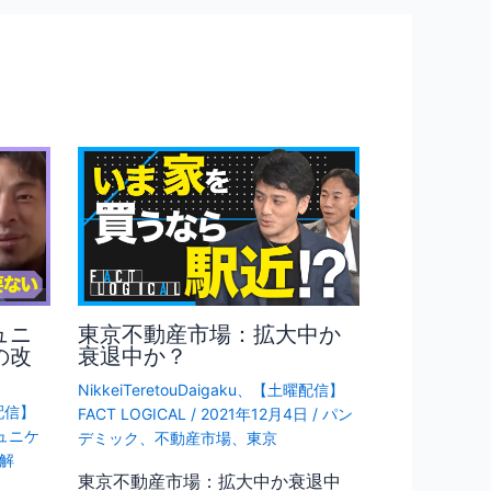
ュニ
東京不動産市場：拡大中か
の改
衰退中か？
NikkeiTeretouDaigaku
、
【土曜配信】
配信】
FACT LOGICAL
/
2021年12月4日
/
パン
ュニケ
デミック
、
不動産市場
、
東京
解
東京不動産市場：拡大中か衰退中