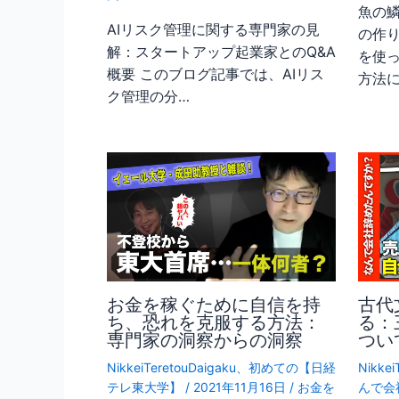
魚の
AIリスク管理に関する専門家の見
の作り
解：スタートアップ起業家とのQ&A
を使
概要 このブログ記事では、AIリス
方法
ク管理の分…
お金を稼ぐために自信を持
古代
ち、恐れを克服する方法：
る：
専門家の洞察からの洞察
つい
NikkeiTeretouDaigaku
、
初めての【日経
Nikkei
テレ東大学】
/
2021年11月16日
/
お金を
んで会