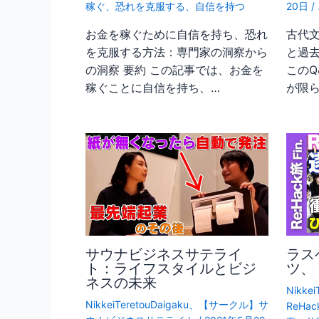
稼ぐ
、
恐れを克服する
、
自信を持つ
20日
/
お金を稼ぐために自信を持ち、恐れ
古代
を克服する方法：専門家の洞察から
と過
の洞察 要約 この記事では、お金を
このQ
稼ぐことに自信を持ち、…
が限
サウナビジネスサテライ
ラス
ト：ライフスタイルとビジ
ツ、
ネスの未来
Nikkei
NikkeiTeretouDaigaku
、
【サークル】サ
ReHac