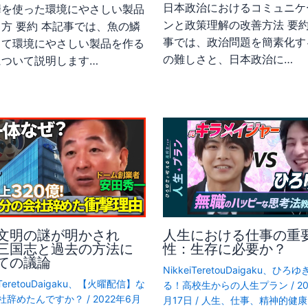
日本政治におけるコミュニケ
鱗を使った環境にやさしい製品
ンと政策理解の改善方法 要約
方 要約 本記事では、魚の鱗
事では、政治問題を簡素化す
って環境にやさしい製品を作る
の難しさと、日本政治に…
について説明します…
文明の謎が明かされ
人生における仕事の重
三国志と過去の方法に
性：生存に必要か？
ての議論
NikkeiTeretouDaigaku
、
ひろゆ
TeretouDaigaku
、
【火曜配信】な
る！高校生からの人生プラン
/
2
社辞めたんですか？
/
2022年6月
月17日
/
人生
、
仕事
、
精神的健康