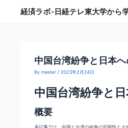
内
経済ラボ-日経テレ東大学から
容
を
ス
キ
ッ
プ
中国台湾紛争と日本へ
By
master
/
2023年2月24日
中国台湾紛争と日
概要
本記事では、中国と台湾の紛争の可能性とそ