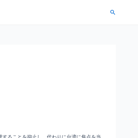
検
索
撃することを抑止し、代わりに台湾に焦点を当