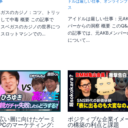
事
ドルは厳しい仕事
、
オンラインプ
ス
ベガスのカジノ：コツ、トリッ
アイドルは厳しい仕事：元AK
して中毒 概要 この記事で
バーからの洞察 概要 このQ&
ラスベガスのカジノの世界につ
の記事では、元AKBメンバー
、スロットマシンでの…
について…
広い層に向けたゲーミ
ポジティブな企業イメ
PCのマーケティング:
の構築の利点と課題