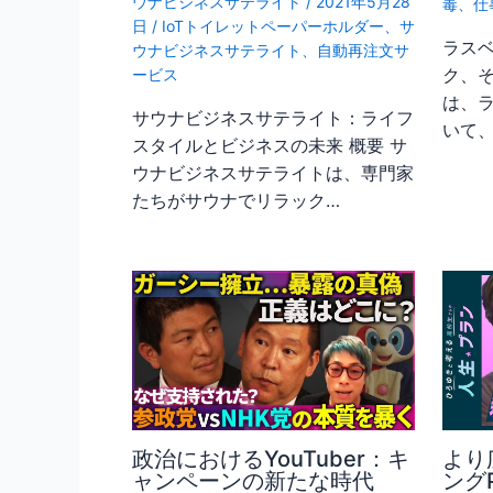
ウナビジネスサテライト
/
2021年5月28
毒
、
仕
日
/
IoTトイレットペーパーホルダー
、
サ
ラス
ウナビジネスサテライト
、
自動再注文サ
ク、そ
ービス
は、
サウナビジネスサテライト：ライフ
いて
スタイルとビジネスの未来 概要 サ
ウナビジネスサテライトは、専門家
たちがサウナでリラック…
政治におけるYouTuber：キ
より
ャンペーンの新たな時代
ング