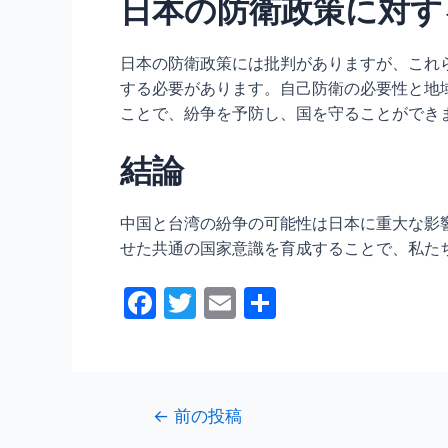
日本の防衛政策に対す
日本の防衛政策には批判がありますが、これ
する必要があります。自己防衛の必要性と地
ことで、紛争を予防し、国を守ることができ
結論
中国と台湾の紛争の可能性は日本に重大な影
せた共通の国家意識を育成することで、私た
F
T
E
共
a
w
m
有
c
itt
ai
e
er
l
投
←
前の投稿
b
稿