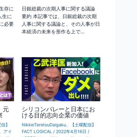
生存に
日銀総裁の次期人事に関する議論
人生に
要約 本記事では、日銀総裁の次期
に必要
人事に関する議論と、その人事が日
本経済の未来を形作る上で…
：元
シリコンバレーと日本にお
察
ける目的志向企業の価値
配信】
NikkeiTeretouDaigaku
、
【土曜配信】
、
アイ
FACT LOGICAL
/
2022年4月16日
/