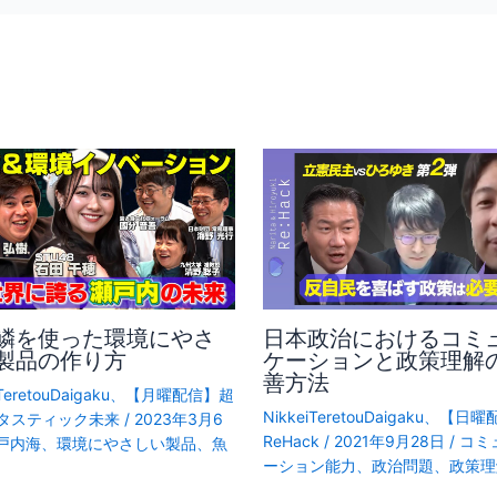
鱗を使った環境にやさ
日本政治におけるコミ
製品の作り方
ケーションと政策理解
善方法
TeretouDaigaku
、
【月曜配信】超
NikkeiTeretouDaigaku
、
【日曜
タスティック未来
/
2023年3月6
ReHack
/
2021年9月28日
/
コミ
戸内海
、
環境にやさしい製品
、
魚
ーション能力
、
政治問題
、
政策理