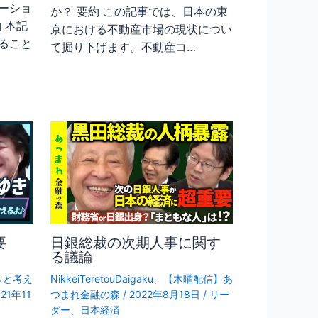
ーショ
か？ 要約 この記事では、日本の東
 本記
京における不動産市場の現状につい
ること
て掘り下げます。不動産コ…
要
日銀総裁の次期人事に関す
る議論
きと考え
NikkeiTeretouDaigaku
、
【木曜配信】あ
021年11
つまれ金融の森
/
2022年8月18日
/
リー
ダー
、
日本経済