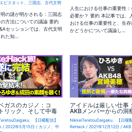
エピスタット
、
三国志
、
古代文明
人生における仕事の重要性：
文明の謎が明かされる：三国志
必要か？ 要約 本記事では、
去の方法についての議論 要約
おける仕事の重要性と、生存
&Aセッションでは、古代文明
かどうかについて議論し…
られた知…
ベガスのカジノ：コ
アイドルは厳しい仕事
トリック、そして中毒
AKBメンバーからの洞
TeretouDaigaku
、
【日曜配信】
NikkeiTeretouDaigaku
、
【日曜
k
/
2022年5月15日
/
カジノ
、
中
ReHack
/
2021年12月12日
/
AKB