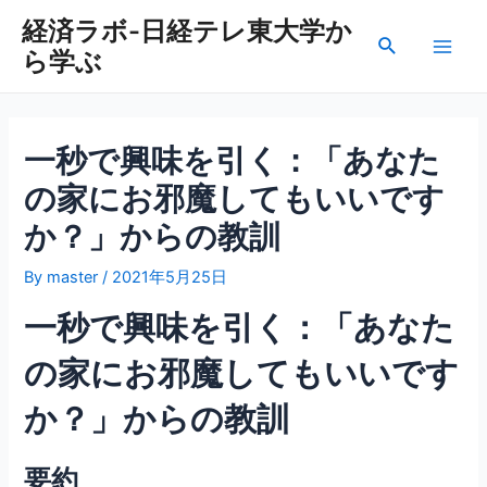
内
経済ラボ-日経テレ東大学か
容
検
ら学ぶ
を
Main
索
ス
Men
キ
ッ
一秒で興味を引く：「あなた
プ
の家にお邪魔してもいいです
か？」からの教訓
By
master
/
2021年5月25日
一秒で興味を引く：「あなた
の家にお邪魔してもいいです
か？」からの教訓
要約