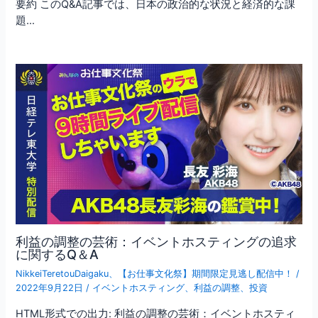
要約 このQ&A記事では、日本の政治的な状況と経済的な課
題…
利益の調整の芸術：イベントホスティングの追求
に関するQ＆A
NikkeiTeretouDaigaku
、
【お仕事文化祭】期間限定見逃し配信中！
/
2022年9月22日
/
イベントホスティング
、
利益の調整
、
投資
HTML形式での出力: 利益の調整の芸術：イベントホスティ