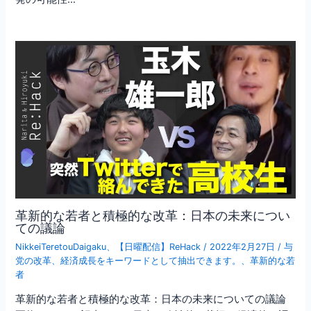
革新的な若者と積極的な改革：日本の未来につい
ての議論
NikkeiTeretouDaigaku
、
【日曜配信】ReHack
/
2022年2月27日
/
与
党の改革
、
経済成長をキーワードとして抽出できます。
、
革新的な若
者
革新的な若者と積極的な改革：日本の未来についての議論