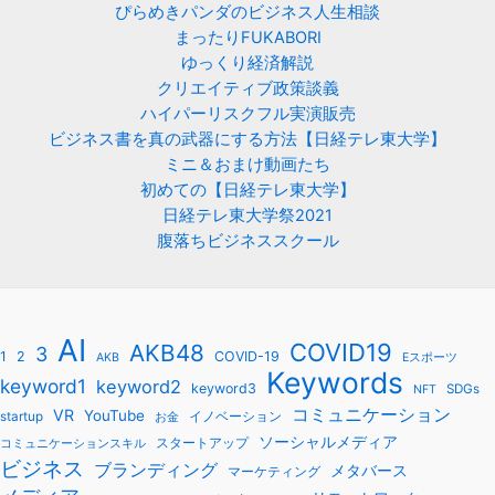
ぴらめきパンダのビジネス人生相談
まったりFUKABORI
ゆっくり経済解説
クリエイティブ政策談義
ハイパーリスクフル実演販売
ビジネス書を真の武器にする方法【日経テレ東大学】
ミニ＆おまけ動画たち
初めての【日経テレ東大学】
日経テレ東大学祭2021
腹落ちビジネススクール
AI
COVID19
AKB48
3
1
2
COVID-19
AKB
Eスポーツ
Keywords
keyword1
keyword2
keyword3
SDGs
NFT
コミュニケーション
VR
YouTube
startup
イノベーション
お金
ソーシャルメディア
スタートアップ
コミュニケーションスキル
ビジネス
ブランディング
メタバース
マーケティング