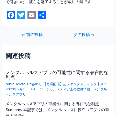
で引きつけ、彼らを魅了することが成功の鍵です。
F
T
E
共
a
w
m
有
c
itt
ai
投
←
前の投稿
次の投稿
→
e
er
l
稿
b
ナ
ビ
o
関連投稿
ゲ
o
ー
シ
k
メンタルヘルスアプリの可能性に関する潜在的な
ョ
利点
ン
NikkeiTeretouDaigaku
、
【月曜配信】超ファンタスティック未来
/
2023年2月13日
/
AI
、
ソーシャルメディア上の虚偽情報
、
メンタル
ヘルスアプリ
メンタルヘルスアプリの可能性に関する潜在的な利点
Summary 本記事では、メンタルヘルスに役立つアプリの開
発の可能性…