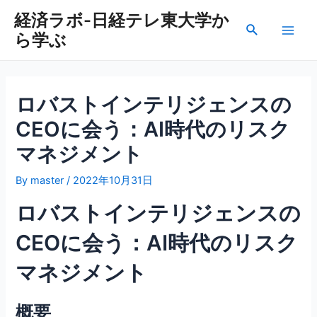
内
経済ラボ-日経テレ東大学か
容
検
ら学ぶ
を
Main
索
ス
Men
キ
ッ
ロバストインテリジェンスの
プ
CEOに会う：AI時代のリスク
マネジメント
By
master
/
2022年10月31日
ロバストインテリジェンスの
CEOに会う：AI時代のリスク
マネジメント
概要