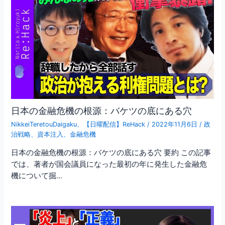
日本の金融危機の根源：バケツの底にある穴
NikkeiTeretouDaigaku
、
【日曜配信】ReHack
/
2022年11月6日
/
政
治戦略
、
資本注入
、
金融危機
日本の金融危機の根源：バケツの底にある穴 要約 この記事
では、著者が国会議員になった最初の年に発生した金融危
機について掘…