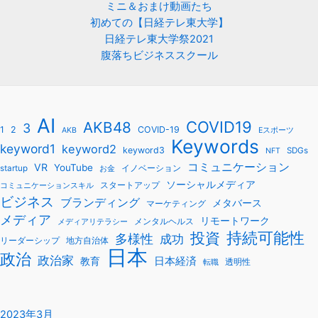
ミニ＆おまけ動画たち
初めての【日経テレ東大学】
日経テレ東大学祭2021
腹落ちビジネススクール
AI
COVID19
AKB48
3
1
2
COVID-19
AKB
Eスポーツ
Keywords
keyword1
keyword2
keyword3
SDGs
NFT
コミュニケーション
VR
YouTube
startup
イノベーション
お金
ソーシャルメディア
スタートアップ
コミュニケーションスキル
ビジネス
ブランディング
メタバース
マーケティング
メディア
リモートワーク
メンタルヘルス
メディアリテラシー
持続可能性
投資
多様性
成功
リーダーシップ
地方自治体
日本
政治
政治家
教育
日本経済
透明性
転職
2023年3月