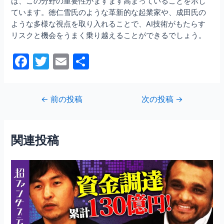
は、この分野の重要性がますます高まっていることを示し
ています。徳仁雪氏のような革新的な起業家や、成田氏の
ような多様な視点を取り入れることで、AI技術がもたらす
リスクと機会をうまく乗り越えることができるでしょう。
F
T
E
共
a
w
m
有
c
itt
ai
投
←
前の投稿
次の投稿
→
e
er
l
稿
b
ナ
ビ
o
関連投稿
ゲ
o
ー
シ
k
ョ
ン