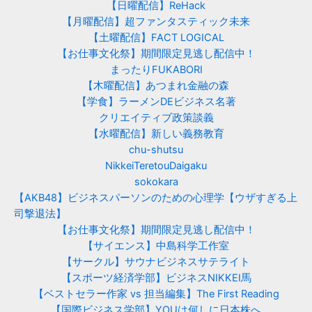
【日曜配信】ReHack
【月曜配信】超ファンタスティック未来
【土曜配信】FACT LOGICAL
【お仕事文化祭】期間限定見逃し配信中！
まったりFUKABORI
【木曜配信】あつまれ金融の森
【学食】ラーメンDEビジネス名著
クリエイティブ政策談義
【水曜配信】新しい義務教育
chu-shutsu
NikkeiTeretouDaigaku
sokokara
【AKB48】ビジネスパーソンのための心理学【ウザすぎる上
司撃退法】
【お仕事文化祭】期間限定見逃し配信中！
【サイエンス】中島科学工作室
【サークル】サウナビジネスサテライト
【スポーツ経済学部】ビジネスNIKKEI馬
【ベストセラー作家 vs 担当編集】The First Reading
【国際ビジネス学部】YOUは何しに日本株へ