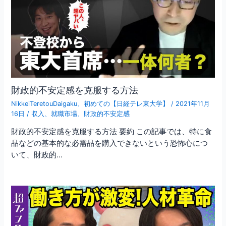
財政的不安定感を克服する方法
NikkeiTeretouDaigaku
、
初めての【日経テレ東大学】
/
2021年11月
16日
/
収入
、
就職市場
、
財政的不安定感
財政的不安定感を克服する方法 要約 この記事では、特に食
品などの基本的な必需品を購入できないという恐怖心につ
いて、財政的…