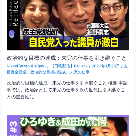
政治的な目標の達成：未完の仕事を引き継ぐこと
NikkeiTeretouDaigaku
、
【日曜配信】ReHack
/
2023年1月22日
/
支
援資金返還
、
政治的な目標の達成
、
未完の仕事
政治的な目標の達成：未完の仕事を引き継ぐこと 概要 本記
事では、政治家として未完の仕事を次の世代に引き継ぐこ
との重要性に…