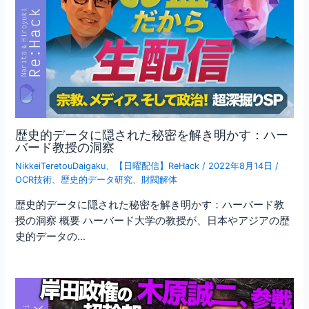
歴史的データに隠された秘密を解き明かす：ハー
バード教授の洞察
NikkeiTeretouDaigaku
、
【日曜配信】ReHack
/
2022年8月14日
/
OCR技術
、
歴史的データ研究
、
財閥解体
歴史的データに隠された秘密を解き明かす：ハーバード教
授の洞察 概要 ハーバード大学の教授が、日本やアジアの歴
史的データの…