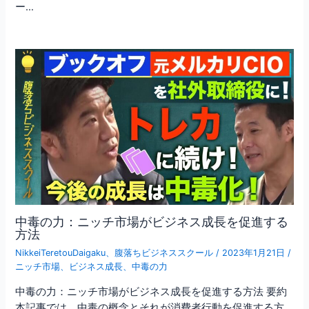
ー…
中毒の力：ニッチ市場がビジネス成長を促進する
方法
NikkeiTeretouDaigaku
、
腹落ちビジネススクール
/
2023年1月21日
/
ニッチ市場
、
ビジネス成長
、
中毒の力
中毒の力：ニッチ市場がビジネス成長を促進する方法 要約
本記事では、中毒の概念とそれが消費者行動を促進する方