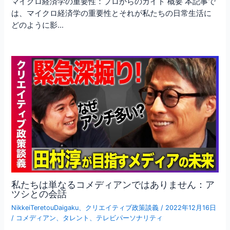
マイクロ経済学の重要性：プロからのガイド 概要 本記事で
は、マイクロ経済学の重要性とそれが私たちの日常生活に
どのように影…
私たちは単なるコメディアンではありません：ア
ツシとの会話
NikkeiTeretouDaigaku
、
クリエイティブ政策談義
/
2022年12月16日
/
コメディアン
、
タレント
、
テレビパーソナリティ