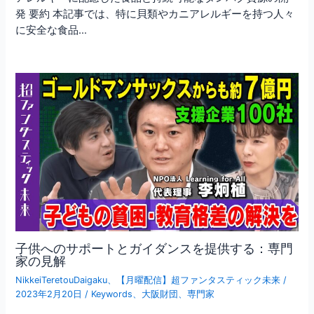
発 要約 本記事では、特に貝類やカニアレルギーを持つ人々
に安全な食品…
子供へのサポートとガイダンスを提供する：専門
家の見解
NikkeiTeretouDaigaku
、
【月曜配信】超ファンタスティック未来
/
2023年2月20日
/
Keywords
、
大阪財団
、
専門家