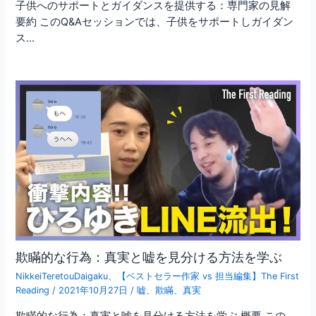
子供へのサポートとガイダンスを提供する：専門家の見解
要約 このQ&Aセッションでは、子供をサポートしガイダン
ス…
欺瞞的な行為：真実と嘘を見分ける方法を学ぶ
NikkeiTeretouDaigaku
、
【ベストセラー作家 vs 担当編集】The First
Reading
/
2021年10月27日
/
嘘
、
欺瞞
、
真実
欺瞞的な行為：真実と嘘を見分ける方法を学ぶ 概要 この