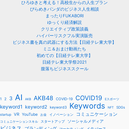
ひろゆきと考える！高校生からの人生プラン
ぴらめきパンダのビジネス人生相談
まったりFUKABORI
ゆっくり経済解説
クリエイティブ政策談義
ハイパーリスクフル実演販売
ビジネス書を真の武器にする方法【日経テレ東大学】
ミニ＆おまけ動画たち
初めての【日経テレ東大学】
日経テレ東大学祭2021
腹落ちビジネススクール
AI
COVID19
AKB48
3
1
2
COVID-19
AKB
Eスポーツ
Keywords
keyword1
keyword2
keyword3
SDGs
NFT
コミュニケーション
VR
YouTube
startup
イノベーション
お金
ソーシャルメディア
スタートアップ
コミュニケーションスキル
ビジネス
ブランディング
メタバース
マーケティング