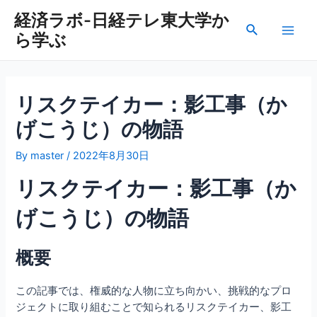
内
経済ラボ-日経テレ東大学か
容
検
ら学ぶ
を
Main
索
ス
Men
キ
ッ
リスクテイカー：影工事（か
プ
げこうじ）の物語
By
master
/
2022年8月30日
リスクテイカー：影工事（か
げこうじ）の物語
概要
この記事では、権威的な人物に立ち向かい、挑戦的なプロ
ジェクトに取り組むことで知られるリスクテイカー、影工