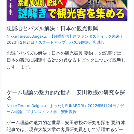
忠誠心とパズル解決：日本の観光振興
NikkeiTeretouDaigaku
、
【月曜配信】超ファンタスティック未来
/
2023年2月21日
/
スタートアップ
、
パズル解決
、
忠誠心
忠誠心とパズル解決：日本の観光振興 要約 この記事では、
日本の観光に関連する2つの異なるトピックについて説明し
ます。まず…
ゲーム理論の魅力的な世界：安田教授の研究を探
る
NikkeiTeretouDaigaku
、
まったりFUKABORI
/
2022年5月24日
/
ゲ
ーム理論
、
プリンストン大学
、
安田教授
ゲーム理論の魅力的な世界：安田教授の研究を探る 要約 本
記事では、現在大阪大学の客員研究員として活躍するゲー