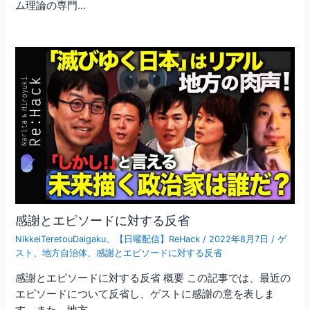
ム理論の専門…
感謝とエピソードに対する反省
NikkeiTeretouDaigaku
、
【日曜配信】ReHack
/
2022年8月7日
/
ゲ
スト
、
地方自治体
、
感謝とエピソードに対する反省
感謝とエピソードに対する反省 概要 この記事では、最近の
エピソードについて反省し、ゲストに感謝の意を表しま
す。また、地方…