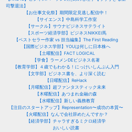
司撃退法】
【お仕事文化祭】期間限定見逃し配信中！
【サイエンス】中島科学工作室
【サークル】サウナビジネスサテライト
【スポーツ経済学部】ビジネスNIKKEI馬
【ベストセラー作家 vs 担当編集】The First Reading
【国際ビジネス学部】YOUは何しに日本株へ
【土曜配信】FACT LOGICAL
【学食】ラーメンDEビジネス名著
【教育学部】４歳でもわかる！にっけいしんぶん入門
【文学部】ビジネス書を、より深く読む
【日曜配信】ReHack
【月曜配信】超ファンタスティック未来
【木曜配信】あつまれ金融の森
【水曜配信】新しい義務教育
【注目のスタートアップ】Representation〜成功の本質〜
【火曜配信】なんで会社辞めたんですか？
【経済学部】チャラすぎるミクロ経済学
おいしい読書