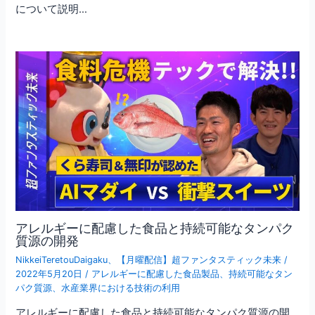
について説明…
アレルギーに配慮した食品と持続可能なタンパク
質源の開発
NikkeiTeretouDaigaku
、
【月曜配信】超ファンタスティック未来
/
2022年5月20日
/
アレルギーに配慮した食品製品
、
持続可能なタン
パク質源
、
水産業界における技術の利用
アレルギーに配慮した食品と持続可能なタンパク質源の開