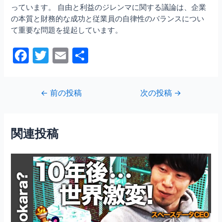
っています。 自由と利益のジレンマに関する議論は、企業
の本質と財務的な成功と従業員の自律性のバランスについ
て重要な問題を提起しています。
F
T
E
共
a
w
m
有
c
itt
ai
投
←
前の投稿
次の投稿
→
e
er
l
稿
b
ナ
ビ
o
関連投稿
ゲ
o
ー
シ
k
ョ
ン