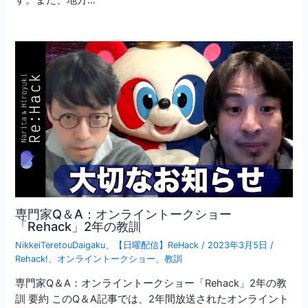
専門家Q＆A：オンライントークショー
「Rehack」2年の教訓
NikkeiTeretouDaigaku
、
【日曜配信】ReHack
/
2023年3月5日
/
Rehack!
、
オンライントークショー
、
教訓
専門家Q＆A：オンライントークショー「Rehack」2年の教
訓 要約 このQ＆A記事では、2年間放送されたオンライント