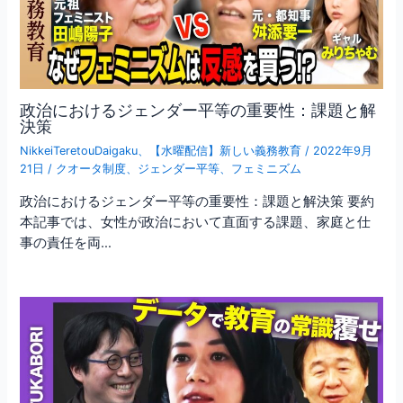
政治におけるジェンダー平等の重要性：課題と解
決策
NikkeiTeretouDaigaku
、
【水曜配信】新しい義務教育
/
2022年9月
21日
/
クオータ制度
、
ジェンダー平等
、
フェミニズム
政治におけるジェンダー平等の重要性：課題と解決策 要約
本記事では、女性が政治において直面する課題、家庭と仕
事の責任を両…