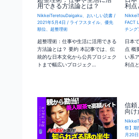
用できる方法論とは？
利点
NikkeiTeretouDaigaku
、
おいしい読書
/
Nikkei
2021年5月4日
/
ライフスタイル
、
優先
FACT 
順位
、
超整理術
チング
超整理術：仕事や生活に活用できる
日本
方法論とは？ 要約 本記事では、伝
点 概
統的な日本文化から公共プロジェク
い系
トまで幅広いプロジェク…
利点
信頼
向け
Nikkei
祭】期
月20日