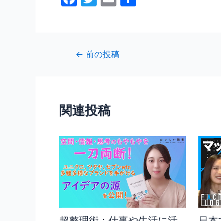
a
w
m
有
c
itt
ai
e
er
l
投
←
前の投稿
b
稿
o
ナ
o
ビ
ゲ
k
関連投稿
ー
シ
ョ
ン
超整理術：仕事や生活に活
日本