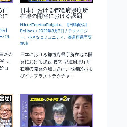
る自
日本における都道府県庁所
家に
在地の開発における課題
NikkeiTeretouDaigaku
、
【日曜配信】
配信】
ReHack
/
2022年8月7日
/
テクノロジ
ーバル
ー
、
小さなコミュニティ
、
都道府県庁所
在地
自足の
日本における都道府県庁所在地の開
約 こ
発における課題 要約 都道府県庁所
給自
在地の開発の難しさは、地理的およ
びインフラストラクチャ…