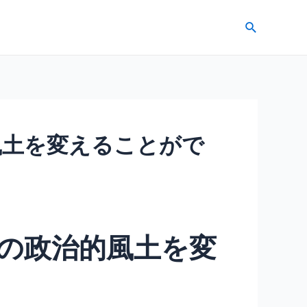
検
索
風土を変えることがで
の政治的風土を変