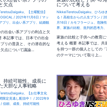
と欠点
について考える
TeretouDaigaku
、
【土曜配信】
NikkeiTeretouDaigaku
、
ひろゆ
LOGICAL
/
2021年11月6日
/
マッ
る！高校生からの人生プラン
/
2
アプリ
、
出会い系アプリ
、
結婚観
月16日
/
カモフラージュ
、
危険性
界
、
家族の比較
、
批判的思考力
、
での出会い系アプリの利点と欠
家族の比較と子供への教育に
要 本記事では、日本での出会
考える 概要 本記事では、共
アプリの普及と、その潜在的な
を持つ一群の個人としての「
と欠点について議論…
のテーマについて取り上…
、持続可能性、成長に
た大胆な人事戦略
TeretouDaigaku
、
【お仕事文化
間限定見逃し配信中！
/
2022年9
/
信頼
、
成長
、
持続可能性