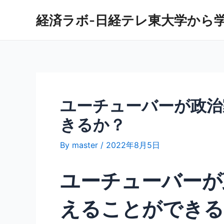
内
経済ラボ-日経テレ東大学から
容
を
ス
キ
ッ
プ
ユーチューバーが政治
きるか？
By
master
/
2022年8月5日
ユーチューバーが
えることができる