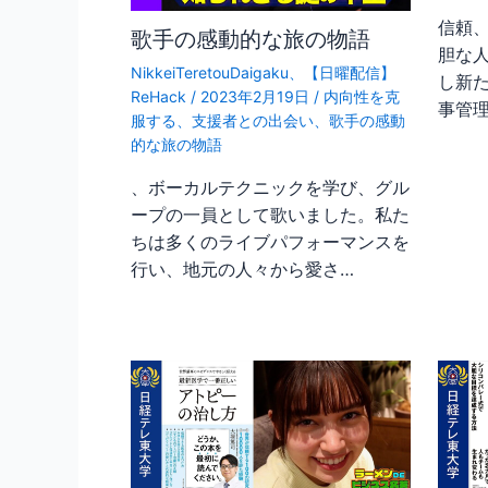
信頼
歌手の感動的な旅の物語
胆な人
NikkeiTeretouDaigaku
、
【日曜配信】
し新
ReHack
/
2023年2月19日
/
内向性を克
事管
服する
、
支援者との出会い
、
歌手の感動
的な旅の物語
、ボーカルテクニックを学び、グル
ープの一員として歌いました。私た
ちは多くのライブパフォーマンスを
行い、地元の人々から愛さ…