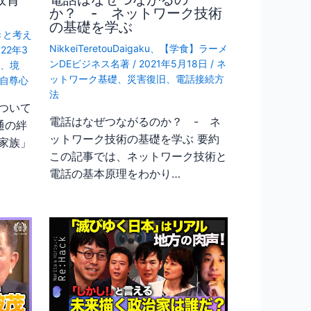
か？ - ネットワーク技術
の基礎を学ぶ
きと考え
NikkeiTeretouDaigaku
、
【学食】ラーメ
022年3
ンDEビジネス名著
/
2021年5月18日
/
ネ
、
境
ットワーク基礎
、
災害復旧
、
電話接続方
自尊心
法
ついて
電話はなぜつながるのか？ - ネ
通の絆
ットワーク技術の基礎を学ぶ 要約
家族」
この記事では、ネットワーク技術と
電話の基本原理をわかり…