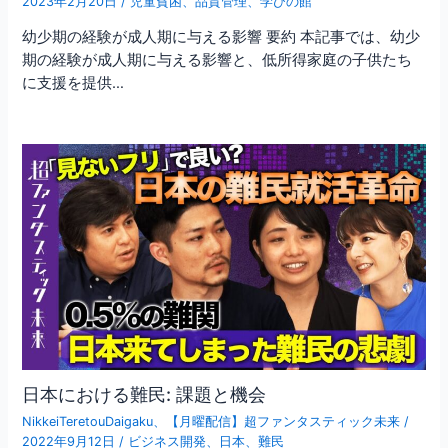
2023年2月20日
/
児童貧困
、
品質管理
、
学びの館
幼少期の経験が成人期に与える影響 要約 本記事では、幼少
期の経験が成人期に与える影響と、低所得家庭の子供たち
に支援を提供…
日本における難民: 課題と機会
NikkeiTeretouDaigaku
、
【月曜配信】超ファンタスティック未来
/
2022年9月12日
/
ビジネス開発
、
日本
、
難民