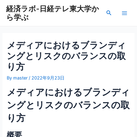
内
経済ラボ-日経テレ東大学か
容
検
ら学ぶ
を
Main
索
ス
Men
キ
ッ
メディアにおけるブランディ
プ
ングとリスクのバランスの取
り方
By
master
/
2022年9月23日
メディアにおけるブランディ
ングとリスクのバランスの取
り方
概要