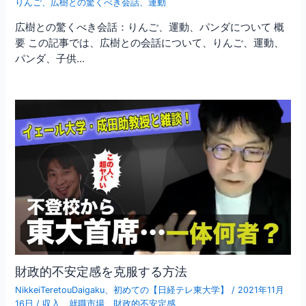
りんご
、
広樹との驚くべき会話
、
運動
広樹との驚くべき会話：りんご、運動、パンダについて 概
要 この記事では、広樹との会話について、りんご、運動、
パンダ、子供…
財政的不安定感を克服する方法
NikkeiTeretouDaigaku
、
初めての【日経テレ東大学】
/
2021年11月
16日
/
収入
、
就職市場
、
財政的不安定感