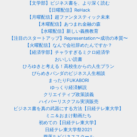
【文学部】ビジネス書を、より深く読む
【日曜配信】ReHack
【月曜配信】超ファンタスティック未来
【木曜配信】あつまれ金融の森
【水曜配信】新しい義務教育
【注目のスタートアップ】Representation〜成功の本質〜
【火曜配信】なんで会社辞めたんですか？
【経済学部】チャラすぎるミクロ経済学
おいしい読書
ひろゆきと考える！高校生からの人生プラン
ぴらめきパンダのビジネス人生相談
まったりFUKABORI
ゆっくり経済解説
クリエイティブ政策談義
ハイパーリスクフル実演販売
ビジネス書を真の武器にする方法【日経テレ東大学】
ミニ＆おまけ動画たち
初めての【日経テレ東大学】
日経テレ東大学祭2021
腹落ちビジネススクール