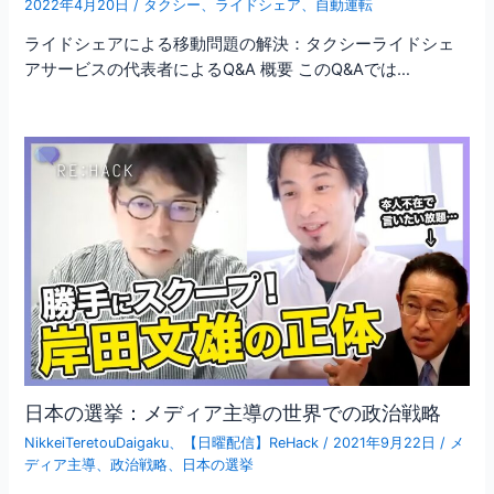
2022年4月20日
/
タクシー
、
ライドシェア
、
自動運転
ライドシェアによる移動問題の解決：タクシーライドシェ
アサービスの代表者によるQ&A 概要 このQ&Aでは…
日本の選挙：メディア主導の世界での政治戦略
NikkeiTeretouDaigaku
、
【日曜配信】ReHack
/
2021年9月22日
/
メ
ディア主導
、
政治戦略
、
日本の選挙