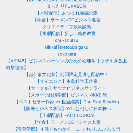
まったりFUKABORI
【木曜配信】あつまれ金融の森
【学食】ラーメンDEビジネス名著
クリエイティブ政策談義
【水曜配信】新しい義務教育
chu-shutsu
NikkeiTeretouDaigaku
sokokara
【AKB48】ビジネスパーソンのための心理学【ウザすぎる上
司撃退法】
【お仕事文化祭】期間限定見逃し配信中！
【サイエンス】中島科学工作室
【サークル】サウナビジネスサテライト
【スポーツ経済学部】ビジネスNIKKEI馬
【ベストセラー作家 vs 担当編集】The First Reading
【国際ビジネス学部】YOUは何しに日本株へ
【土曜配信】FACT LOGICAL
【学食】ラーメンDEビジネス名著
【教育学部】４歳でもわかる！にっけいしんぶん入門