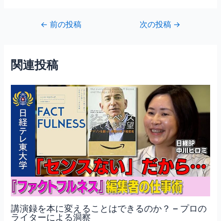
a
w
m
有
c
itt
ai
投
←
前の投稿
次の投稿
→
e
er
l
稿
b
ナ
ビ
o
関連投稿
ゲ
o
ー
シ
k
ョ
ン
講演録を本に変えることはできるのか？ – プロの
ライターによる洞察