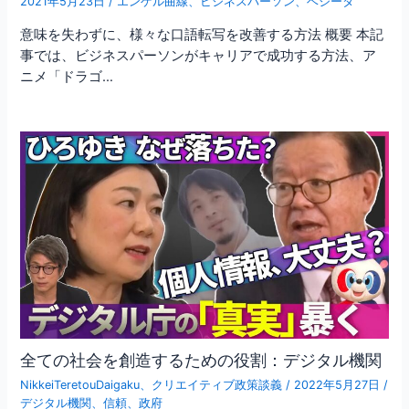
2021年5月23日
/
エンゲル曲線
、
ビジネスパーソン
、
ベジータ
意味を失わずに、様々な口語転写を改善する方法 概要 本記
事では、ビジネスパーソンがキャリアで成功する方法、ア
ニメ「ドラゴ…
全ての社会を創造するための役割：デジタル機関
NikkeiTeretouDaigaku
、
クリエイティブ政策談義
/
2022年5月27日
/
デジタル機関
、
信頼
、
政府