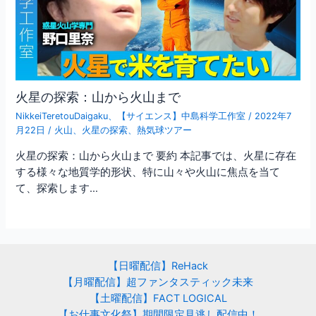
火星の探索：山から火山まで
NikkeiTeretouDaigaku
、
【サイエンス】中島科学工作室
/
2022年7
月22日
/
火山
、
火星の探索
、
熱気球ツアー
火星の探索：山から火山まで 要約 本記事では、火星に存在
する様々な地質学的形状、特に山々や火山に焦点を当て
て、探索します…
【日曜配信】ReHack
【月曜配信】超ファンタスティック未来
【土曜配信】FACT LOGICAL
【お仕事文化祭】期間限定見逃し配信中！