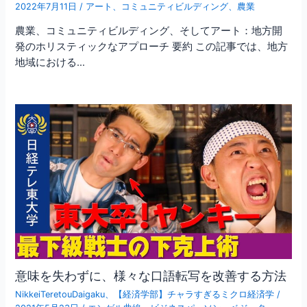
2022年7月11日
/
アート
、
コミュニティビルディング
、
農業
農業、コミュニティビルディング、そしてアート：地方開
発のホリスティックなアプローチ 要約 この記事では、地方
地域における…
意味を失わずに、様々な口語転写を改善する方法
NikkeiTeretouDaigaku
、
【経済学部】チャラすぎるミクロ経済学
/