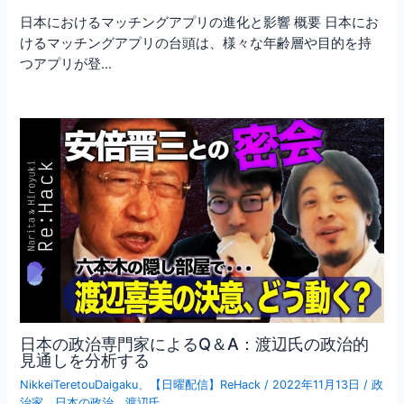
日本におけるマッチングアプリの進化と影響 概要 日本にお
けるマッチングアプリの台頭は、様々な年齢層や目的を持
つアプリが登…
日本の政治専門家によるQ＆A：渡辺氏の政治的
見通しを分析する
NikkeiTeretouDaigaku
、
【日曜配信】ReHack
/
2022年11月13日
/
政
治家
、
日本の政治
、
渡辺氏