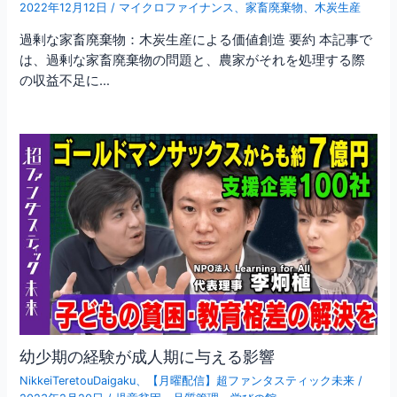
2022年12月12日
/
マイクロファイナンス
、
家畜廃棄物
、
木炭生産
過剰な家畜廃棄物：木炭生産による価値創造 要約 本記事で
は、過剰な家畜廃棄物の問題と、農家がそれを処理する際
の収益不足に…
幼少期の経験が成人期に与える影響
NikkeiTeretouDaigaku
、
【月曜配信】超ファンタスティック未来
/