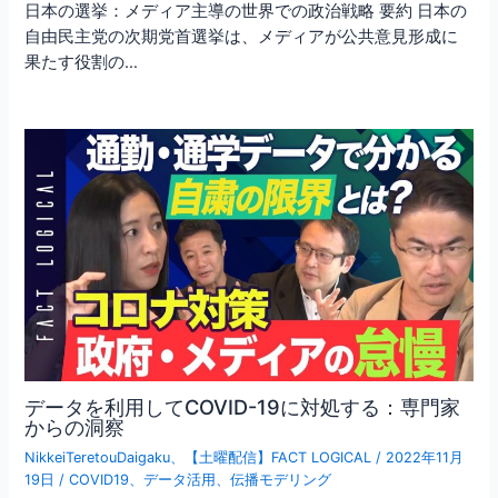
日本の選挙：メディア主導の世界での政治戦略 要約 日本の
自由民主党の次期党首選挙は、メディアが公共意見形成に
果たす役割の…
データを利用してCOVID-19に対処する：専門家
からの洞察
NikkeiTeretouDaigaku
、
【土曜配信】FACT LOGICAL
/
2022年11月
19日
/
COVID19
、
データ活用
、
伝播モデリング