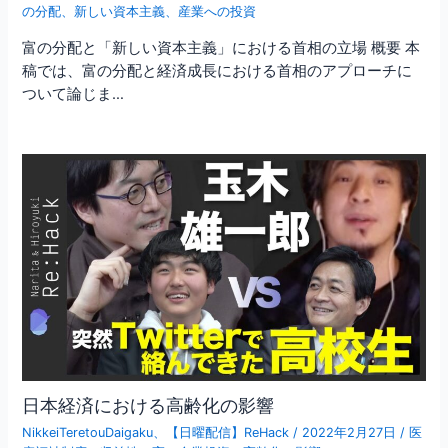
の分配
、
新しい資本主義
、
産業への投資
富の分配と「新しい資本主義」における首相の立場 概要 本
稿では、富の分配と経済成長における首相のアプローチに
ついて論じま…
日本経済における高齢化の影響
NikkeiTeretouDaigaku
、
【日曜配信】ReHack
/
2022年2月27日
/
医