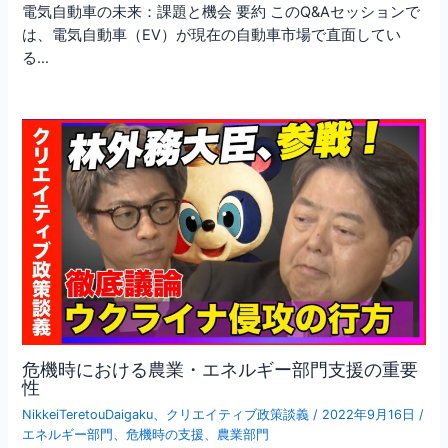
電気自動車の未来：課題と機会 要約 このQ&Aセッションで
は、電気自動車（EV）が現在の自動車市場で直面してい
る…
危機時における農業・エネルギー部門支援の重要
性
NikkeiTeretouDaigaku
、
クリエイティブ政策談義
/
2022年9月16日
/
エネルギー部門
、
危機時の支援
、
農業部門