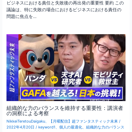
ビジネスにおける責任と失敗後の再出発の重要性 要約 この
議論は、特に失敗の場合におけるビジネスにおける責任の
問題に焦点を…
組織的な力のバランスを維持する重要性：講演者
の洞察による考察
NikkeiTeretouDaigaku
、
【月曜配信】超ファンタスティック未来
/
2022年4月20日
/
keyword1
、
個人の最適化
、
組織的な力のバランス