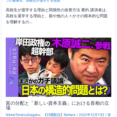
ンの重要性
、
高校生が退学する理由
高校生が退学する理由と関係性の改善方法 要約 講演者は、
高校を退学する理由と、親や他の人々がその根本的な問題
を理解するの…
富の分配と「新しい資本主義」における首相の立
場
NikkeiTeretouDaigaku
、
【日曜配信】ReHack
/
2022年12月11日
/
富