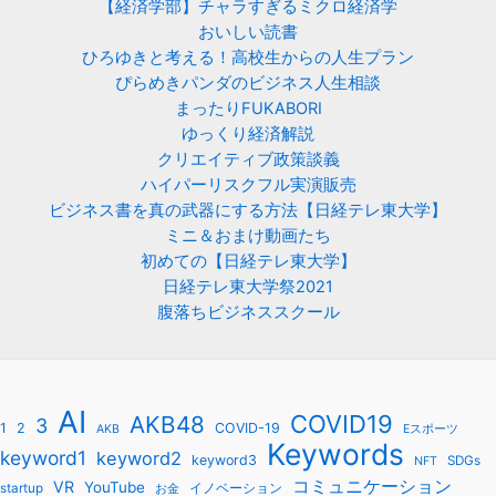
【経済学部】チャラすぎるミクロ経済学
おいしい読書
ひろゆきと考える！高校生からの人生プラン
ぴらめきパンダのビジネス人生相談
まったりFUKABORI
ゆっくり経済解説
クリエイティブ政策談義
ハイパーリスクフル実演販売
ビジネス書を真の武器にする方法【日経テレ東大学】
ミニ＆おまけ動画たち
初めての【日経テレ東大学】
日経テレ東大学祭2021
腹落ちビジネススクール
AI
COVID19
AKB48
3
1
2
COVID-19
AKB
Eスポーツ
Keywords
keyword1
keyword2
keyword3
SDGs
NFT
コミュニケーション
VR
YouTube
startup
イノベーション
お金