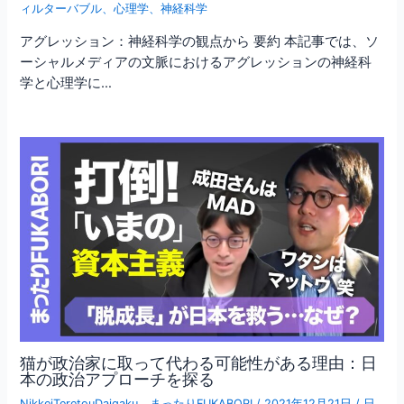
ィルターバブル
、
心理学
、
神経科学
アグレッション：神経科学の観点から 要約 本記事では、ソ
ーシャルメディアの文脈におけるアグレッションの神経科
学と心理学に…
猫が政治家に取って代わる可能性がある理由：日
本の政治アプローチを探る
NikkeiTeretouDaigaku
、
まったりFUKABORI
/
2021年12月21日
/
日