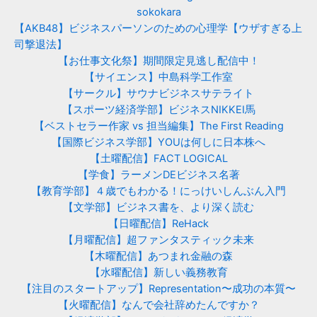
sokokara
【AKB48】ビジネスパーソンのための心理学【ウザすぎる上
司撃退法】
【お仕事文化祭】期間限定見逃し配信中！
【サイエンス】中島科学工作室
【サークル】サウナビジネスサテライト
【スポーツ経済学部】ビジネスNIKKEI馬
【ベストセラー作家 vs 担当編集】The First Reading
【国際ビジネス学部】YOUは何しに日本株へ
【土曜配信】FACT LOGICAL
【学食】ラーメンDEビジネス名著
【教育学部】４歳でもわかる！にっけいしんぶん入門
【文学部】ビジネス書を、より深く読む
【日曜配信】ReHack
【月曜配信】超ファンタスティック未来
【木曜配信】あつまれ金融の森
【水曜配信】新しい義務教育
【注目のスタートアップ】Representation〜成功の本質〜
【火曜配信】なんで会社辞めたんですか？