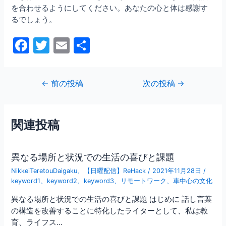
を合わせるようにしてください。あなたの心と体は感謝す
るでしょう。
F
T
E
共
a
w
m
有
c
itt
ai
投
←
前の投稿
次の投稿
→
e
er
l
稿
b
ナ
ビ
o
関連投稿
ゲ
o
ー
シ
k
異なる場所と状況での生活の喜びと課題
ョ
NikkeiTeretouDaigaku
、
【日曜配信】ReHack
/
2021年11月28日
/
ン
keyword1
、
keyword2
、
keyword3
、
リモートワーク
、
車中心の文化
異なる場所と状況での生活の喜びと課題 はじめに 話し言葉
の構造を改善することに特化したライターとして、私は教
育、ライフス…