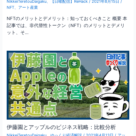
NikkeiTeretouDaigaku
、
【日曜配信】ReHack
/
2021年8月15日
/
NFT
、
アート産業
NFTのメリットとデメリット：知っておくべきこと 概要 本
記事では、非代替性トークン（NFT）のメリットとデメリ
ット、そ…
伊藤園とアップルのビジネス戦略：比較分析
NikkeiTeretouDaigaku
、
ゆっくり経済解説
/
2021年4月13日
/
アッ