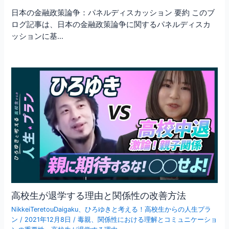
日本の金融政策論争：パネルディスカッション 要約 このブ
ログ記事は、日本の金融政策論争に関するパネルディスカ
ッションに基…
高校生が退学する理由と関係性の改善方法
NikkeiTeretouDaigaku
、
ひろゆきと考える！高校生からの人生プラ
ン
/
2021年12月8日
/
毒親
、
関係性における理解とコミュニケーショ