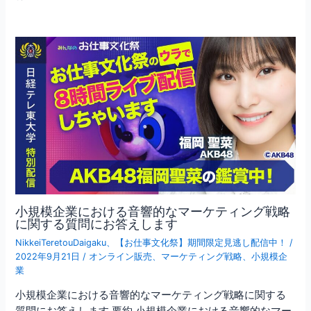
小規模企業における音響的なマーケティング戦略
に関する質問にお答えします
NikkeiTeretouDaigaku
、
【お仕事文化祭】期間限定見逃し配信中！
/
2022年9月21日
/
オンライン販売
、
マーケティング戦略
、
小規模企
業
小規模企業における音響的なマーケティング戦略に関する