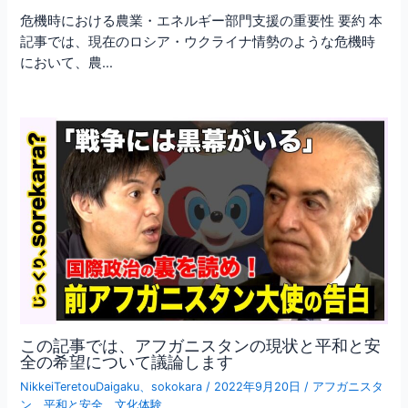
危機時における農業・エネルギー部門支援の重要性 要約 本
記事では、現在のロシア・ウクライナ情勢のような危機時
において、農…
この記事では、アフガニスタンの現状と平和と安
全の希望について議論します
NikkeiTeretouDaigaku
、
sokokara
/
2022年9月20日
/
アフガニスタ
ン
、
平和と安全
、
文化体験