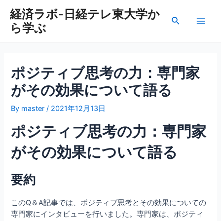
内
経済ラボ-日経テレ東大学か
容
検
ら学ぶ
を
Main
索
ス
Men
キ
ッ
ポジティブ思考の力：専門家
プ
がその効果について語る
By
master
/
2021年12月13日
ポジティブ思考の力：専門家
がその効果について語る
要約
このQ＆A記事では、ポジティブ思考とその効果についての
専門家にインタビューを行いました。専門家は、ポジティ