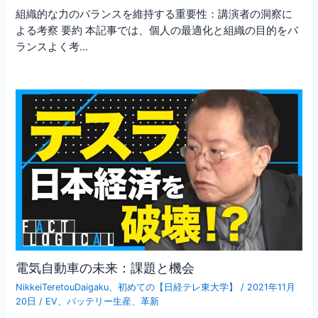
組織的な力のバランスを維持する重要性：講演者の洞察に
よる考察 要約 本記事では、個人の最適化と組織の目的をバ
ランスよく考…
電気自動車の未来：課題と機会
NikkeiTeretouDaigaku
、
初めての【日経テレ東大学】
/
2021年11月
20日
/
EV
、
バッテリー生産
、
革新