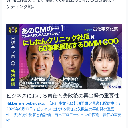
質問にお答えします 要約 小規模企業における音響的なマー
ケティング戦…
ビジネスにおける責任と失敗後の再出発の重要性
NikkeiTeretouDaigaku
、
【お仕事文化祭】期間限定見逃し配信中！
/
2022年9月19日
/
ビジネスにおける責任と失敗後の再出発の重要
性
、
失敗後の反省と再評価
、
自己プロモーションの役割
、
責任の重要
性