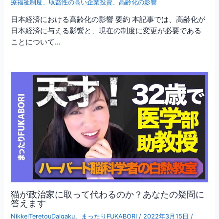
療福祉制度
、
収益性の高い企業投資
、
高齢化の影響
日本経済における高齢化の影響 要約 本記事では、高齢化が
日本経済に与える影響と、現在の制度に変更が必要である
ことについて…
猫が政治家に取って代わるのか？あなたの疑問に
答えます
NikkeiTeretouDaigaku
、
まったりFUKABORI
/
2022年3月15日
/