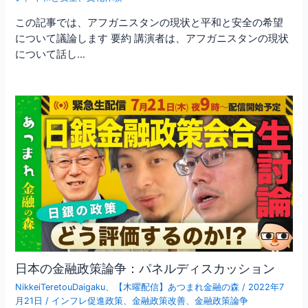
この記事では、アフガニスタンの現状と平和と安全の希望
について議論します 要約 講演者は、アフガニスタンの現状
について話し…
日本の金融政策論争：パネルディスカッション
NikkeiTeretouDaigaku
、
【木曜配信】あつまれ金融の森
/
2022年7
月21日
/
インフレ促進政策
、
金融政策改善
、
金融政策論争