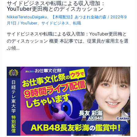
サイドビジネスや転職による収入増加：
YouTuber更田梅とのディスカッション
NikkeiTeretouDaigaku
、
【木曜配信】あつまれ金融の森
/
2022年9
月1日
/
YouTuber
、
サイドビジネス
、
転職
サイドビジネスや転職による収入増加：YouTuber更田梅と
のディスカッション 概要 本記事では、従業員が雇用主を選
ぶ傾…