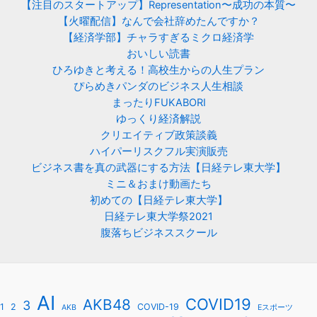
【注目のスタートアップ】Representation〜成功の本質〜
【火曜配信】なんで会社辞めたんですか？
【経済学部】チャラすぎるミクロ経済学
おいしい読書
ひろゆきと考える！高校生からの人生プラン
ぴらめきパンダのビジネス人生相談
まったりFUKABORI
ゆっくり経済解説
クリエイティブ政策談義
ハイパーリスクフル実演販売
ビジネス書を真の武器にする方法【日経テレ東大学】
ミニ＆おまけ動画たち
初めての【日経テレ東大学】
日経テレ東大学祭2021
腹落ちビジネススクール
AI
COVID19
AKB48
3
1
2
COVID-19
AKB
Eスポーツ