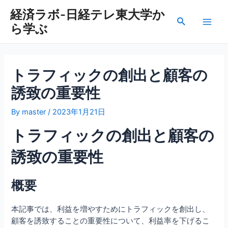
内
経済ラボ-日経テレ東大学か
容
検
ら学ぶ
を
Main
索
ス
Men
キ
ッ
トラフィックの創出と顧客の
プ
誘致の重要性
By
master
/
2023年1月21日
トラフィックの創出と顧客の
誘致の重要性
概要
本記事では、利益を増やすためにトラフィックを創出し、
顧客を誘致することの重要性について、利益率を下げるこ