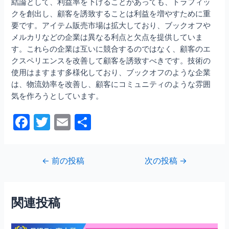
結論として、利益率を下げることがあっても、トラフィッ
クを創出し、顧客を誘致することは利益を増やすために重
要です。アイテム販売市場は拡大しており、ブックオフや
メルカリなどの企業は異なる利点と欠点を提供していま
す。これらの企業は互いに競合するのではなく、顧客のエ
クスペリエンスを改善して顧客を誘致すべきです。技術の
使用はますます多様化しており、ブックオフのような企業
は、物流効率を改善し、顧客にコミュニティのような雰囲
気を作ろうとしています。
F
T
E
共
a
w
m
有
c
itt
ai
投
←
前の投稿
次の投稿
→
e
er
l
稿
b
ナ
ビ
o
関連投稿
ゲ
o
ー