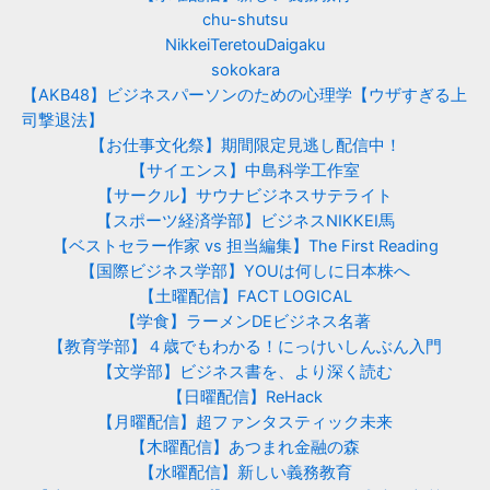
chu-shutsu
NikkeiTeretouDaigaku
sokokara
【AKB48】ビジネスパーソンのための心理学【ウザすぎる上
司撃退法】
【お仕事文化祭】期間限定見逃し配信中！
【サイエンス】中島科学工作室
【サークル】サウナビジネスサテライト
【スポーツ経済学部】ビジネスNIKKEI馬
【ベストセラー作家 vs 担当編集】The First Reading
【国際ビジネス学部】YOUは何しに日本株へ
【土曜配信】FACT LOGICAL
【学食】ラーメンDEビジネス名著
【教育学部】４歳でもわかる！にっけいしんぶん入門
【文学部】ビジネス書を、より深く読む
【日曜配信】ReHack
【月曜配信】超ファンタスティック未来
【木曜配信】あつまれ金融の森
【水曜配信】新しい義務教育