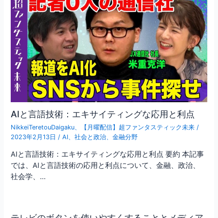
AIと言語技術：エキサイティングな応用と利点
NikkeiTeretouDaigaku
、
【月曜配信】超ファンタスティック未来
/
2023年2月13日
/
AI
、
社会と政治
、
金融分野
AIと言語技術：エキサイティングな応用と利点 要約 本記事
では、AIと言語技術の応用と利点について、金融、政治、
社会学、…
テレビのボタンを使いやすくすることとメディア