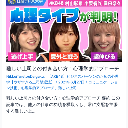
シ
k
ョ
ン
難しい上司との付き合い方：心理学的アプローチ
NikkeiTeretouDaigaku
、
【AKB48】ビジネスパーソンのための心理
学【ウザすぎる上司撃退法】
/
2021年6月27日
/
コミュニケーショ
ン技術
、
心理学的アプローチ
、
難しい上司
難しい上司との付き合い方：心理学的アプローチ 要約 この
記事では、他人の仕事の功績を横取りし、常に支配を主張
する難しい上…