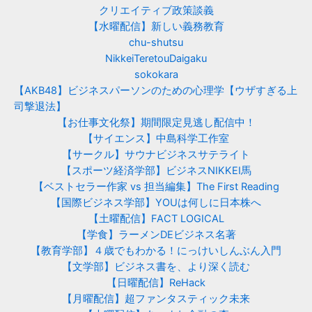
クリエイティブ政策談義
【水曜配信】新しい義務教育
chu-shutsu
NikkeiTeretouDaigaku
sokokara
【AKB48】ビジネスパーソンのための心理学【ウザすぎる上
司撃退法】
【お仕事文化祭】期間限定見逃し配信中！
【サイエンス】中島科学工作室
【サークル】サウナビジネスサテライト
【スポーツ経済学部】ビジネスNIKKEI馬
【ベストセラー作家 vs 担当編集】The First Reading
【国際ビジネス学部】YOUは何しに日本株へ
【土曜配信】FACT LOGICAL
【学食】ラーメンDEビジネス名著
【教育学部】４歳でもわかる！にっけいしんぶん入門
【文学部】ビジネス書を、より深く読む
【日曜配信】ReHack
【月曜配信】超ファンタスティック未来