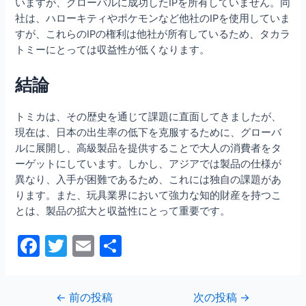
いますが、グローバルに成功したIPを所有していません。同
社は、ハローキティやポケモンなど他社のIPを使用していま
すが、これらのIPの権利は他社が所有しているため、タカラ
トミーにとっては収益性が低くなります。
結論
トミカは、その歴史を通じて課題に直面してきましたが、
現在は、日本の出生率の低下を克服するために、グローバ
ルに展開し、高級製品を提供することで大人の消費者をタ
ーゲットにしています。しかし、アジアでは製品の仕様が
異なり、入手が困難であるため、これには独自の課題があ
ります。また、玩具業界において強力な知的財産を持つこ
とは、製品の拡大と収益性にとって重要です。
F
T
E
共
a
w
m
有
c
itt
ai
投
←
前の投稿
次の投稿
→