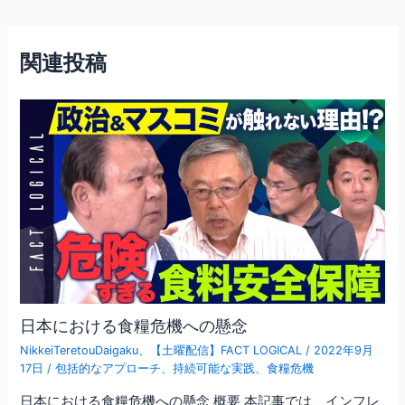
e
er
l
稿
b
ナ
ビ
o
関連投稿
ゲ
o
ー
シ
k
ョ
ン
日本における食糧危機への懸念
NikkeiTeretouDaigaku
、
【土曜配信】FACT LOGICAL
/
2022年9月
17日
/
包括的なアプローチ
、
持続可能な実践
、
食糧危機
日本における食糧危機への懸念 概要 本記事では、インフレ