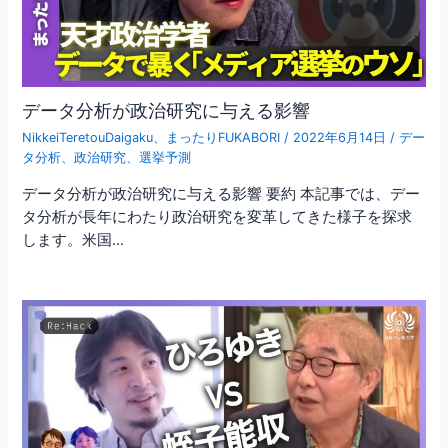
データ分析が政治研究に与える影響
NikkeiTeretouDaigaku
、
まったりFUKABORI
/
2022年6月14日
/
デー
タ分析
、
政治研究
、
選挙予測
データ分析が政治研究に与える影響 要約 本記事では、デー
タ分析が長年にわたり政治研究を変革してきた様子を探求
します。米国…