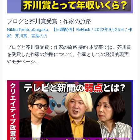
ブログと芥川賞受賞：作家の旅路
NikkeiTeretouDaigaku
、
【日曜配信】ReHack
/
2022年9月25日
/
作
家
、
芥川賞
、
言葉の力
ブログと芥川賞受賞：作家の旅路 要約 本記事では、芥川賞
を受賞した作家の旅路について、作家としての経済的現実
やモチベーシ…