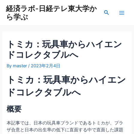
内
経済ラボ-日経テレ東大学か
容
検
ら学ぶ
を
Main
索
ス
Men
キ
ッ
トミカ：玩具車からハイエン
プ
ドコレクタブルへ
By
master
/
2023年2月4日
トミカ：玩具車からハイエン
ドコレクタブルへ
概要
本記事では、日本の玩具車ブランドであるトミカが、プラ
ザ合意と日本の出生率の低下に直面する中で直面した課題