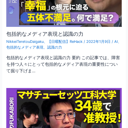
包括的なメディア表現と認識の力
NikkeiTeretouDaigaku
、
【日曜配信】ReHack
/
2022年1月9日
/
AI
、
包括的なメディア表現
、
認識の力
包括的なメディア表現と認識の力 要約 この記事では、障害
を持つ人々にとって包括的なメディア表現の重要性につい
て掘り下げま…