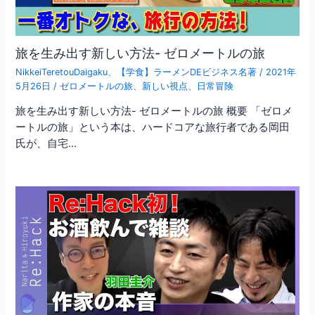
旅を生み出す新しい方法- ゼロメートルの旅
NikkeiTeretouDaigaku
、
【学食】ラーメンDEビジネス名著
/
2021年
5月26日
/
ゼロメートルの旅
、
新しい視点
、
日常冒険
旅を生み出す新しい方法- ゼロメートルの旅 概要 「ゼロメ
ートルの旅」という本は、ハードコアな旅行者である岡田
氏が、自宅…