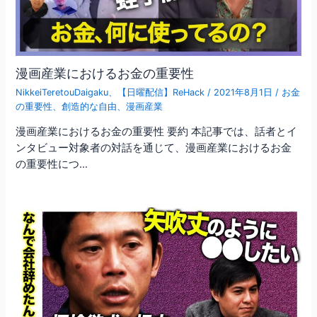
漫画産業におけるお金の重要性
NikkeiTeretouDaigaku
、
【日曜配信】ReHack
/
2021年8月1日
/
お金
の重要性
、
創造的な自由
、
漫画産業
漫画産業におけるお金の重要性 要約 本記事では、話者とイ
ンタビュー対象者の対話を通じて、漫画産業におけるお金
の重要性につ…