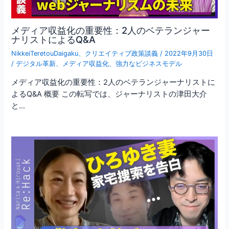
メディア収益化の重要性：2人のベテランジャー
ナリストによるQ&A
NikkeiTeretouDaigaku
、
クリエイティブ政策談義
/
2022年9月30日
/
デジタル革新
、
メディア収益化
、
強力なビジネスモデル
メディア収益化の重要性：2人のベテランジャーナリストに
よるQ&A 概要 この転写では、ジャーナリストの津田大介
と…