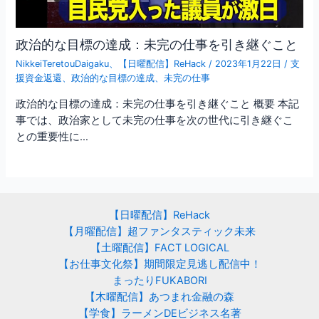
政治的な目標の達成：未完の仕事を引き継ぐこと
NikkeiTeretouDaigaku
、
【日曜配信】ReHack
/
2023年1月22日
/
支
援資金返還
、
政治的な目標の達成
、
未完の仕事
政治的な目標の達成：未完の仕事を引き継ぐこと 概要 本記
事では、政治家として未完の仕事を次の世代に引き継ぐこ
との重要性に…
【日曜配信】ReHack
【月曜配信】超ファンタスティック未来
【土曜配信】FACT LOGICAL
【お仕事文化祭】期間限定見逃し配信中！
まったりFUKABORI
【木曜配信】あつまれ金融の森
【学食】ラーメンDEビジネス名著