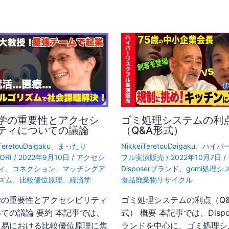
学の重要性とアクセシ
ゴミ処理システムの利
ティについての議論
（Q&A形式）
TeretouDaigaku
、
まったり
NikkeiTeretouDaigaku
、
ハイパ
ORI
/
2022年9月10日
/
アクセシ
フル実演販売
/
2022年10月7日
/
ィ
、
コネクション
、
マッチングア
Disposerブランド
、
gomi処理シ
ズム
、
比較優位原理
、
経済学
食品廃棄物リサイクル
学の重要性とアクセシビリティ
ゴミ処理システムの利点（Q&
ての議論 要約 本記事では、
式） 概要 本記事では、Dispo
貿易における比較優位原理に焦
ランドを中心に、ゴミ処理シ