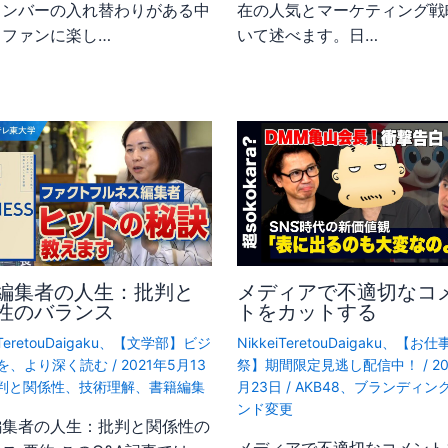
メンバーの入れ替わりがある中
在の人気とマーケティング戦
、ファンに楽し…
いて述べます。日…
編集者の人生：批判と
メディアで不適切なコ
性のバランス
トをカットする
TeretouDaigaku
、
【文学部】ビジ
NikkeiTeretouDaigaku
、
【お仕
を、より深く読む
/
2021年5月13
祭】期間限定見逃し配信中！
/
2
判と関係性
、
技術理解
、
書籍編集
月23日
/
AKB48
、
ブランディン
ンド変更
編集者の人生：批判と関係性の
メディアで不適切なコメント