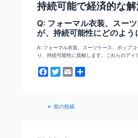
持続可能で経済的な解
Q: フォーマル衣装、ス
が、持続可能性にどのよう
A: フォーマル衣装、スーツケース、ポップ
り、持続可能性に貢献します。これらのアイ
F
T
E
共
a
w
m
有
c
itt
ai
e
er
l
投
←
前の投稿
b
稿
o
ナ
o
ビ
ゲ