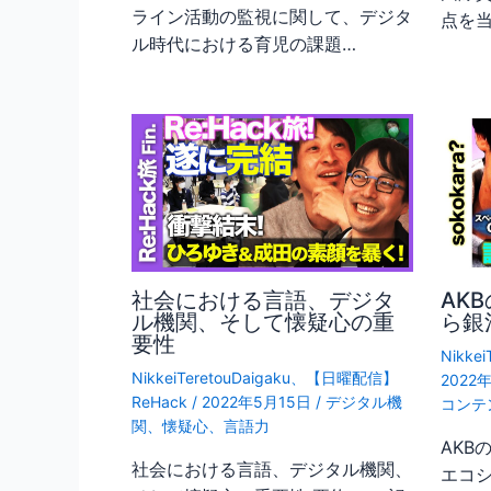
ライン活動の監視に関して、デジタ
点を
ル時代における育児の課題…
社会における言語、デジタ
AK
ル機関、そして懐疑心の重
ら銀
要性
Nikkei
NikkeiTeretouDaigaku
、
【日曜配信】
2022
ReHack
/
2022年5月15日
/
デジタル機
コンテ
関
、
懐疑心
、
言語力
AKB
社会における言語、デジタル機関、
エコシ