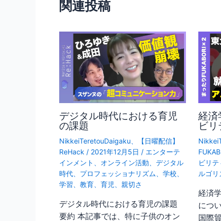
k
関連投稿
ー
シ
ョ
ン
デジタル時代における育児
経済
の課題
ビリ
NikkeiTeretouDaigaku
、
【日曜配信】
Nikkei
ReHack
/
2021年12月5日
/
エンターテ
FUKAB
インメント
、
オンライン活動
、
デジタル
ビリテ
時代
、
プロフェッショナリズム
、
学校
、
ルゴリ
学習
、
教育
、
育児
、
親切さ
経済
デジタル時代における育児の課題
につい
要約 本記事では、特に子供のオン
国際