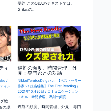
要約 このQ&Aのテキストでは、
Grilasの…
ティ
遅刻の頻度、時間管理、外
見：専門家との対話
aku
/
NikkeiTeretouDaigaku
、
【ベストセラー
ティン
作家 vs 担当編集】The First Reading
/
2021年10月20日
/
コミュニケーション
スキル
、
時間管理
、
遅刻の頻度
ング戦
遅刻の頻度、時間管理、外見：専門
48の現