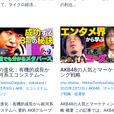
当て、マイクロ経済…
の利点…
Bの進化：有機的成長か
AKB48の人気とマーケ
河系エコシステムへ
ング戦略
TeretouDaigaku
、
sokokara
/
chu-shutsu
、
NikkeiTeretouDaig
年5月9日
/
AKB
、
エコシステム
、
2022年2月11日
/
AKB48
、
マーケ
ンツ
グ戦略
、
総選挙
の進化：有機的成長から銀河系
AKB48の人気とマーケティ
ステムへ 要約 AKBグループ
略 概要 この記事では、AKB