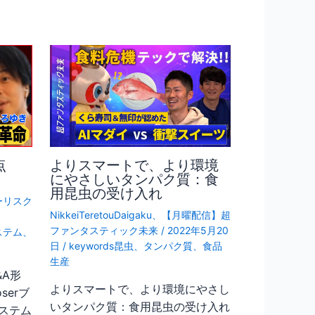
点
よりスマートで、より環境
にやさしいタンパク質：食
用昆虫の受け入れ
ーリスク
NikkeiTeretouDaigaku
、
【月曜配信】超
ファンタスティック未来
/
2022年5月20
ステム
、
日
/
keywords昆虫
、
タンパク質
、
食品
生産
A形
よりスマートで、より環境にやさし
serブ
いタンパク質：食用昆虫の受け入れ
ステム