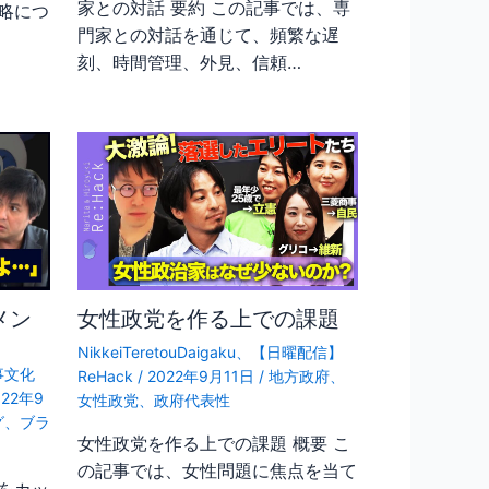
家との対話 要約 この記事では、専
略につ
門家との対話を通じて、頻繁な遅
刻、時間管理、外見、信頼…
メン
女性政党を作る上での課題
NikkeiTeretouDaigaku
、
【日曜配信】
事文化
ReHack
/
2022年9月11日
/
地方政府
、
022年9
女性政党
、
政府代表性
グ
、
ブラ
女性政党を作る上での課題 概要 こ
の記事では、女性問題に焦点を当て
をカッ