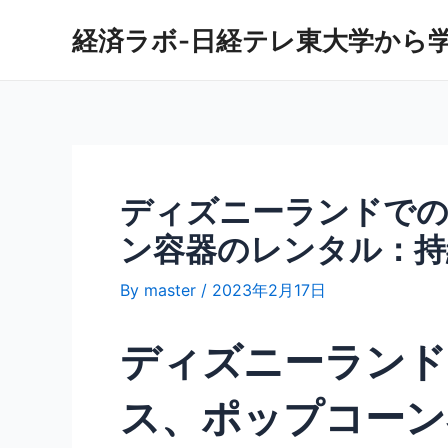
内
経済ラボ-日経テレ東大学から
容
を
ス
キ
ッ
プ
ディズニーランドでの
ン容器のレンタル：持
By
master
/
2023年2月17日
ディズニーランド
ス、ポップコーン