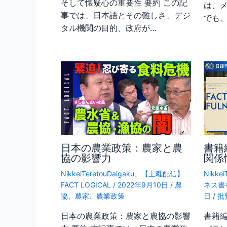
そして懐疑心の重要性 要約 この記
は、
事では、日本語とその難しさ、デジ
でも
タル機関の目的、政府が…
日本の農業政策：農家と農
書籍
協の影響力
関係
NikkeiTeretouDaigaku
、
【土曜配信】
Nikkei
FACT LOGICAL
/
2022年9月10日
/
農
ネス書
協
、
農家
、
農業政策
日
/
批
日本の農業政策：農家と農協の影響
書籍