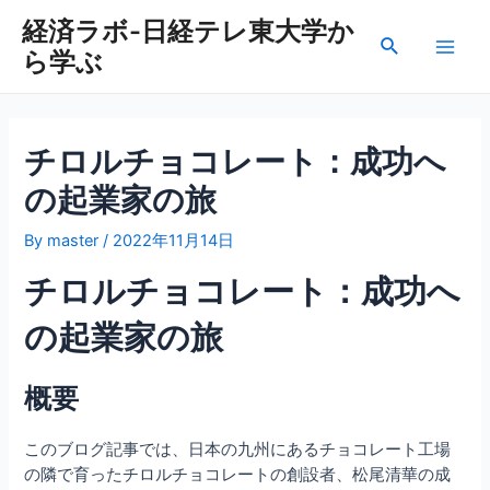
内
経済ラボ-日経テレ東大学か
容
検
ら学ぶ
を
Main
索
ス
Men
キ
ッ
チロルチョコレート：成功へ
プ
の起業家の旅
By
master
/
2022年11月14日
チロルチョコレート：成功へ
の起業家の旅
概要
このブログ記事では、日本の九州にあるチョコレート工場
の隣で育ったチロルチョコレートの創設者、松尾清華の成