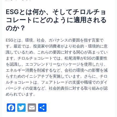
ESGとは何か、そしてチロルチョ
コレートにどのように適用される
のか？
ESGとは、環境、社会、ガバナンスの要因を指す言葉で
す。最近では、投資家や消費者がより社会的・環境的に意
識しているため、これらの要因に対する関心が高まってい
ます。チロルチョコレートでは、松尾清華がESGの重要性
を認識し、エコフレンドリーなパッケージを使用したり、
エネルギー消費を削減するなど、会社の環境への影響を減
らすためのイニシアチブを実施しています。さらに、チロ
ルチョコレートは、フェアトレードの支援や職場でのダイ
バーシティの促進など、社会的責任に対する取り組みが認
められています。
F
T
E
共
a
w
m
有