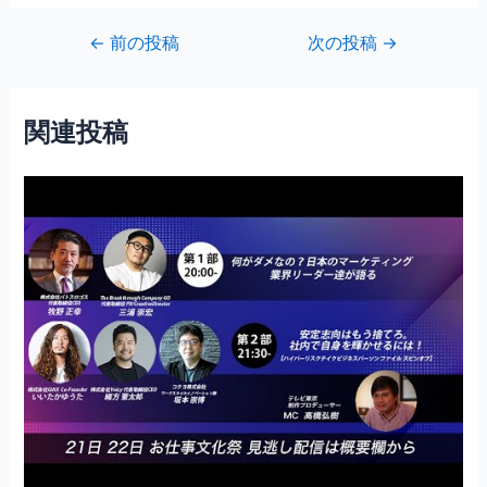
c
itt
ai
投
←
前の投稿
次の投稿
→
e
er
l
稿
b
ナ
ビ
o
関連投稿
ゲ
o
ー
シ
k
ョ
ン