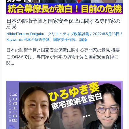
日本の防衛予算と国家安全保障に関する専門家の
意見
NikkeiTeretouDaigaku
、
クリエイティブ政策談義
/
2022年5月13日
/
Keywords日本の防衛予算
、
国家安全保障
、
議論
日本の防衛予算と国家安全保障に関する専門家の意見 概要
このQ&Aでは、専門家が日本の防衛予算と国家安全保障に
関…