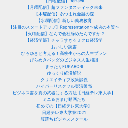
【日曜配信】ReHack
【月曜配信】超ファンタスティック未来
【木曜配信】あつまれ金融の森
【水曜配信】新しい義務教育
【注目のスタートアップ】Representation〜成功の本質〜
【火曜配信】なんで会社辞めたんですか？
【経済学部】チャラすぎるミクロ経済学
おいしい読書
ひろゆきと考える！高校生からの人生プラン
ぴらめきパンダのビジネス人生相談
まったりFUKABORI
ゆっくり経済解説
クリエイティブ政策談義
ハイパーリスクフル実演販売
ビジネス書を真の武器にする方法【日経テレ東大学】
ミニ＆おまけ動画たち
初めての【日経テレ東大学】
日経テレ東大学祭2021
腹落ちビジネススクール