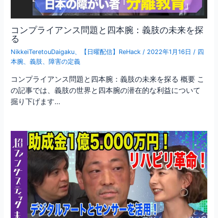
コンプライアンス問題と四本腕：義肢の未来を探
る
NikkeiTeretouDaigaku
、
【日曜配信】ReHack
/
2022年1月16日
/
四
本腕
、
義肢
、
障害の定義
コンプライアンス問題と四本腕：義肢の未来を探る 概要 こ
の記事では、義肢の世界と四本腕の潜在的な利益について
掘り下げます…