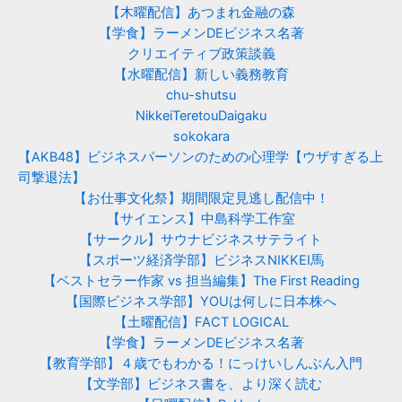
【木曜配信】あつまれ金融の森
【学食】ラーメンDEビジネス名著
クリエイティブ政策談義
【水曜配信】新しい義務教育
chu-shutsu
NikkeiTeretouDaigaku
sokokara
【AKB48】ビジネスパーソンのための心理学【ウザすぎる上
司撃退法】
【お仕事文化祭】期間限定見逃し配信中！
【サイエンス】中島科学工作室
【サークル】サウナビジネスサテライト
【スポーツ経済学部】ビジネスNIKKEI馬
【ベストセラー作家 vs 担当編集】The First Reading
【国際ビジネス学部】YOUは何しに日本株へ
【土曜配信】FACT LOGICAL
【学食】ラーメンDEビジネス名著
【教育学部】４歳でもわかる！にっけいしんぶん入門
【文学部】ビジネス書を、より深く読む