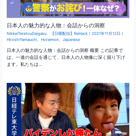
日本人の魅力的な人物：会話からの洞察
NikkeiTeretouDaigaku
、
【日曜配信】ReHack
/
2021年11月12日
/
HiroshiYamauchi
、
Horiemon
、
Japanese
日本人の魅力的な人物：会話からの洞察 概要 この記事で
は、一連の会話を通じて、日本人の人物像に深く掘り下げ
ます。私たちは…