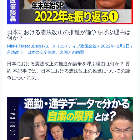
日本における憲法改正の推進が論争を呼ぶ理由は
何か？
NikkeiTeretouDaigaku
、
クリエイティブ政策談義
/
2022年12月2日
/
憲法改正
、
日本の安全保障
、
米国との同盟
日本における憲法改正の推進が論争を呼ぶ理由は何か？ 要
約 本記事では、日本における憲法改正の推進についての論
争について取…