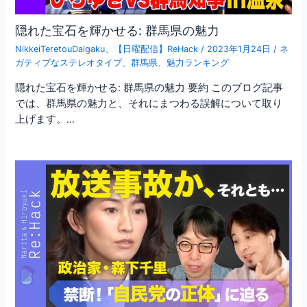
隠れた宝石を輝かせる: 群馬県の魅力
NikkeiTeretouDaigaku
、
【日曜配信】ReHack
/
2023年1月24日
/
ネ
ガティブなステレオタイプ
、
群馬県
、
魅力ランキング
隠れた宝石を輝かせる: 群馬県の魅力 要約 このブログ記事
では、群馬県の魅力と、それにまつわる誤解について取り
上げます。…