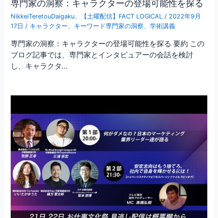
専門家の洞察：キャラクターの登場可能性を探る
NikkeiTeretouDaigaku
、
【土曜配信】FACT LOGICAL
/
2022年9月
17日
/
キャラクター
、
キーワード専門家の洞察
、
学術講義
専門家の洞察：キャラクターの登場可能性を探る 要約 この
ブログ記事では、専門家とインタビュアーの会話を検討
し、キャラクタ…