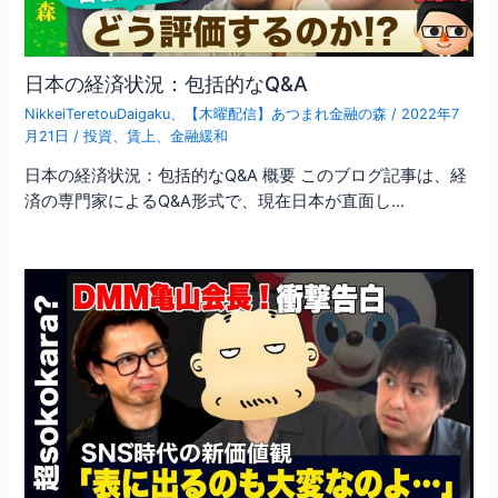
日本の経済状況：包括的なQ&A
NikkeiTeretouDaigaku
、
【木曜配信】あつまれ金融の森
/
2022年7
月21日
/
投資
、
賃上
、
金融緩和
日本の経済状況：包括的なQ&A 概要 このブログ記事は、経
済の専門家によるQ&A形式で、現在日本が直面し…