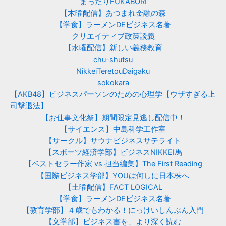
まったりFUKABORI
【木曜配信】あつまれ金融の森
【学食】ラーメンDEビジネス名著
クリエイティブ政策談義
【水曜配信】新しい義務教育
chu-shutsu
NikkeiTeretouDaigaku
sokokara
【AKB48】ビジネスパーソンのための心理学【ウザすぎる上
司撃退法】
【お仕事文化祭】期間限定見逃し配信中！
【サイエンス】中島科学工作室
【サークル】サウナビジネスサテライト
【スポーツ経済学部】ビジネスNIKKEI馬
【ベストセラー作家 vs 担当編集】The First Reading
【国際ビジネス学部】YOUは何しに日本株へ
【土曜配信】FACT LOGICAL
【学食】ラーメンDEビジネス名著
【教育学部】４歳でもわかる！にっけいしんぶん入門
【文学部】ビジネス書を、より深く読む