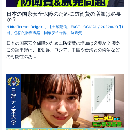
日本の国家安全保障のために防衛費の増加は必要
か？
NikkeiTeretouDaigaku
、
【土曜配信】FACT LOGICAL
/
2022年10月1
日
/
包括的防衛戦略
、
国家安全保障
、
防衛費
日本の国家安全保障のために防衛費の増加は必要か？ 要約
この議事録は、北朝鮮、ロシア、中国や台湾との紛争など
の可能性のあ…