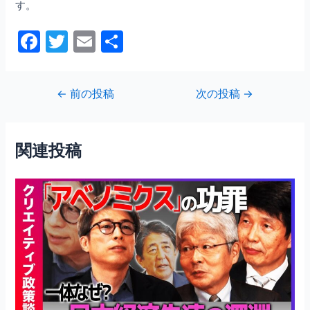
す。
F
T
E
共
a
w
m
有
c
itt
ai
投
←
前の投稿
次の投稿
→
e
er
l
稿
b
ナ
ビ
o
関連投稿
ゲ
o
ー
シ
k
ョ
ン