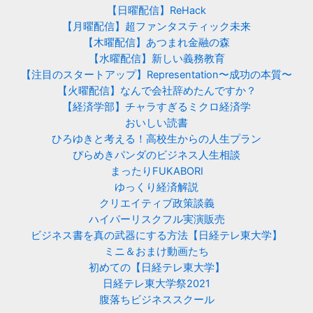
【日曜配信】ReHack
【月曜配信】超ファンタスティック未来
【木曜配信】あつまれ金融の森
【水曜配信】新しい義務教育
【注目のスタートアップ】Representation〜成功の本質〜
【火曜配信】なんで会社辞めたんですか？
【経済学部】チャラすぎるミクロ経済学
おいしい読書
ひろゆきと考える！高校生からの人生プラン
ぴらめきパンダのビジネス人生相談
まったりFUKABORI
ゆっくり経済解説
クリエイティブ政策談義
ハイパーリスクフル実演販売
ビジネス書を真の武器にする方法【日経テレ東大学】
ミニ＆おまけ動画たち
初めての【日経テレ東大学】
日経テレ東大学祭2021
腹落ちビジネススクール