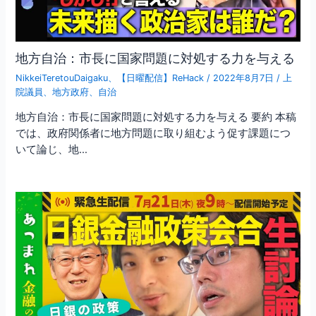
地方自治：市長に国家問題に対処する力を与える
NikkeiTeretouDaigaku
、
【日曜配信】ReHack
/
2022年8月7日
/
上
院議員
、
地方政府
、
自治
地方自治：市長に国家問題に対処する力を与える 要約 本稿
では、政府関係者に地方問題に取り組むよう促す課題につ
いて論じ、地…