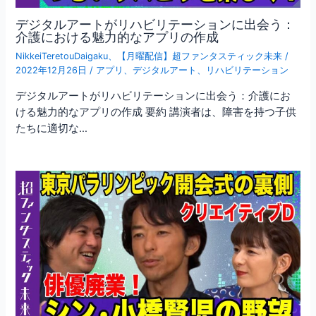
デジタルアートがリハビリテーションに出会う：
介護における魅力的なアプリの作成
NikkeiTeretouDaigaku
、
【月曜配信】超ファンタスティック未来
/
2022年12月26日
/
アプリ
、
デジタルアート
、
リハビリテーション
デジタルアートがリハビリテーションに出会う：介護にお
ける魅力的なアプリの作成 要約 講演者は、障害を持つ子供
たちに適切な…