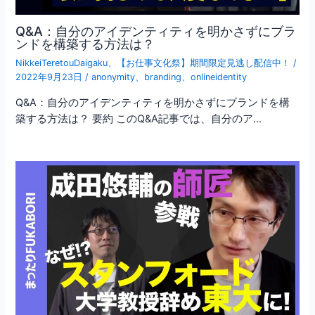
Q&A：自分のアイデンティティを明かさずにブラ
ンドを構築する方法は？
NikkeiTeretouDaigaku
、
【お仕事文化祭】期間限定見逃し配信中！
/
2022年9月23日
/
anonymity
、
branding
、
onlineidentity
Q&A：自分のアイデンティティを明かさずにブランドを構
築する方法は？ 要約 このQ&A記事では、自分のア…