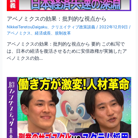
アベノミクスの効果：批判的な視点から
NikkeiTeretouDaigaku
、
クリエイティブ政策談義
/
2022年12月9日
/
アベノミクス
、
経済成長
、
規制改革
アベノミクスの効果：批判的な視点から 要約 この転写で
は、日本の経済を復活させるために安倍政権が実施したア
ベノミクスの効…