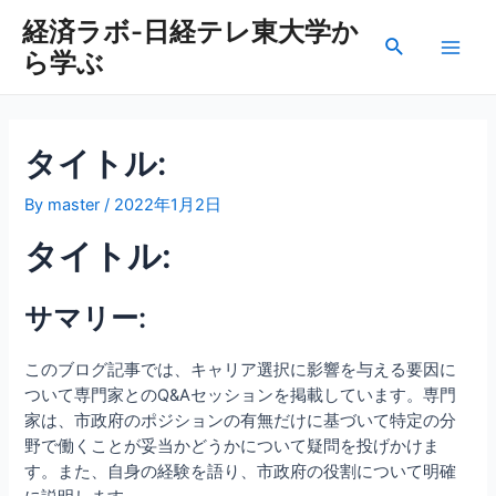
内
経済ラボ-日経テレ東大学か
容
検
ら学ぶ
を
Main
索
ス
Men
キ
ッ
タイトル:
プ
By
master
/
2022年1月2日
タイトル:
サマリー:
このブログ記事では、キャリア選択に影響を与える要因に
ついて専門家とのQ&Aセッションを掲載しています。専門
家は、市政府のポジションの有無だけに基づいて特定の分
野で働くことが妥当かどうかについて疑問を投げかけま
す。また、自身の経験を語り、市政府の役割について明確