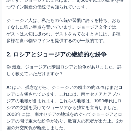
語です。ジョージアの文化はまた、8,000年以上の歴史を持
つワイン製造の伝統でも知られています。
ジョージア人は、私たちの伝統や習慣に誇りを持ち、おも
てなしに強い重点を置いています。ジョージア文化では、
ゲストは大切に扱われ、ゲストをもてなすときには、多種
多様な食べ物やワインを提供するのが一般的です。
2. ロシアとジョージアの継続的な紛争
Q:
最近、ジョージアは隣国ロシアと紛争がありました。詳
しく教えていただけますか？
A:
はい、残念ながら、ジョージアの領土の約20％はまだロ
シアに占領されています。これには、南オセチアとアブハ
ジアの地域が含まれます。これらの地域は、1990年代にロ
シアの支援を受けてジョージアから独立を宣言しました。
2008年には、南オセチアの地域をめぐってジョージアとロ
シアの間で重大な紛争があり、数百人の死者が出た上、2カ
国の外交関係が断絶しました。