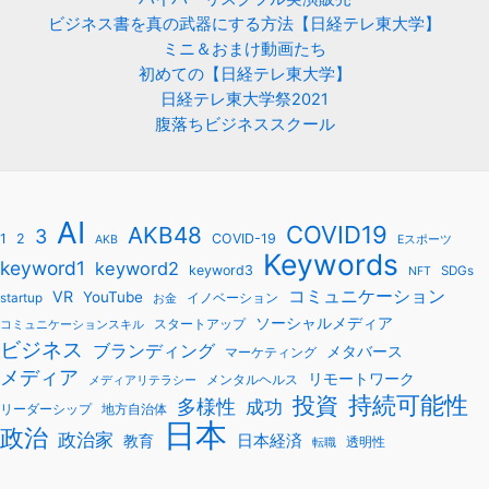
ビジネス書を真の武器にする方法【日経テレ東大学】
ミニ＆おまけ動画たち
初めての【日経テレ東大学】
日経テレ東大学祭2021
腹落ちビジネススクール
AI
COVID19
AKB48
3
1
2
COVID-19
AKB
Eスポーツ
Keywords
keyword1
keyword2
keyword3
SDGs
NFT
コミュニケーション
VR
YouTube
startup
イノベーション
お金
ソーシャルメディア
スタートアップ
コミュニケーションスキル
ビジネス
ブランディング
メタバース
マーケティング
メディア
リモートワーク
メンタルヘルス
メディアリテラシー
持続可能性
投資
多様性
成功
リーダーシップ
地方自治体
日本
政治
政治家
教育
日本経済
透明性
転職