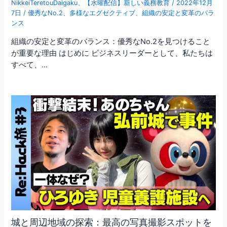
NikkeiTeretouDaigaku
、
【水曜配信】新しい義務教育
/
2022年12月
7日
/
優秀なNo.2
、
多様なエグゼクティブ
、
組織の安定と変革のバラ
ンス
組織の安定と変革のバランス：優秀なNo.2を見つけること
が重要な理由 はじめに ビジネスリーダーとして、私たちは
すべて、…
城と周辺地域の探索：最高の写真撮影スポットを