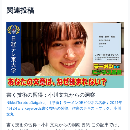
b
ビ
o
関連投稿
ゲ
o
ー
シ
k
ョ
ン
書く技術の習得：小川文丸からの洞察
NikkeiTeretouDaigaku
、
【学食】ラーメンDEビジネス名著
/
2021年
4月24日
/
keywords書く技術の習得
、
作家のテキストブック
、
小川
文丸
書く技術の習得：小川文丸からの洞察 要約 この記事では、