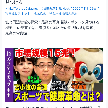
見つける
NikkeiTeretouDaigaku
、
【日曜配信】ReHack
/
2022年11月29日
/
写真撮影スポット
、
地元飲食
、
城と周辺地域の探索
城と周辺地域の探索：最高の写真撮影スポットを見つける
概要 この記事では、講演者が城とその周辺地域を探索し、
最高の写真撮…