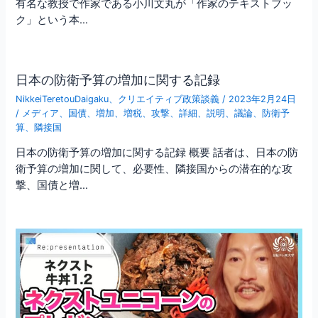
有名な教授で作家である小川文丸が「作家のテキストブッ
ク」という本…
日本の防衛予算の増加に関する記録
NikkeiTeretouDaigaku
、
クリエイティブ政策談義
/
2023年2月24日
/
メディア
、
国債
、
増加
、
増税
、
攻撃
、
詳細
、
説明
、
議論
、
防衛予
算
、
隣接国
日本の防衛予算の増加に関する記録 概要 話者は、日本の防
衛予算の増加に関して、必要性、隣接国からの潜在的な攻
撃、国債と増…