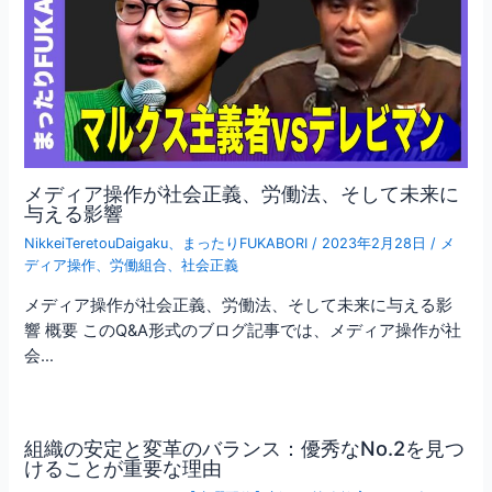
メディア操作が社会正義、労働法、そして未来に
与える影響
NikkeiTeretouDaigaku
、
まったりFUKABORI
/
2023年2月28日
/
メ
ディア操作
、
労働組合
、
社会正義
メディア操作が社会正義、労働法、そして未来に与える影
響 概要 このQ&A形式のブログ記事では、メディア操作が社
会…
組織の安定と変革のバランス：優秀なNo.2を見つ
けることが重要な理由