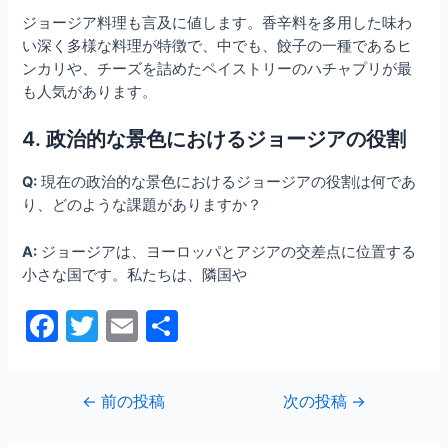
ジョージア料理も言及に値します。香辛料を多用した味わ
い深く多様な料理が特徴で、中でも、餃子の一種であるヒ
ンカリや、チーズを詰めたペイストリーのハチャプリが最
も人気があります。
4. 政治的な景色におけるジョージアの役割
Q:
現在の政治的な景色におけるジョージアの役割は何であ
り、どのような課題がありますか？
A:
ジョージアは、ヨーロッパとアジアの交差点に位置する
小さな国です。私たちは、隣国や
F
T
E
共
a
w
m
有
c
itt
ai
投
←
前の投稿
次の投稿
→
e
er
l
稿
ナ