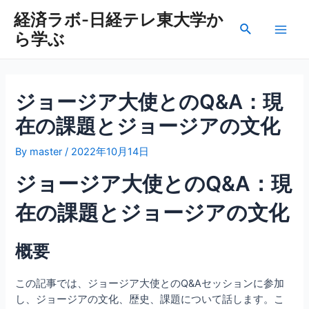
内
経済ラボ-日経テレ東大学か
容
検
ら学ぶ
を
Main
索
ス
Men
キ
ッ
ジョージア大使とのQ&A：現
プ
在の課題とジョージアの文化
By
master
/
2022年10月14日
ジョージア大使とのQ&A：現
在の課題とジョージアの文化
概要
この記事では、ジョージア大使とのQ&Aセッションに参加
し、ジョージアの文化、歴史、課題について話します。こ