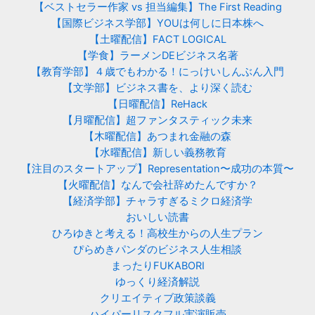
【ベストセラー作家 vs 担当編集】The First Reading
【国際ビジネス学部】YOUは何しに日本株へ
【土曜配信】FACT LOGICAL
【学食】ラーメンDEビジネス名著
【教育学部】４歳でもわかる！にっけいしんぶん入門
【文学部】ビジネス書を、より深く読む
【日曜配信】ReHack
【月曜配信】超ファンタスティック未来
【木曜配信】あつまれ金融の森
【水曜配信】新しい義務教育
【注目のスタートアップ】Representation〜成功の本質〜
【火曜配信】なんで会社辞めたんですか？
【経済学部】チャラすぎるミクロ経済学
おいしい読書
ひろゆきと考える！高校生からの人生プラン
ぴらめきパンダのビジネス人生相談
まったりFUKABORI
ゆっくり経済解説
クリエイティブ政策談義
ハイパーリスクフル実演販売