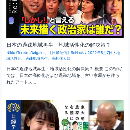
日本の過疎地域再生：地域活性化の解決策？
NikkeiTeretouDaigaku
、
【日曜配信】ReHack
/
2022年8月7日
/
地
域活性化
、
過疎地域再生
、
高齢化人口
日本の過疎地域再生：地域活性化の解決策？ 概要 この転写
では、日本の高齢化および過疎地域を、古い家屋から作ら
れたアートス…