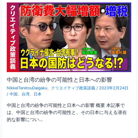
o
シ
k
ョ
ン
中国と台湾の紛争の可能性と日本への影響
NikkeiTeretouDaigaku
、
クリエイティブ政策談義
/
2023年2月24日
/
中国
、
台湾
、
日本
中国と台湾の紛争の可能性と日本への影響 概要 本記事で
は、中国と台湾の紛争の可能性と、その日本に与える潜在
的な影響につい…