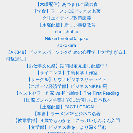
【木曜配信】あつまれ金融の森
【学食】ラーメンDEビジネス名著
クリエイティブ政策談義
【水曜配信】新しい義務教育
chu-shutsu
NikkeiTeretouDaigaku
sokokara
【AKB48】ビジネスパーソンのための心理学【ウザすぎる上
司撃退法】
【お仕事文化祭】期間限定見逃し配信中！
【サイエンス】中島科学工作室
【サークル】サウナビジネスサテライト
【スポーツ経済学部】ビジネスNIKKEI馬
【ベストセラー作家 vs 担当編集】The First Reading
【国際ビジネス学部】YOUは何しに日本株へ
【土曜配信】FACT LOGICAL
【学食】ラーメンDEビジネス名著
【教育学部】４歳でもわかる！にっけいしんぶん入門
【文学部】ビジネス書を、より深く読む