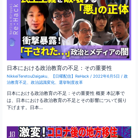
日本における政治教育の不足：その重要性
NikkeiTeretouDaigaku
、
【日曜配信】ReHack
/
2022年6月5日
/
政
治教育不足
、
政治認識変化
、
選挙制度改革
日本における政治教育の不足：その重要性 概要 本記事で
は、日本における政治教育の不足とその影響について掘り
下げます。日本…