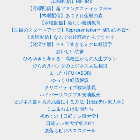
【日曜配信】ReHack
【月曜配信】超ファンタスティック未来
【木曜配信】あつまれ金融の森
【水曜配信】新しい義務教育
【注目のスタートアップ】Representation〜成功の本質〜
【火曜配信】なんで会社辞めたんですか？
【経済学部】チャラすぎるミクロ経済学
おいしい読書
ひろゆきと考える！高校生からの人生プラン
ぴらめきパンダのビジネス人生相談
まったりFUKABORI
ゆっくり経済解説
クリエイティブ政策談義
ハイパーリスクフル実演販売
ビジネス書を真の武器にする方法【日経テレ東大学】
ミニ＆おまけ動画たち
初めての【日経テレ東大学】
日経テレ東大学祭2021
腹落ちビジネススクール