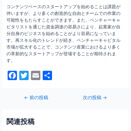
コンテンツベースのスタートアップを始めることは課題が
伴いますが、より多くの創造的な自由とチームでの作業の
可能性をもたらすことができます。また、ベンチャーキャ
ピタリストを通じた資金調達の容易さにより、起業家が自
分自身のビジネスを始めることがより容易になっていま
す。再スキル化のトレンドが続き、ベンチャーキャピタル
市場が拡大することで、コンテンツ産業におけるより多く
の革新的なスタートアップが登場することが期待されま
す。
F
T
E
共
a
w
m
有
c
itt
ai
投
←
前の投稿
次の投稿
→
e
er
l
稿
b
ナ
ビ
o
関連投稿
ゲ
ー