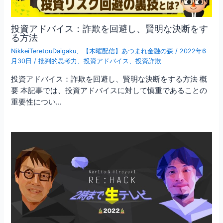
投資アドバイス：詐欺を回避し、賢明な決断をす
る方法
NikkeiTeretouDaigaku
、
【木曜配信】あつまれ金融の森
/
2022年6
月30日
/
批判的思考力
、
投資アドバイス
、
投資詐欺
投資アドバイス：詐欺を回避し、賢明な決断をする方法 概
要 本記事では、投資アドバイスに対して慎重であることの
重要性につい…