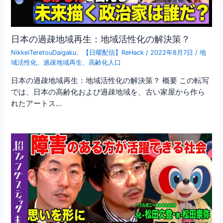
日本の過疎地域再生：地域活性化の解決策？
NikkeiTeretouDaigaku
、
【日曜配信】ReHack
/
2022年8月7日
/
地
域活性化
、
過疎地域再生
、
高齢化人口
日本の過疎地域再生：地域活性化の解決策？ 概要 この転写
では、日本の高齢化および過疎地域を、古い家屋から作ら
れたアートス…