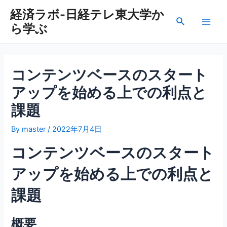
内
経済ラボ-日経テレ東大学か
容
検
ら学ぶ
を
Main
索
ス
Men
キ
ッ
コンテンツベースのスタート
プ
アップを始める上での利点と
課題
By
master
/
2022年7月4日
コンテンツベースのスタート
アップを始める上での利点と
課題
概要