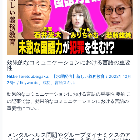
効果的なコミュニケーションにおける言語の重要
性
NikkeiTeretouDaigaku
、
【水曜配信】新しい義務教育
/
2022年10月
26日
/
Keywords
、
成功
、
言語スキル
効果的なコミュニケーションにおける言語の重要性 要約 こ
の記事では、効果的なコミュニケーションにおける言語の
重要性につい…
メンタルヘルス問題やグループダイナミクスのア