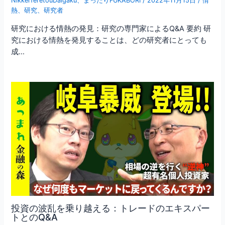
NikkeiTeretouDaigaku
、
まったりFUKABORI
/
2022年11月15日
/
情
熱
、
研究
、
研究者
研究における情熱の発見：研究の専門家によるQ&A 要約 研
究における情熱を発見することは、どの研究者にとっても
成…
投資の波乱を乗り越える：トレードのエキスパー
トとのQ&A