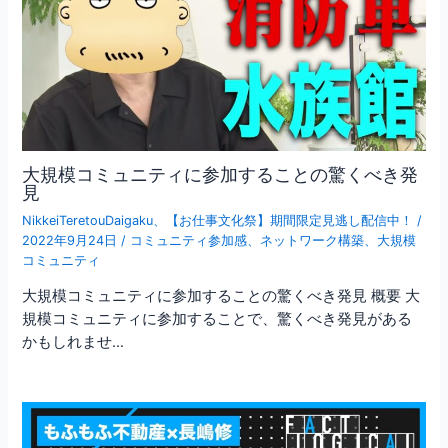
大規模コミュニティに参加することの驚くべき発
見
NikkeiTeretouDaigaku
、
【お仕事文化祭】期間限定見逃し配信中！
/
2022年9月24日
/
コミュニティ参加感
、
ネットワーク構築
、
大規模
コミュニティ
大規模コミュニティに参加することの驚くべき発見 概要 大
規模コミュニティに参加することで、驚くべき発見がある
かもしれませ…