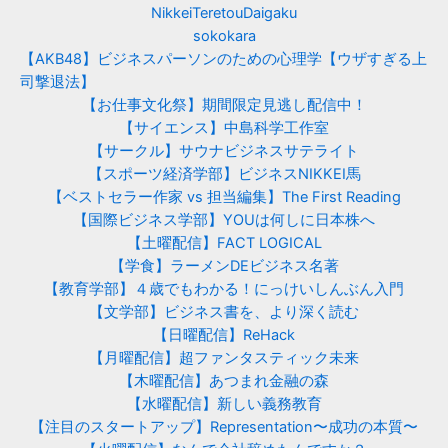
NikkeiTeretouDaigaku
sokokara
【AKB48】ビジネスパーソンのための心理学【ウザすぎる上
司撃退法】
【お仕事文化祭】期間限定見逃し配信中！
【サイエンス】中島科学工作室
【サークル】サウナビジネスサテライト
【スポーツ経済学部】ビジネスNIKKEI馬
【ベストセラー作家 vs 担当編集】The First Reading
【国際ビジネス学部】YOUは何しに日本株へ
【土曜配信】FACT LOGICAL
【学食】ラーメンDEビジネス名著
【教育学部】４歳でもわかる！にっけいしんぶん入門
【文学部】ビジネス書を、より深く読む
【日曜配信】ReHack
【月曜配信】超ファンタスティック未来
【木曜配信】あつまれ金融の森
【水曜配信】新しい義務教育
【注目のスタートアップ】Representation〜成功の本質〜