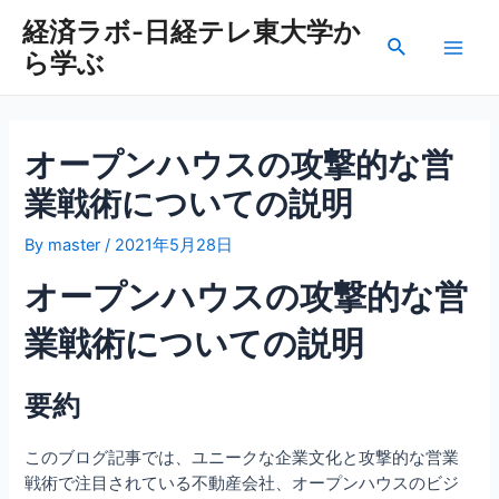
内
経済ラボ-日経テレ東大学か
容
検
ら学ぶ
を
Main
索
ス
Men
キ
ッ
オープンハウスの攻撃的な営
プ
業戦術についての説明
By
master
/
2021年5月28日
オープンハウスの攻撃的な営
業戦術についての説明
要約
このブログ記事では、ユニークな企業文化と攻撃的な営業
戦術で注目されている不動産会社、オープンハウスのビジ