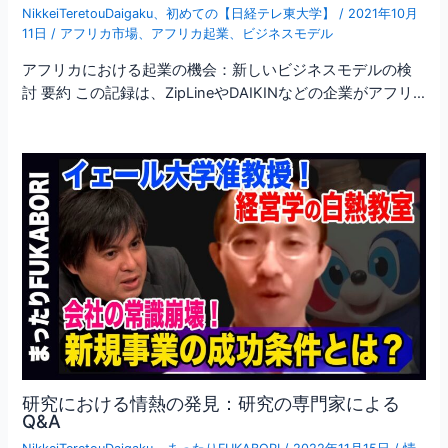
NikkeiTeretouDaigaku
、
初めての【日経テレ東大学】
/
2021年10月
11日
/
アフリカ市場
、
アフリカ起業
、
ビジネスモデル
アフリカにおける起業の機会：新しいビジネスモデルの検
討 要約 この記録は、ZipLineやDAIKINなどの企業がアフリ…
研究における情熱の発見：研究の専門家による
Q&A