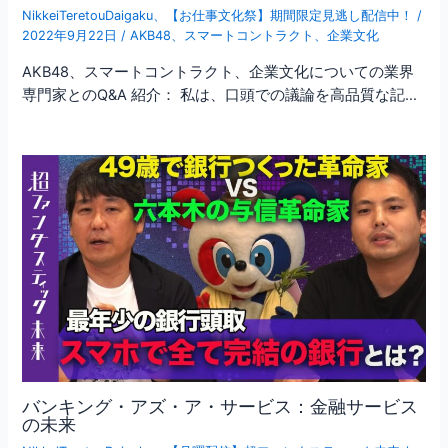
NikkeiTeretouDaigaku
、
【お仕事文化祭】期間限定見逃し配信中！
/
2022年9月22日
/
AKB48
、
スマートコントラクト
、
企業文化
AKB48、スマートコントラクト、企業文化についての業界
専門家とのQ&A 紹介： 私は、口頭での議論を高品質な記…
バンキング・アズ・ア・サービス：金融サービス
の未来