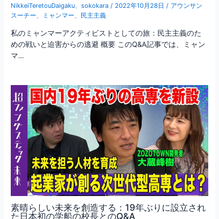
NikkeiTeretouDaigaku
、
sokokara
/
2022年10月28日
/
アウンサン
スーチー
、
ミャンマー
、
民主主義
私のミャンマーアクティビストとしての旅：民主主義のた
めの戦いと迫害からの逃避 概要 このQ&A記事では、ミャン
マ…
素晴らしい未来を創造する：19年ぶりに設立され
た日本初の学船の校長とのQ&A