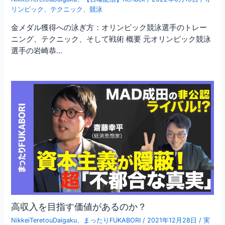
リンピック
、
テクニック
、
競泳
金メダル獲得への泳ぎ方：オリンピック競泳選手のトレー
ニング、テクニック、そして戦術 概要 元オリンピック競泳
選手の岩崎恭…
高収入を目指す価値があるのか？
NikkeiTeretouDaigaku
、
まったりFUKABORI
/
2021年12月28日
/
実