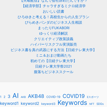
【火曜配信】なんで会社辞めたんですか？
【経済学部】チャラすぎるミクロ経済学
おいしい読書
ひろゆきと考える！高校生からの人生プラン
ぴらめきパンダのビジネス人生相談
まったりFUKABORI
ゆっくり経済解説
クリエイティブ政策談義
ハイパーリスクフル実演販売
ビジネス書を真の武器にする方法【日経テレ東大学】
ミニ＆おまけ動画たち
初めての【日経テレ東大学】
日経テレ東大学祭2021
腹落ちビジネススクール
AI
COVID19
AKB48
3
1
2
COVID-19
AKB
Eスポーツ
Keywords
keyword1
keyword2
keyword3
SDGs
NFT