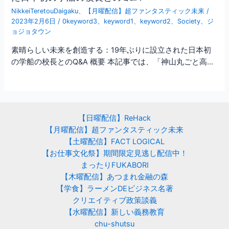
NikkeiTeretouDaigaku
、
【月曜配信】超ファンタスティック未来
/
2023年2月6日
/
0keyword3
、
keyword1
、
keyword2
、
Society
、
ジ
ョジョタウン
素晴らしい未来を創造する：19年ぶりに設立された日本初
の学船の校長とのQ&A 概要 本記事では、「神山丸ごと高…
【日曜配信】ReHack
【月曜配信】超ファンタスティック未来
【土曜配信】FACT LOGICAL
【お仕事文化祭】期間限定見逃し配信中！
まったりFUKABORI
【木曜配信】あつまれ金融の森
【学食】ラーメンDEビジネス名著
クリエイティブ政策談義
【水曜配信】新しい義務教育
chu-shutsu