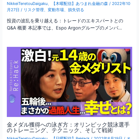
NikkeiTeretouDaigaku
、
【木曜配信】あつまれ金融の森
/
2022年10
月27日
/
リスク管理
、
変動市場
、
損失切る
投資の波乱を乗り越える：トレードのエキスパートとの
Q&A 概要 本記事では、Espo Argonグループのメンバ…
金メダル獲得への泳ぎ方：オリンピック競泳選手
のトレーニング、テクニック、そして戦術
NikkeiTeretouDaigaku
、
【日曜配信】ReHack
/
2022年6月19日
/
オ