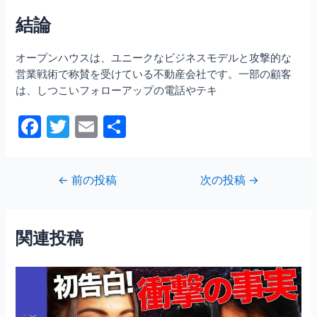
結論
オープンハウスは、ユニークなビジネスモデルと攻撃的な
営業戦術で称賛を受けている不動産会社です。一部の顧客
は、しつこいフォローアップの電話やテキ
F
T
E
共
a
w
m
有
c
itt
ai
投
←
前の投稿
次の投稿
→
e
er
l
稿
b
ナ
ビ
o
関連投稿
ゲ
o
ー
シ
k
ョ
ン