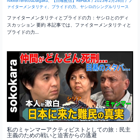
NikkeiTeretouDaigaku
、
【日曜配信】ReHack
/
2023年2月26日
/
フ
ァイターメンタリティ
、
プライドの力
、
ヤシロのシングルリリース
ファイターメンタリティとプライドの力：ヤシロとのディ
スカッション 要約 本記事では、ファイターメンタリティと
プライドの力…
私のミャンマーアクティビストとしての旅：民主
主義のための戦いと迫害からの逃避