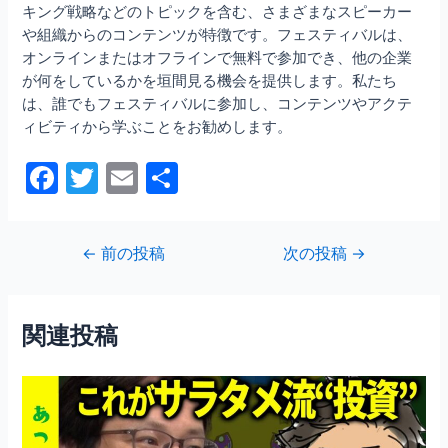
キング戦略などのトピックを含む、さまざまなスピーカー
や組織からのコンテンツが特徴です。フェスティバルは、
オンラインまたはオフラインで無料で参加でき、他の企業
が何をしているかを垣間見る機会を提供します。私たち
は、誰でもフェスティバルに参加し、コンテンツやアクテ
ィビティから学ぶことをお勧めします。
F
T
E
共
a
w
m
有
c
itt
ai
投
←
前の投稿
次の投稿
→
e
er
l
稿
b
ナ
ビ
o
関連投稿
ゲ
o
ー
シ
k
ョ
ン