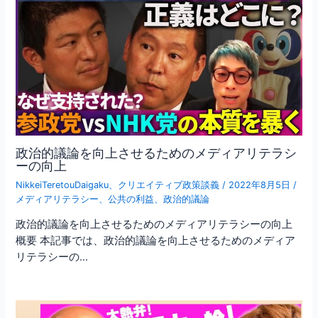
政治的議論を向上させるためのメディアリテラシ
ーの向上
NikkeiTeretouDaigaku
、
クリエイティブ政策談義
/
2022年8月5日
/
メディアリテラシー
、
公共の利益
、
政治的議論
政治的議論を向上させるためのメディアリテラシーの向上
概要 本記事では、政治的議論を向上させるためのメディア
リテラシーの…