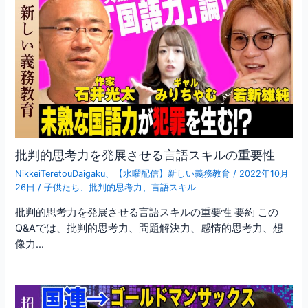
批判的思考力を発展させる言語スキルの重要性
NikkeiTeretouDaigaku
、
【水曜配信】新しい義務教育
/
2022年10月
26日
/
子供たち
、
批判的思考力
、
言語スキル
批判的思考力を発展させる言語スキルの重要性 要約 この
Q&Aでは、批判的思考力、問題解決力、感情的思考力、想
像力…