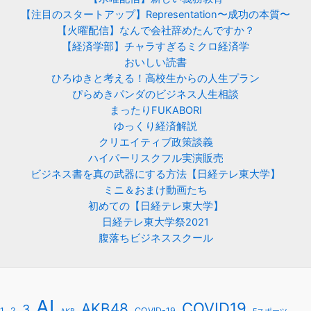
【注目のスタートアップ】Representation〜成功の本質〜
【火曜配信】なんで会社辞めたんですか？
【経済学部】チャラすぎるミクロ経済学
おいしい読書
ひろゆきと考える！高校生からの人生プラン
ぴらめきパンダのビジネス人生相談
まったりFUKABORI
ゆっくり経済解説
クリエイティブ政策談義
ハイパーリスクフル実演販売
ビジネス書を真の武器にする方法【日経テレ東大学】
ミニ＆おまけ動画たち
初めての【日経テレ東大学】
日経テレ東大学祭2021
腹落ちビジネススクール
AI
COVID19
AKB48
3
1
2
COVID-19