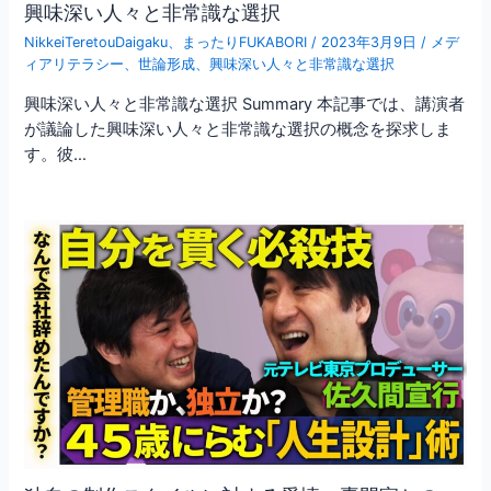
興味深い人々と非常識な選択
NikkeiTeretouDaigaku
、
まったりFUKABORI
/
2023年3月9日
/
メデ
ィアリテラシー
、
世論形成
、
興味深い人々と非常識な選択
興味深い人々と非常識な選択 Summary 本記事では、講演者
が議論した興味深い人々と非常識な選択の概念を探求しま
す。彼…