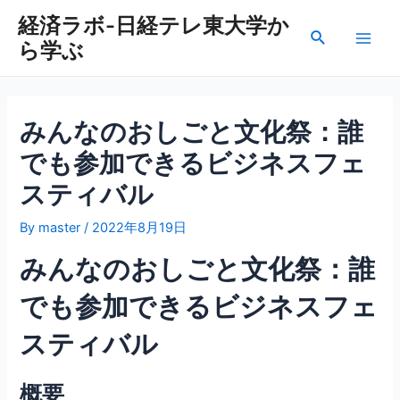
内
経済ラボ-日経テレ東大学か
容
検
ら学ぶ
を
Main
索
ス
Men
キ
ッ
みんなのおしごと文化祭：誰
プ
でも参加できるビジネスフェ
スティバル
By
master
/
2022年8月19日
みんなのおしごと文化祭：誰
でも参加できるビジネスフェ
スティバル
概要