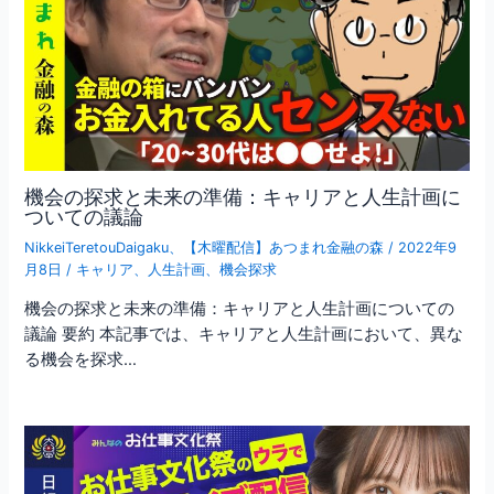
機会の探求と未来の準備：キャリアと人生計画に
ついての議論
NikkeiTeretouDaigaku
、
【木曜配信】あつまれ金融の森
/
2022年9
月8日
/
キャリア
、
人生計画
、
機会探求
機会の探求と未来の準備：キャリアと人生計画についての
議論 要約 本記事では、キャリアと人生計画において、異な
る機会を探求…