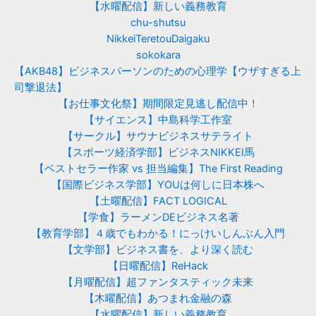
【水曜配信】新しい義務教育
chu-shutsu
NikkeiTeretouDaigaku
sokokara
【AKB48】ビジネスパーソンのための心理学【ウザすぎる上
司撃退法】
【お仕事文化祭】期間限定見逃し配信中！
【サイエンス】中島科学工作室
【サークル】サウナビジネスサテライト
【スポーツ経済学部】ビジネスNIKKEI馬
【ベストセラー作家 vs 担当編集】The First Reading
【国際ビジネス学部】YOUは何しに日本株へ
【土曜配信】FACT LOGICAL
【学食】ラーメンDEビジネス名著
【教育学部】４歳でもわかる！にっけいしんぶん入門
【文学部】ビジネス書を、より深く読む
【日曜配信】ReHack
【月曜配信】超ファンタスティック未来
【木曜配信】あつまれ金融の森
【水曜配信】新しい義務教育