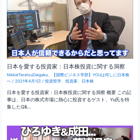
日本を愛する投資家：日本株投資に関する洞察
NikkeiTeretouDaigaku
、
【国際ビジネス学部】YOUは何しに日本株
へ
/
2021年4月1日
/
投資哲学
、
投資家
、
日本株
日本を愛する投資家：日本株投資に関する洞察 概要 この記
事は、日本の株式市場に熱心に投資するゲスト、Yu氏を特
集したQ&…