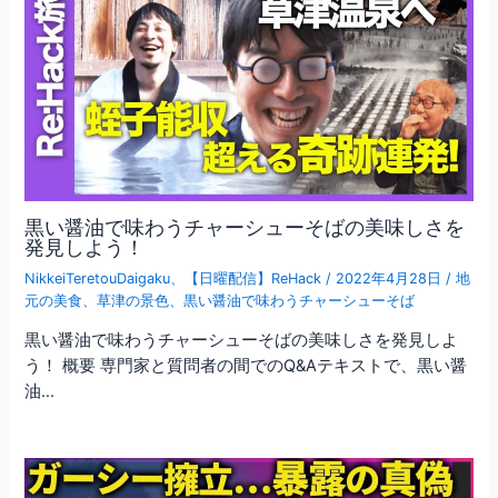
黒い醤油で味わうチャーシューそばの美味しさを
発見しよう！
NikkeiTeretouDaigaku
、
【日曜配信】ReHack
/
2022年4月28日
/
地
元の美食
、
草津の景色
、
黒い醤油で味わうチャーシューそば
黒い醤油で味わうチャーシューそばの美味しさを発見しよ
う！ 概要 専門家と質問者の間でのQ&Aテキストで、黒い醤
油…