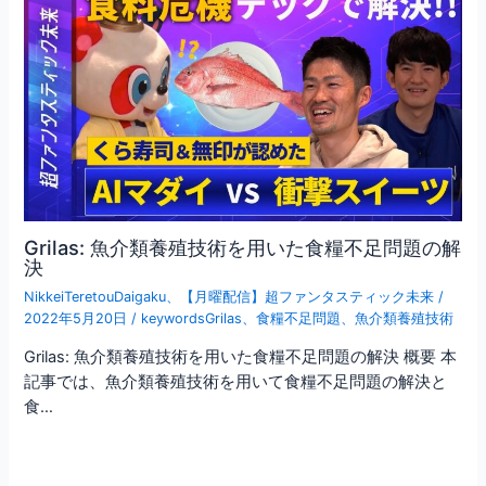
Grilas: 魚介類養殖技術を用いた食糧不足問題の解
決
NikkeiTeretouDaigaku
、
【月曜配信】超ファンタスティック未来
/
2022年5月20日
/
keywordsGrilas
、
食糧不足問題
、
魚介類養殖技術
Grilas: 魚介類養殖技術を用いた食糧不足問題の解決 概要 本
記事では、魚介類養殖技術を用いて食糧不足問題の解決と
食…