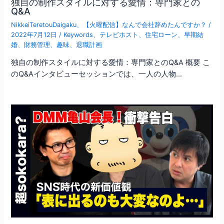
独自の制作スタイルに対する愛情：専門家との
Q&A
NikkeiTeretouDaigaku
、
【火曜配信】なんで会社辞めたんですか？
/
2022年7月12日
/
Keywords
、
テレビホスト
、
住宅ローン
、
早期結
婚
、
財務管理
、
趣味
、
退職計画
独自の制作スタイルに対する愛情：専門家とのQ&A 概要 こ
のQ&Aインタビューセッションでは、一人の人物…