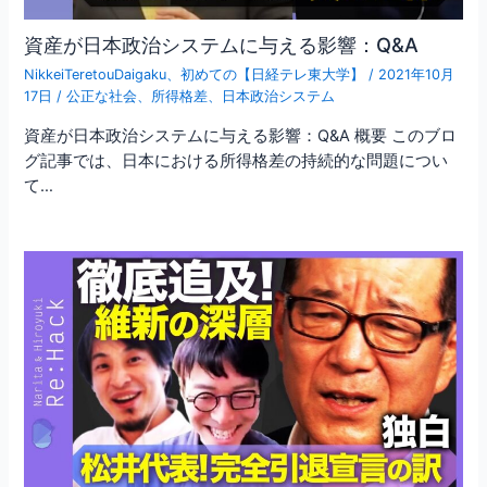
資産が日本政治システムに与える影響：Q&A
NikkeiTeretouDaigaku
、
初めての【日経テレ東大学】
/
2021年10月
17日
/
公正な社会
、
所得格差
、
日本政治システム
資産が日本政治システムに与える影響：Q&A 概要 このブロ
グ記事では、日本における所得格差の持続的な問題につい
て…